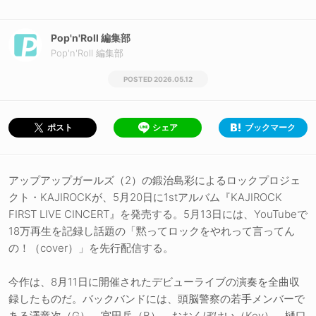
Pop'n'Roll 編集部
Pop'n'Roll 編集部
2026.05.12
シェア
ブックマーク
ポスト
アップアップガールズ（2）の鍛治島彩によるロックプロジェ
クト・KAJIROCKが、5月20日に1stアルバム『KAJIROCK
FIRST LIVE CINCERT』を発売する。5月13日には、YouTubeで
18万再生を記録し話題の「黙ってロックをやれって言ってん
の！（cover）」を先行配信する。
今作は、8月11日に開催されたデビューライブの演奏を全曲収
録したものだ。バックバンドには、頭脳警察の若手メンバーで
ある澤竜次（G）、宮田岳（B）、おおくぼけい（Key）、樋口