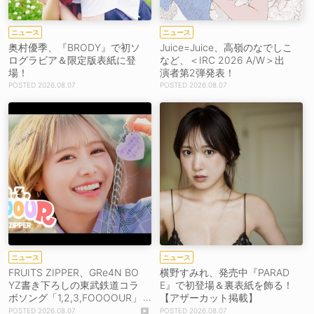
ニュース
ニュース
奥村優季、『BRODY』で初ソ
Juice=Juice、高嶺のなでしこ
ログラビア＆限定版表紙に登
など、＜IRC 2026 A/W＞出
場！
演者第2弾発表！
2026.08.07
2026.08.07
ニュース
ニュース
FRUITS ZIPPER、GRe4N BO
横野すみれ、発売中『PARAD
YZ書き下ろしの東武鉄道コラ
E』で初登場＆裏表紙を飾る！
ボソング「1,2,3,FOOOOUR」
【アザーカット掲載】
をリリース＆MV公開！
2026.08.07
2026.08.07