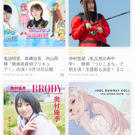
ニュース
ニュース
鬼頭明里、島﨑信長、内山昂
仲村悠菜（私立恵比寿中
輝『映画名探偵プリキュ
学）、映画『つりこまち』で
ア！』出演！9月18日公開
初主演！主題歌も決定！【コ
【コメントあり】
メントあり】
2026.08.09
2026.08.08