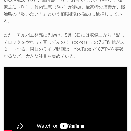
素之助（Dr）、竹内理恵（Sax）が参加。最高峰の演奏が、鍛
治島の「歌いたい！」という初期衝動を強力に後押ししてい
る。
また、アルバム発売に先駆け、5月13日には収録曲から「黙っ
てロックをやれって言ってんの！（cover）」の先行配信がス
タートする。同曲のライブ動画は、YouTubeで18万PVを突破
するなど、大きな注目を集めている。