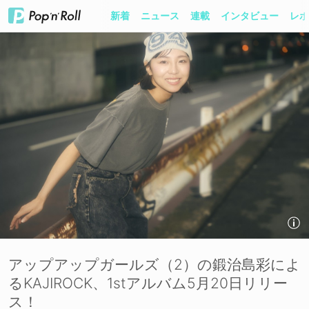
新着
ニュース
連載
インタビュー
レポ
アップアップガールズ（2）の鍛治島彩によ
るKAJIROCK、1stアルバム5月20日リリー
ス！