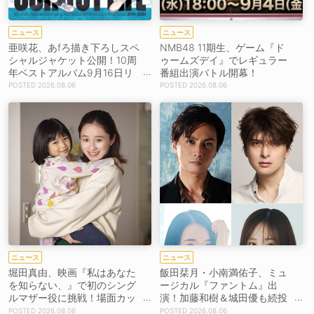
ニュース
ニュース
亜咲花、あfろ描き下ろしスペ
NMB48 11期生、ゲーム『ド
シャルジャケット公開！10周
ゥームズデイ』でレギュラー
年ベストアルバム9月16日リ
番組出演バトル開幕！
リース！
2026.08.06
2026.08.06
ニュース
ニュース
堀田真由、映画『私はあなた
飯田栞月・小南満佑子、ミュ
を知らない、』で初のシング
ージカル『ファントム』出
ルマザー役に挑戦！場面カッ
演！加藤和樹＆城田優も続投
トを解禁！【コメントあり】
【コメントあり】
2026.08.06
2026.08.06