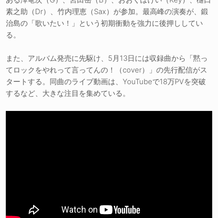
素之助（Dr）、竹内理恵（Sax）が参加。最高峰の演奏が、鍛
治島の「歌いたい！」という初期衝動を強力に後押ししてい
る。
また、アルバム発売に先駆け、5月13日には収録曲から「黙っ
てロックをやれって言ってんの！（cover）」の先行配信がス
タートする。同曲のライブ動画は、YouTubeで18万PVを突破
するなど、大きな注目を集めている。