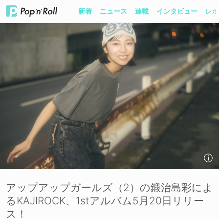
新着
ニュース
連載
インタビュー
レポ
アップアップガールズ（2）の鍛治島彩によ
るKAJIROCK、1stアルバム5月20日リリー
ス！