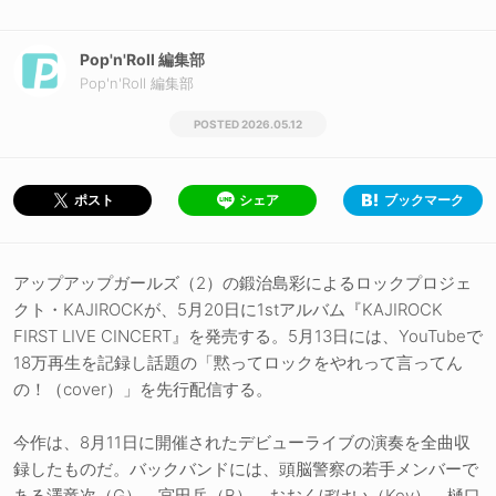
Pop'n'Roll 編集部
Pop'n'Roll 編集部
2026.05.12
シェア
ブックマーク
ポスト
アップアップガールズ（2）の鍛治島彩によるロックプロジェ
クト・KAJIROCKが、5月20日に1stアルバム『KAJIROCK
FIRST LIVE CINCERT』を発売する。5月13日には、YouTubeで
18万再生を記録し話題の「黙ってロックをやれって言ってん
の！（cover）」を先行配信する。
今作は、8月11日に開催されたデビューライブの演奏を全曲収
録したものだ。バックバンドには、頭脳警察の若手メンバーで
ある澤竜次（G）、宮田岳（B）、おおくぼけい（Key）、樋口