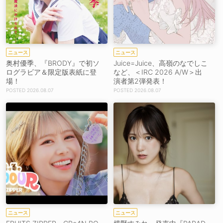
ニュース
ニュース
奥村優季、『BRODY』で初ソ
Juice=Juice、高嶺のなでしこ
ログラビア＆限定版表紙に登
など、＜IRC 2026 A/W＞出
場！
演者第2弾発表！
2026.08.07
2026.08.07
ニュース
ニュース