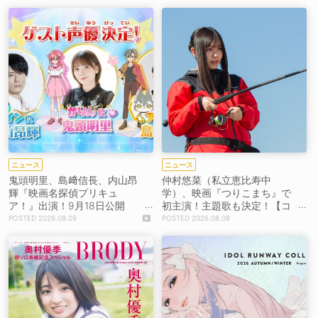
ニュース
ニュース
鬼頭明里、島﨑信長、内山昂
仲村悠菜（私立恵比寿中
輝『映画名探偵プリキュ
学）、映画『つりこまち』で
ア！』出演！9月18日公開
初主演！主題歌も決定！【コ
【コメントあり】
メントあり】
2026.08.09
2026.08.08