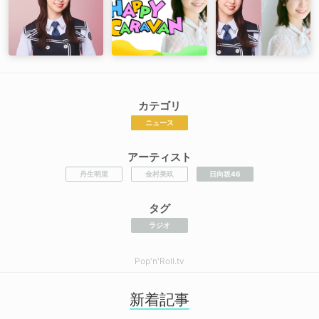
カテゴリ
ニュース
アーティスト
丹生明里
金村美玖
日向坂46
タグ
ラジオ
Pop'n'Roll.tv
新着記事