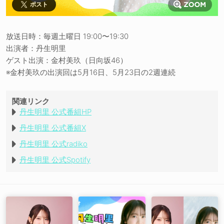
ポスト
放送日時：毎週土曜日 19:00〜19:30
出演者：丹生明里
ゲスト出演：金村美玖（日向坂46）
※金村美玖の出演回は5月16日、5月23日の2週連続
関連リンク
丹生明里 公式番組HP
丹生明里 公式番組X
丹生明里 公式radiko
丹生明里 公式Spotify