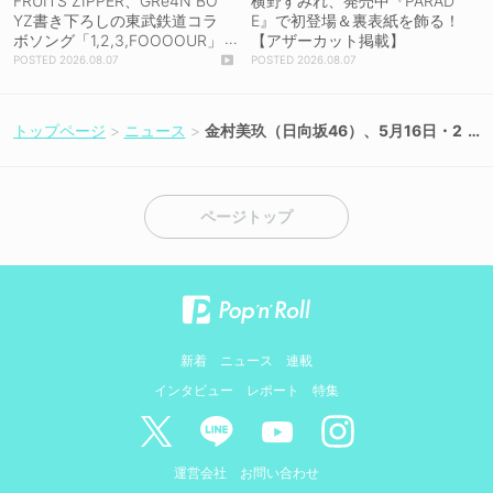
FRUITS ZIPPER、GRe4N BO
横野すみれ、発売中『PARAD
YZ書き下ろしの東武鉄道コラ
E』で初登場＆裏表紙を飾る！
ボソング「1,2,3,FOOOOUR」
【アザーカット掲載】
をリリース＆MV公開！
2026.08.07
2026.08.07
トップページ
ニュース
金村美玖（日向坂46）、5月16日・2
3日放送のラジオ番組に2週連続ゲス
ト出演！
ページトップ
新着
ニュース
連載
インタビュー
レポート
特集
運営会社
お問い合わせ