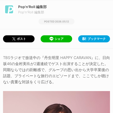
Pop'n'Roll 編集部
Pop'n'Roll 編集部
2026.05.12
シェア
ブックマーク
ポスト
TBSラジオで放送中の『丹生明里 HAPPY CARAVAN』に、日向
坂46の金村美玖が2週連続でゲスト出演することが決定した。
同期ならではの距離感で、グループの思い出から大学卒業後の
話題、プライベートな旅行のエピソードまで、ここでしか聴け
ない貴重な対談をくり広げる。