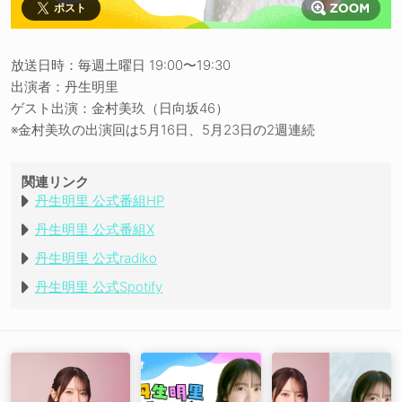
ポスト
放送日時：毎週土曜日 19:00〜19:30
出演者：丹生明里
ゲスト出演：金村美玖（日向坂46）
※金村美玖の出演回は5月16日、5月23日の2週連続
関連リンク
丹生明里 公式番組HP
丹生明里 公式番組X
丹生明里 公式radiko
丹生明里 公式Spotify