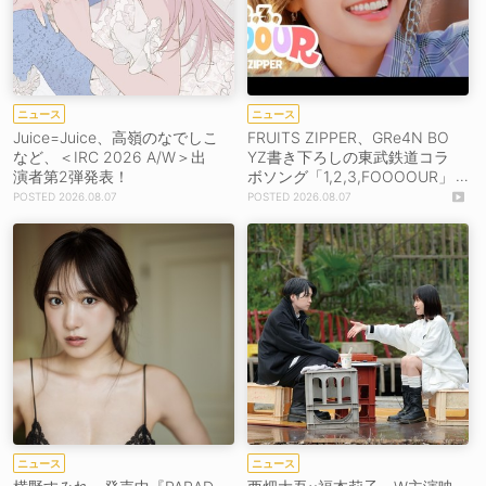
ニュース
ニュース
Juice=Juice、高嶺のなでしこ
FRUITS ZIPPER、GRe4N BO
など、＜IRC 2026 A/W＞出
YZ書き下ろしの東武鉄道コラ
演者第2弾発表！
ボソング「1,2,3,FOOOOUR」
をリリース＆MV公開！
2026.08.07
2026.08.07
ニュース
ニュース