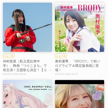
ニュース
ニュース
仲村悠菜（私立恵比寿中
奥村優季、『BRODY』で初ソ
学）、映画『つりこまち』で
ログラビア＆限定版表紙に登
初主演！主題歌も決定！【コ
場！
メントあり】
2026.08.08
2026.08.07