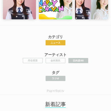
カテゴリ
ニュース
アーティスト
丹生明里
金村美玖
日向坂46
タグ
ラジオ
Pop'n'Roll.tv
新着記事