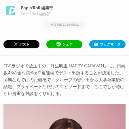
Pop'n'Roll 編集部
Pop'n'Roll 編集部
2026.05.12
シェア
ブックマーク
ポスト
TBSラジオで放送中の『丹生明里 HAPPY CARAVAN』に、日向
坂46の金村美玖が2週連続でゲスト出演することが決定した。
同期ならではの距離感で、グループの思い出から大学卒業後の
話題、プライベートな旅行のエピソードまで、ここでしか聴け
ない貴重な対談をくり広げる。