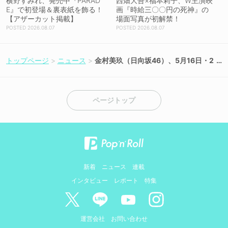
横野すみれ、発売中『PARAD
西畑大吾×福本莉子、W主演映
E』で初登場＆裏表紙を飾る！
画『時給三〇〇円の死神』の
【アザーカット掲載】
場面写真が初解禁！
2026.08.07
2026.08.07
トップページ
ニュース
金村美玖（日向坂46）、5月16日・2
3日放送のラジオ番組に2週連続ゲス
ト出演！
ページトップ
新着
ニュース
連載
インタビュー
レポート
特集
運営会社
お問い合わせ