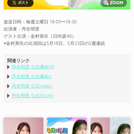
ポスト
放送日時：毎週土曜日 19:00〜19:30
出演者：丹生明里
ゲスト出演：金村美玖（日向坂46）
※金村美玖の出演回は5月16日、5月23日の2週連続
関連リンク
丹生明里 公式番組HP
丹生明里 公式番組X
丹生明里 公式radiko
丹生明里 公式Spotify