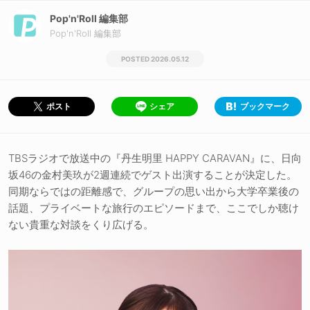
Pop'n'Roll 編集部
Pop'n'Roll 編集部
2026.05.12
シェア
ブックマーク
ポスト
TBSラジオで放送中の『丹生明里 HAPPY CARAVAN』に、日向
坂46の金村美玖が2週連続でゲスト出演することが決定した。
同期ならではの距離感で、グループの思い出から大学卒業後の
話題、プライベートな旅行のエピソードまで、ここでしか聴け
ない貴重な対談をくり広げる。