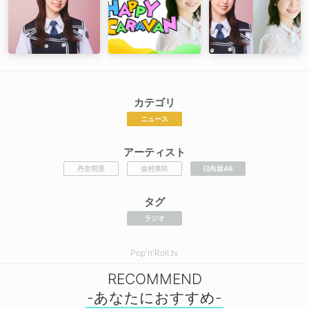
カテゴリ
ニュース
アーティスト
丹生明里
金村美玖
日向坂46
タグ
ラジオ
Pop'n'Roll.tv
RECOMMEND