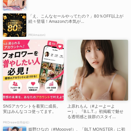
「え、こんなセールやってたの？」80％OFF以上が
続々登場！Amazonの本気が...
PR(Amazon)
SNSアカウントを着実に成長。
上原れもん（#よーよーよ
実はみんなココ使ってます。
ー）、『B.L.T.』初掲載で魅せ
る透明感と抜群のスタイ...
PR(Dreaw合同会社)
姫野ひなの（#Mooove!）、「BLT MONSTER」に初