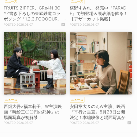
ニュース
ニュース
FRUITS ZIPPER、GRe4N BO
横野すみれ、発売中『PARAD
YZ書き下ろしの東武鉄道コラ
E』で初登場＆裏表紙を飾る！
ボソング「1,2,3,FOOOOUR」
【アザーカット掲載】
をリリース＆MV公開！
2026.08.07
2026.08.07
ニュース
ニュース
西畑大吾×福本莉子、W主演映
安田章大＆のんW主演、映画
画『時給三〇〇円の死神』の
『平行と垂直』8月28日公開
場面写真が初解禁！
決定！本編映像と場面写真が
初解禁！
2026.08.07
2026.08.07