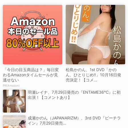
「今日の目玉商品は？」毎日変
松島かのん、1st DVD「かの
わるAmazonタイムセールが見
ん、ひとりじめ!!」10月16日発
逃せない
売決定！【コメ...
PR(Amazon)
羽瀬レイナ、7月29日発売の『ENTAME36℃』に初
出演！【コメントあり】
成瀬かのん（JAPANARIZM）、3rd DVD『ピーチラ
イン』7月29日発売...