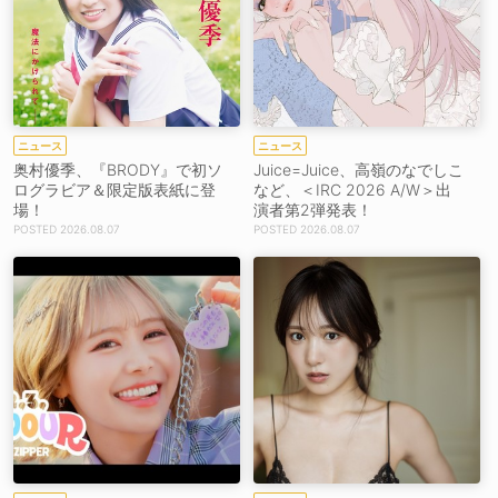
ニュース
ニュース
奥村優季、『BRODY』で初ソ
Juice=Juice、高嶺のなでしこ
ログラビア＆限定版表紙に登
など、＜IRC 2026 A/W＞出
場！
演者第2弾発表！
2026.08.07
2026.08.07