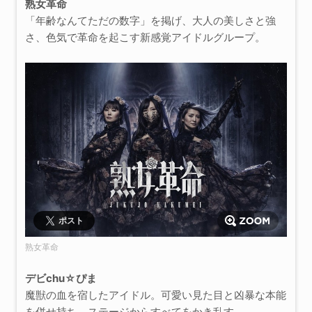
熟女革命
「年齢なんてただの数字」を掲げ、大人の美しさと強
さ、色気で革命を起こす新感覚アイドルグループ。
ポスト
熟女革命
デビchu☆ぴま
魔獣の血を宿したアイドル。可愛い見た目と凶暴な本能
を併せ持ち、ステージからすべてをかき乱す。