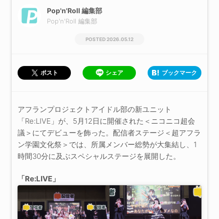
Pop'n'Roll 編集部
Pop'n'Roll 編集部
2026.05.12
シェア
ブックマーク
ポスト
アフランプロジェクトアイドル部の新ユニット
「Re:LIVE」が、5月12日に開催された＜ニコニコ超会
議＞にてデビューを飾った。配信者ステージ＜超アフラ
ン学園文化祭＞では、所属メンバー総勢が大集結し、1
時間30分に及ぶスペシャルステージを展開した。
「Re:LIVE」