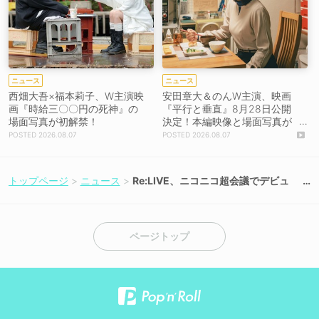
ニュース
ニュース
西畑大吾×福本莉子、W主演映
安田章大＆のんW主演、映画
画『時給三〇〇円の死神』の
『平行と垂直』8月28日公開
場面写真が初解禁！
決定！本編映像と場面写真が
初解禁！
2026.08.07
2026.08.07
トップページ
ニュース
Re:LIVE、ニコニコ超会議でデビュ
ー！配信者ステージで1時間30分の熱
狂ライブ！
ページトップ