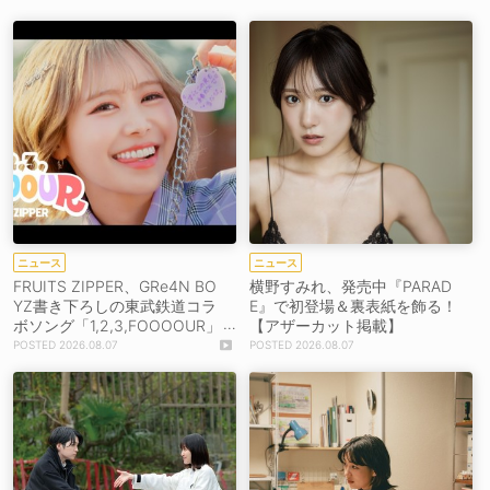
ニュース
ニュース
FRUITS ZIPPER、GRe4N BO
横野すみれ、発売中『PARAD
YZ書き下ろしの東武鉄道コラ
E』で初登場＆裏表紙を飾る！
ボソング「1,2,3,FOOOOUR」
【アザーカット掲載】
をリリース＆MV公開！
2026.08.07
2026.08.07