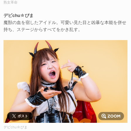
熟女革命
デビchu☆ぴま
魔獣の血を宿したアイドル。可愛い見た目と凶暴な本能を併せ
持ち、ステージからすべてをかき乱す。
ポスト
デビchu☆ぴま