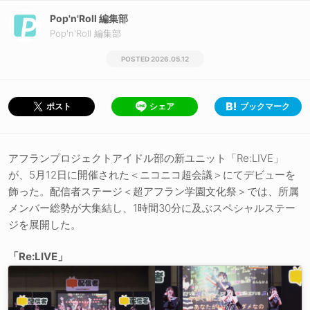
Pop'n'Roll 編集部
Pop'n'Roll 編集部
2026.05.12
シェア
ブックマーク
ポスト
アフランプロジェクトアイドル部の新ユニット「Re:LIVE」
が、5月12日に開催された＜ニコニコ超会議＞にてデビューを
飾った。配信者ステージ＜超アフラン学園文化祭＞では、所属
メンバー総勢が大集結し、1時間30分に及ぶスペシャルステー
ジを展開した。
「Re:LIVE」