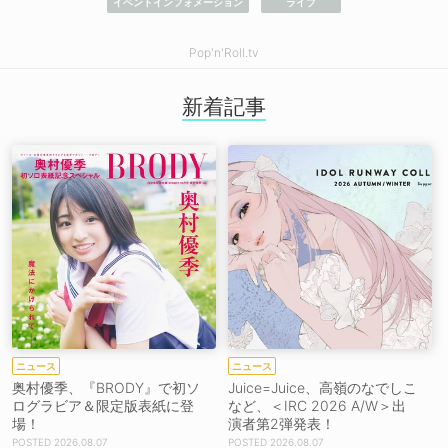
イベントインフォメーション
ライブ
Pop'n'Roll.tv
新着記事
ニュース
ニュース
奥村優季、『BRODY』で初ソ
Juice=Juice、高嶺のなでしこ
ログラビア＆限定版表紙に登
など、＜IRC 2026 A/W＞出
場！
演者第2弾発表！
2026.08.07
2026.08.07