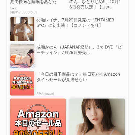
具で快適な睡眠をあなた
のん、ひとりじめ!!」10月1
に。
6日発売決定！【コメ...
PR(アイリスプラザ)
羽瀬レイナ、7月29日発売の『ENTAME3
6℃』に初出演！【コメントあり】
成瀬かのん（JAPANARIZM）、3rd DVD『ピ
ーチライン』7月29日発売...
「今日の目玉商品は？」毎日変わるAmazon
タイムセールが見逃せない
PR(Amazon)