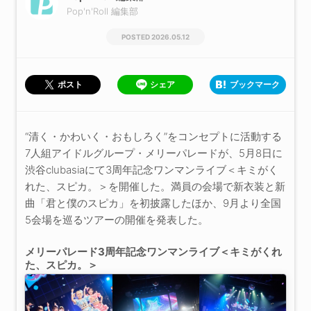
Pop'n'Roll 編集部
2026.05.12
シェア
ブックマーク
ポスト
“清く・かわいく・おもしろく”をコンセプトに活動する
7人組アイドルグループ・メリーパレードが、5月8日に
渋谷clubasiaにて3周年記念ワンマンライブ＜キミがく
れた、スピカ。＞を開催した。満員の会場で新衣装と新
曲「君と僕のスピカ」を初披露したほか、9月より全国
5会場を巡るツアーの開催を発表した。
メリーパレード3周年記念ワンマンライブ＜キミがくれ
た、スピカ。＞