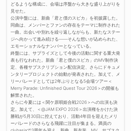
どるような構成に、会場は序盤から大きな盛り上がりを
見せた。
公演中盤には、新曲「君と僕のスピカ」を初披露した。
同曲は、メンバーとファンの存在をテーマに制作された
一曲。出会いや別れを繰り返しながらも、新たなステー
ジへ向かって進み続ける――そんな想いが込められた、
エモーショナルなナンバーとなっている。
終盤には、サプライズとして今後の活動に関する重大発
表も行なわれた。新曲「君と僕のスピカ」のMV制作決
定、各種サブスクリプション配信決定、さらにドキュメ
ンタリープロジェクトの始動が発表された。加えて、メ
リーパレードとしては2年ぶりとなる5会場ツアー＜
Merry Parade: Unfinished Quest Tour 2026＞の開催も
解禁された。
さらに今夏には＜関ケ原唄姫合戦2026＞への出演も決
定。加えて、＜@JAM EXPO 2026＞出演権をかけた決
勝戦が5月30日に控えており、活動4年目を迎えたメリ
ーパレードのさらなる飛躍に注目が集まる。満員の
clubasiaで3周年を迎え、新曲、新衣装、MV、サブスク