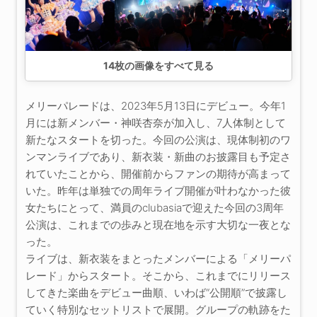
14
枚の画像をすべて見る
メリーパレードは、2023年5月13日にデビュー。今年1
月には新メンバー・神咲杏奈が加入し、7人体制として
新たなスタートを切った。今回の公演は、現体制初のワ
ンマンライブであり、新衣装・新曲のお披露目も予定さ
れていたことから、開催前からファンの期待が高まって
いた。昨年は単独での周年ライブ開催が叶わなかった彼
女たちにとって、満員のclubasiaで迎えた今回の3周年
公演は、これまでの歩みと現在地を示す大切な一夜とな
った。
ライブは、新衣装をまとったメンバーによる「メリーパ
レード」からスタート。そこから、これまでにリリース
してきた楽曲をデビュー曲順、いわば“公開順”で披露し
ていく特別なセットリストで展開。グループの軌跡をた