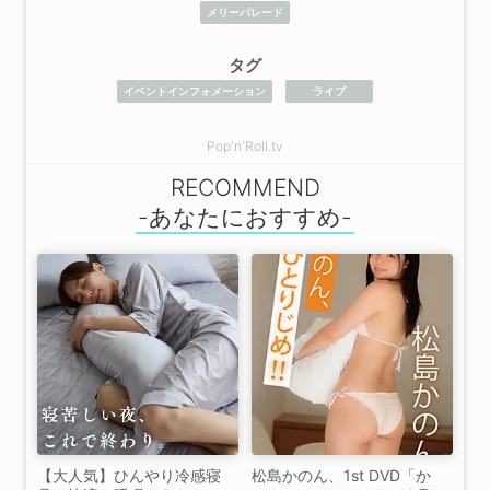
メリーパレード
タグ
イベントインフォメーション
ライブ
Pop'n'Roll.tv
RECOMMEND
【大人気】ひんやり冷感寝
松島かのん、1st DVD「か