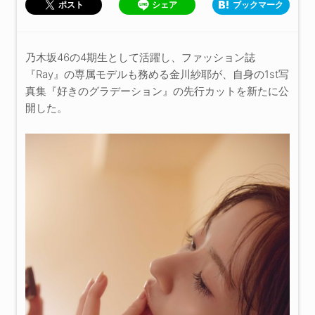
シェア
ブックマーク
ポスト
乃木坂46の4期生として活躍し、ファッション誌
『Ray』の専属モデルも務める金川紗耶が、自身の1st写
真集『好きのグラデーション』の先行カットを新たに公
開した。