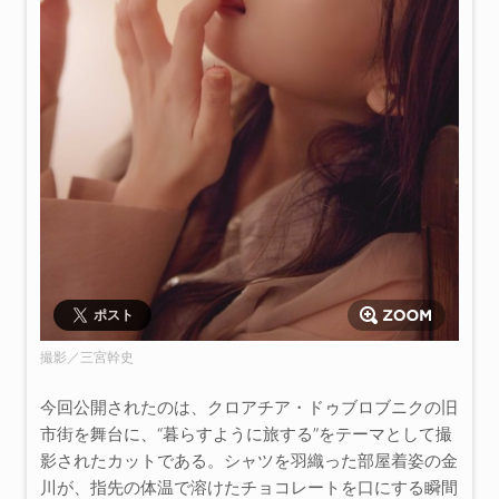
ポスト
撮影／三宮幹史
今回公開されたのは、クロアチア・ドゥブロブニクの旧
市街を舞台に、“暮らすように旅する”をテーマとして撮
影されたカットである。シャツを羽織った部屋着姿の金
川が、指先の体温で溶けたチョコレートを口にする瞬間