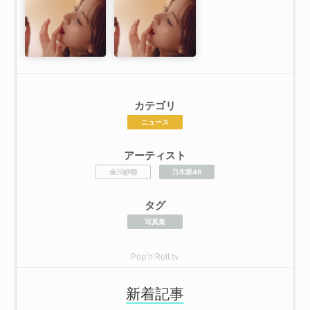
カテゴリ
ニュース
アーティスト
金川紗耶
乃木坂46
タグ
写真集
Pop'n'Roll.tv
新着記事