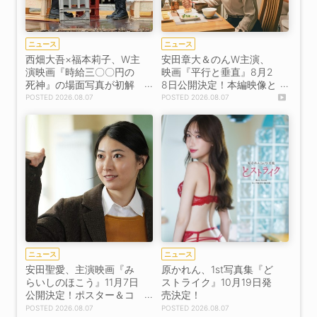
ニュース
ニュース
西畑大吾×福本莉子、W主
安田章大＆のんW主演、
演映画『時給三〇〇円の
映画『平行と垂直』8月2
死神』の場面写真が初解
8日公開決定！本編映像と
禁！
場面写真が初解禁！
2026.08.07
2026.08.07
ニュース
ニュース
安田聖愛、主演映画『み
原かれん、1st写真集『ど
らいしのほこう』11月7日
ストライク』10月19日発
公開決定！ポスター＆コ
売決定！
メント解禁
2026.08.07
2026.08.07