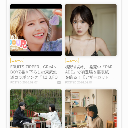
ニュース
ニュース
FRUITS ZIPPER、GRe4N
横野すみれ、発売中『PAR
BOYZ書き下ろしの東武鉄
ADE』で初登場＆裏表紙
道コラボソング「1,2,3,FO
を飾る！【アザーカット
OOOUR」をリリース＆M
掲載】
2026.08.07
2026.08.07
V公開！