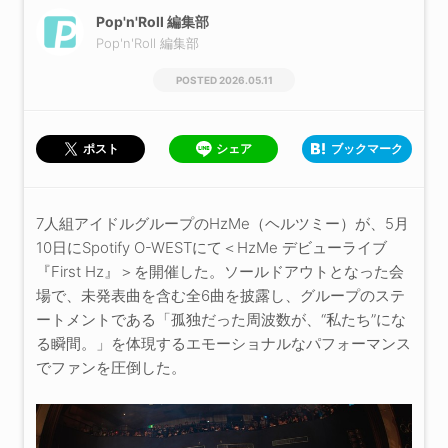
Pop'n'Roll 編集部
Pop'n'Roll 編集部
2026.05.11
シェア
ブックマーク
ポスト
7人組アイドルグループのHzMe（ヘルツミー）が、5月
10日にSpotify O-WESTにて＜HzMe デビューライブ
『First Hz』＞を開催した。ソールドアウトとなった会
場で、未発表曲を含む全6曲を披露し、グループのステ
ートメントである「孤独だった周波数が、“私たち”にな
る瞬間。」を体現するエモーショナルなパフォーマンス
でファンを圧倒した。