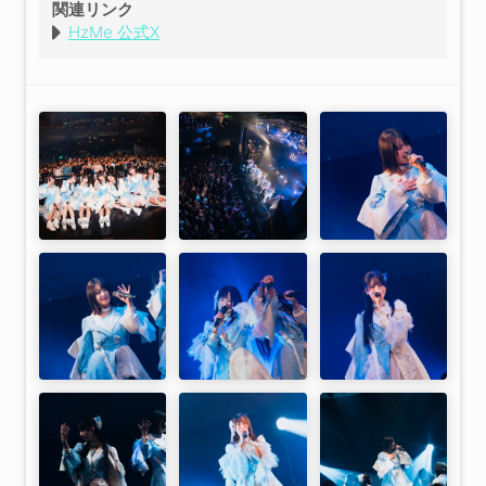
関連リンク
行方不明
HzMe 公式X
メランコリック