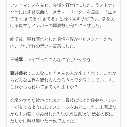
フォーマンスを見せ、会場を釘付けにした。ラストナン
バーには未発表曲の「メランコリック」を選曲。「生き
てる 生きてる 生きてる」と繰り返すサビでは、拳をあ
げる観客とメンバーの周波数が完全に一致した。
終演後、晴れ晴れとした表情を浮かべたメンバーたち
は、それぞれの想いを言葉にした。
三浦翠
：ライブってこんなに楽しいんやな。
藤井優衣
：こんなにたくさんの人が来てくれて、これか
らどんな世界を観れるんだろうとワクワクしています。
これからも付いてきてくれますか？
会場の大きな歓声に包まれ、最後は涙ぐむ藤井をメンバ
ーが支えるようにしてステージをあとにした。未完成な
がらも力強く歩み出した7人の“周波数”が、渋谷の夜に
たしかに鳴り響いた一夜であった。