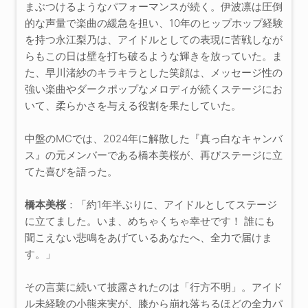
まぶつけるようなパフォーマンスが続く。伊波凛は圧倒
的な声量で楽曲の緩急を担い、10年のヒップホップ経験
を持つ永江梨乃は、アイドルとしての表現に苦戦しなが
らもこの日は壁を打ち破るような輝きを放っていた。ま
た、早川渚紗のキラキラとした笑顔は、メッセージ性の
強い楽曲やダークポップなメロディが続くステージにお
いて、柔らかさを与える役割を果たしていた。
中盤のMCでは、2024年に解散した『真っ白なキャンバ
ス』の元メンバーである橋本美桜が、再びステージに立
てた喜びを語った。
橋本美桜
：「約1年半ぶりに、アイドルとしてステージ
に立てました。いま、めちゃくちゃ幸せです！ 誰にも
聞こえない悲鳴をあげているあなたへ、全力で届けま
す。」
その言葉に続いて披露されたのは「行方不明」。アイド
ル未経験の小熊来実が、膝から崩れ落ちるほどの全力パ