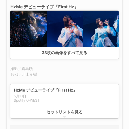
HzMe デビューライブ『First Hz』
33
枚の画像をすべて見る
撮影／真島晄
Text／川上良樹
HzMe デビューライブ『First Hz』
5月10日
Spotify O-WEST
First Hertz
セットリストを見る
Halo
アイニー
アンチシンデレラ