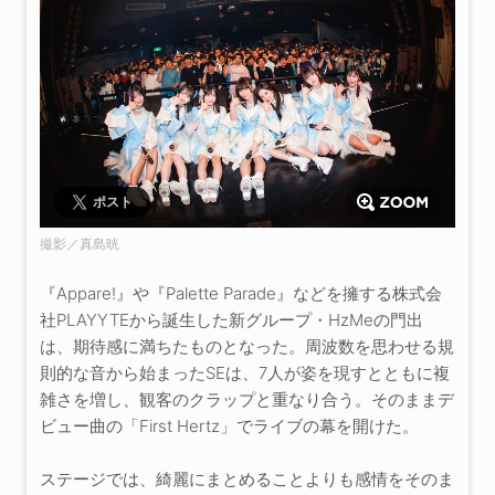
ポスト
撮影／真島晄
『Appare!』や『Palette Parade』などを擁する株式会
社PLAYYTEから誕生した新グループ・HzMeの門出
は、期待感に満ちたものとなった。周波数を思わせる規
則的な音から始まったSEは、7人が姿を現すとともに複
雑さを増し、観客のクラップと重なり合う。そのままデ
ビュー曲の「First Hertz」でライブの幕を開けた。
ステージでは、綺麗にまとめることよりも感情をそのま