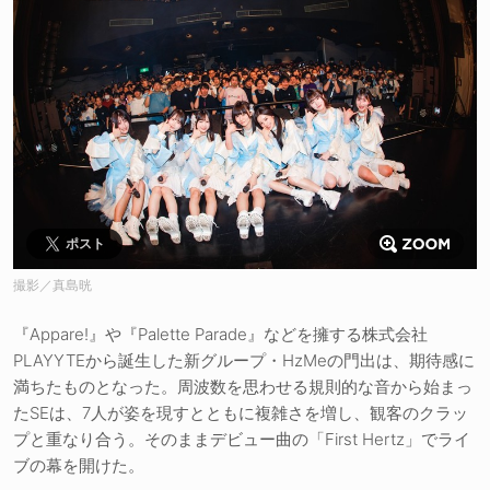
ポスト
撮影／真島晄
『Appare!』や『Palette Parade』などを擁する株式会社
PLAYYTEから誕生した新グループ・HzMeの門出は、期待感に
満ちたものとなった。周波数を思わせる規則的な音から始まっ
たSEは、7人が姿を現すとともに複雑さを増し、観客のクラッ
プと重なり合う。そのままデビュー曲の「First Hertz」でライ
ブの幕を開けた。