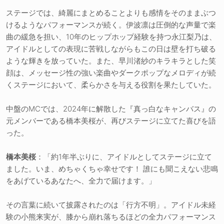
ステージでは、綺麗にまとめることよりも感情をそのままぶつ
けるようなパフォーマンスが続く。伊波凛は圧倒的な声量で楽
曲の緩急を担い、10年のヒップホップ経験を持つ永江梨乃は、
アイドルとしての表現に苦戦しながらもこの日は壁を打ち破る
ような輝きを放っていた。また、早川渚紗のキラキラとした笑
顔は、メッセージ性の強い楽曲やダークポップなメロディが続
くステージにおいて、柔らかさを与える役割を果たしていた。
中盤のMCでは、2024年に解散した『真っ白なキャンバス』の
元メンバーである橋本美桜が、再びステージに立てた喜びを語
った。
橋本美桜
：「約1年半ぶりに、アイドルとしてステージに立て
ました。いま、めちゃくちゃ幸せです！ 誰にも聞こえない悲鳴
をあげているあなたへ、全力で届けます。」
その言葉に続いて披露されたのは「行方不明」。アイドル未経
験の小熊来実が、膝から崩れ落ちるほどの全力パフォーマンス