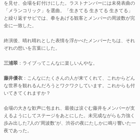
を見せ、会場を釘付けにした。ラストナンバーには未発表曲の
「メランコリック」を選曲。「生きてる 生きてる 生きてる」
と繰り返すサビでは、拳をあげる観客とメンバーの周波数が完
全に一致した。
終演後、晴れ晴れとした表情を浮かべたメンバーたちは、それ
ぞれの想いを言葉にした。
三浦翠
：ライブってこんなに楽しいんやな。
藤井優衣
：こんなにたくさんの人が来てくれて、これからどん
な世界を観れるんだろうとワクワクしています。これからも付
いてきてくれますか？
会場の大きな歓声に包まれ、最後は涙ぐむ藤井をメンバーが支
えるようにしてステージをあとにした。未完成ながらも力強く
歩み出した7人の“周波数”が、渋谷の夜にたしかに鳴り響いた一
夜であった。