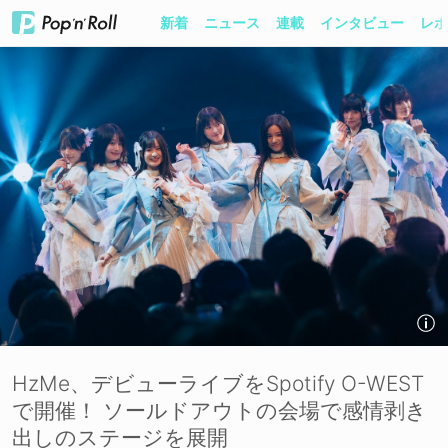
新着
ニュース
連載
インタビュー
レポ
HzMe、デビューライブをSpotify O-WEST
で開催！ ソールドアウトの会場で感情剥き
出しのステージを展開