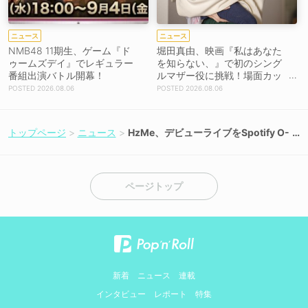
ニュース
ニュース
NMB48 11期生、ゲーム『ド
堀田真由、映画『私はあなた
ゥームズデイ』でレギュラー
を知らない、』で初のシング
番組出演バトル開幕！
ルマザー役に挑戦！場面カッ
トを解禁！【コメントあり】
2026.08.06
2026.08.06
トップページ
ニュース
HzMe、デビューライブをSpotify O-
WESTで開催！ ソールドアウトの会
場で感情剥き出しのステージを展開
ページトップ
新着
ニュース
連載
インタビュー
レポート
特集