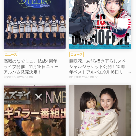
ニュース
ニュース
高嶺のなでしこ、結成4周年
亜咲花、あfろ描き下ろしスペ
ライブ開催！11月18日ニュー
シャルジャケット公開！10周
アルバム発売決定！
年ベストアルバム9月16日リ
リース！
2026.08.06
2026.08.06