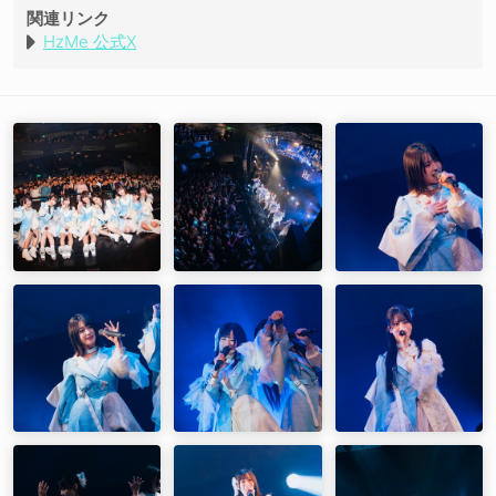
アンチシンデレラ
関連リンク
行方不明
HzMe 公式X
メランコリック