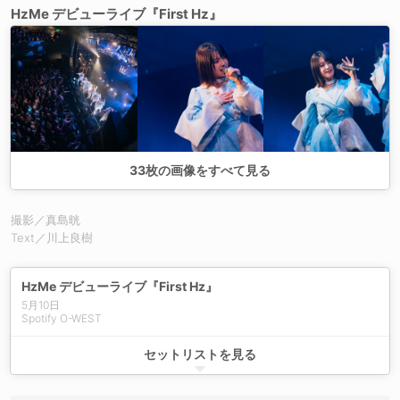
HzMe デビューライブ『First Hz』
33
枚の画像をすべて見る
撮影／真島晄
Text／川上良樹
HzMe デビューライブ『First Hz』
5月10日
Spotify O-WEST
First Hertz
セットリストを見る
Halo
アイニー