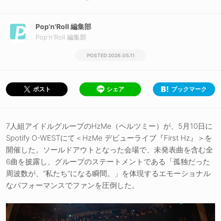
Pop'n'Roll 編集部
Pop'n'Roll 編集部
2026.05.11
シェア
ブックマーク
ポスト
7人組アイドルグループのHzMe（ヘルツミー）が、5月10日に
Spotify O-WESTにて＜HzMe デビューライブ『First Hz』＞を
開催した。ソールドアウトとなった会場で、未発表曲を含む全
6曲を披露し、グループのステートメントである「孤独だった
周波数が、“私たち”になる瞬間。」を体現するエモーショナル
なパフォーマンスでファンを圧倒した。