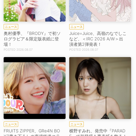
ニュース
ニュース
奥村優季、『BRODY』で初ソ
Juice=Juice、高嶺のなでしこ
ログラビア＆限定版表紙に登
など、＜IRC 2026 A/W＞出
場！
演者第2弾発表！
2026.08.07
2026.08.07
ニュース
ニュース
FRUITS ZIPPER、GRe4N BO
横野すみれ、発売中『PARAD