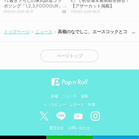
YZ書き下ろしの東武鉄道コラ
E』で初登場＆裏表紙を飾る！
ボソング「1,2,3,FOOOOUR」
【アザーカット掲載】
をリリース＆MV公開！
2026.08.07
2026.08.07
トップページ
ニュース
高嶺のなでしこ、エースコックとコ
ラボキャンペーンで限定グッズを計1,
600名にプレゼント！
ページトップ
新着
ニュース
連載
インタビュー
レポート
特集
運営会社
お問い合わせ
Cookieポリシーとオプトアウト