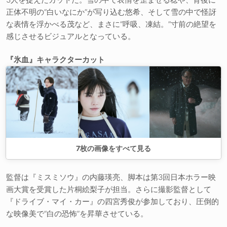
正体不明の“白いなにか”が写り込む悠希、そして雪の中で怪訝
な表情を浮かべる茂など、まさに“呼吸、凍結。”寸前の絶望を
感じさせるビジュアルとなっている。
『氷血』キャラクターカット
7
枚の画像をすべて見る
監督は『ミスミソウ』の内藤瑛亮、脚本は第3回日本ホラー映
画大賞を受賞した片桐絵梨子が担当。さらに撮影監督として
『ドライブ・マイ・カー』の四宮秀俊が参加しており、圧倒的
な映像美で“白の恐怖”を昇華させている。