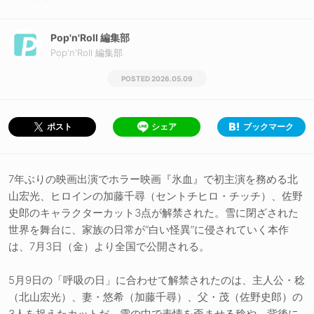
Pop'n'Roll 編集部
Pop'n'Roll 編集部
2026.05.09
シェア
ブックマーク
ポスト
7年ぶりの映画出演でホラー映画『氷血』で初主演を務める北
山宏光、ヒロインの加藤千尋（セントチヒロ・チッチ）、佐野
史郎のキャラクターカット3点が解禁された。雪に閉ざされた
世界を舞台に、家族の日常が“白い怪異”に侵されていく本作
は、7月3日（金）より全国で公開される。
5月9日の「呼吸の日」に合わせて解禁されたのは、主人公・稔
（北山宏光）、妻・悠希（加藤千尋）、父・茂（佐野史郎）の
3人を捉えたカットだ。雪の中で表情を歪ませる稔や、背後に