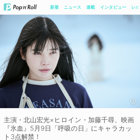
新着
ニュース
連載
インタビュー
レポ
主演・北山宏光×ヒロイン・加藤千尋、映画
『氷血』5月9日「呼吸の日」にキャラカッ
ト3点解禁！