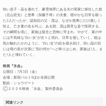
幼い息子・晶を連れて、豪雪地帯にある夫の実家に移住した稔
（北山宏光）と悠希（加藤千尋）の夫妻。穏やかな日常を願っ
た2人だったが、認知症の父・茂は、なぜか悠希にだけ激しく
怯え、亡き妻の名を叫ぶ。ある朝、茂は異常な姿で怪死する。
その瞬間を境に、家族は疑念と恐怖に苛まれ、やがて、家の中
には不気味な“白い女”が次々と現れ、日常を侵していく。稔は
気が触れたかのように、“白い女”の絵を描き続け、幼い晶の目
には母の姿が次第に“別の何か”へと映りはじめ、家族は1人、ま
た1人と壊れていく。
映画『氷血』
公開日：7月3日（金）
会場：新宿バルト9ほか全国公開
配給：ショウゲート
Ⓒ２０２６映画 「氷血」 製作委員会
関連リンク