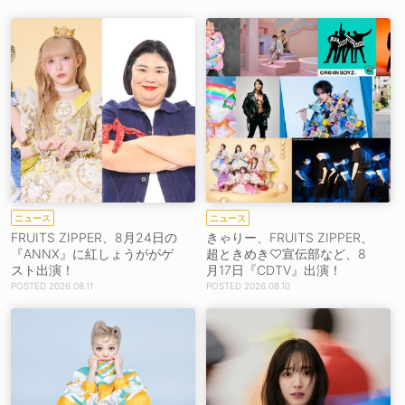
ニュース
ニュース
FRUITS ZIPPER、8月24日の
きゃりー、FRUITS ZIPPER、
『ANNX』に紅しょうががゲ
超ときめき♡宣伝部など、8
スト出演！
月17日『CDTV』出演！
2026.08.11
2026.08.10