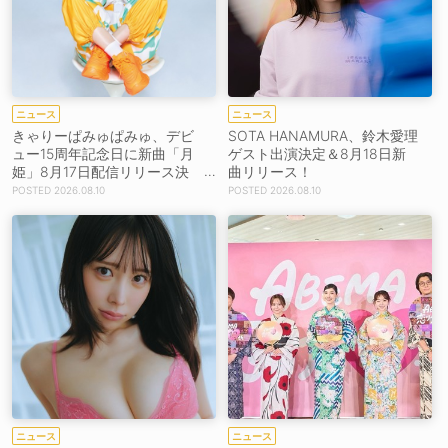
ニュース
ニュース
きゃりーぱみゅぱみゅ、デビ
SOTA HANAMURA、鈴木愛理
ュー15周年記念日に新曲「月
ゲスト出演決定＆8月18日新
姫」8月17日配信リリース決
曲リリース！
定！
2026.08.10
2026.08.10
ニュース
ニュース