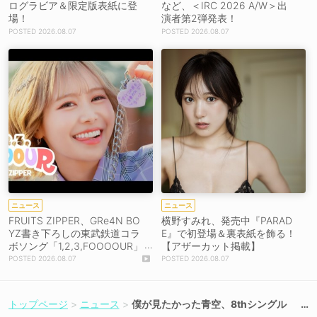
ログラビア＆限定版表紙に登
など、＜IRC 2026 A/W＞出
場！
演者第2弾発表！
2026.08.07
2026.08.07
ニュース
ニュース
FRUITS ZIPPER、GRe4N BO
横野すみれ、発売中『PARAD
YZ書き下ろしの東武鉄道コラ
E』で初登場＆裏表紙を飾る！
ボソング「1,2,3,FOOOOUR」
【アザーカット掲載】
をリリース＆MV公開！
2026.08.07
2026.08.07
トップページ
ニュース
僕が見たかった青空、8thシングル
「FUNKY SUMMER」6月3日リリー