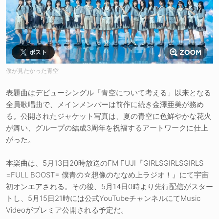
ポスト
僕が見たかった青空
表題曲はデビューシングル「青空について考える」以来となる
全員歌唱曲で、メインメンバーは前作に続き金澤亜美が務め
る。公開されたジャケット写真は、夏の青空に色鮮やかな花火
が舞い、グループの結成3周年を祝福するアートワークに仕上
がった。
本楽曲は、5月13日20時放送のFM FUJI『GIRLSGIRLSGIRLS
=FULL BOOST= 僕青の☆想像のななめ上ラジオ！』にて宇宙
初オンエアされる。その後、5月14日0時より先行配信がスター
トし、5月15日21時には公式YouTubeチャンネルにてMusic
Videoがプレミア公開される予定だ。