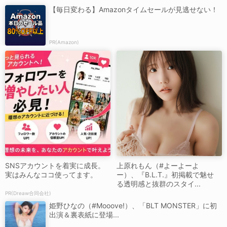
【毎日変わる】Amazonタイムセールが見逃せない！
PR(Amazon)
SNSアカウントを着実に成長。
上原れもん（#よーよーよ
実はみんなココ使ってます。
ー）、『B.L.T.』初掲載で魅せ
る透明感と抜群のスタイ...
PR(Dreaw合同会社)
姫野ひなの（#Mooove!）、「BLT MONSTER」に初
出演＆裏表紙に登場...