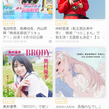
ニュース
ニュース
鬼頭明里、島﨑信長、内山昂
仲村悠菜（私立恵比寿中
輝『映画名探偵プリキュ
学）、映画『つりこまち』で
ア！』出演！9月18日公開
初主演！主題歌も決定！【コ
【コメントあり】
メントあり】
2026.08.09
2026.08.08
ニュース
ニュース
奥村優季、『BRODY』で初ソ
Juice=Juice、高嶺のなでしこ