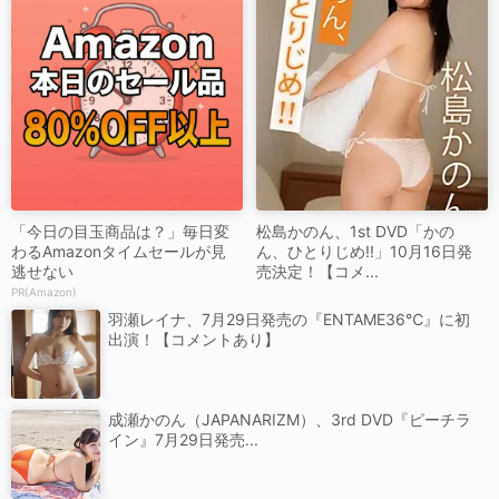
「今日の目玉商品は？」毎日変
松島かのん、1st DVD「かの
わるAmazonタイムセールが見
ん、ひとりじめ!!」10月16日発
逃せない
売決定！【コメ...
PR(Amazon)
羽瀬レイナ、7月29日発売の『ENTAME36℃』に初
出演！【コメントあり】
成瀬かのん（JAPANARIZM）、3rd DVD『ピーチラ
イン』7月29日発売...