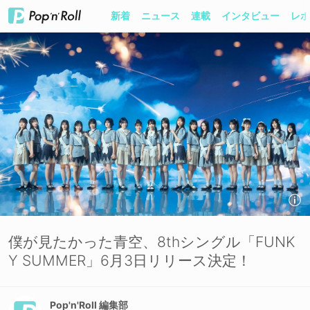
新着
ニュース
連載
インタビュー
レポ
僕が見たかった青空、8thシングル「FUNK
Y SUMMER」6月3日リリース決定！
Pop'n'Roll 編集部