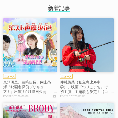
新着記事
ニュース
ニュース
鬼頭明里、島﨑信長、内山昂
仲村悠菜（私立恵比寿中
輝『映画名探偵プリキュ
学）、映画『つりこまち』で
ア！』出演！9月18日公開
初主演！主題歌も決定！【コ
【コメントあり】
メントあり】
2026.08.09
2026.08.08