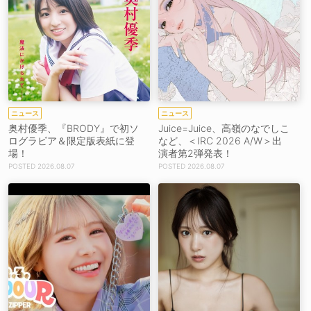
ニュース
ニュース
奥村優季、『BRODY』で初ソ
Juice=Juice、高嶺のなでしこ
ログラビア＆限定版表紙に登
など、＜IRC 2026 A/W＞出
場！
演者第2弾発表！
2026.08.07
2026.08.07