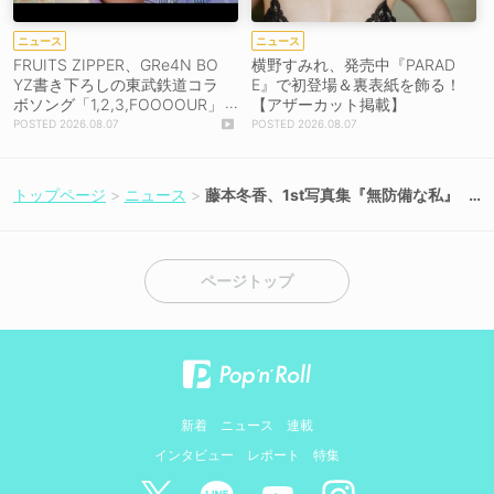
ニュース
ニュース
FRUITS ZIPPER、GRe4N BO
横野すみれ、発売中『PARAD
YZ書き下ろしの東武鉄道コラ
E』で初登場＆裏表紙を飾る！
ボソング「1,2,3,FOOOOUR」
【アザーカット掲載】
をリリース＆MV公開！
2026.08.07
2026.08.07
トップページ
ニュース
藤本冬香、1st写真集『無防備な私』
5月18日発売！先行カット第2弾が解
禁
ページトップ
新着
ニュース
連載
インタビュー
レポート
特集