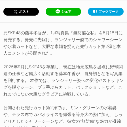
シェア
ブックマーク
ポスト
元SKE48の藤本冬香が、1st写真集『無防備な私』を5月18日に
発売する。発売に先駆け、ランジェリー姿でのシャワーシーン
や水着カットなど、大胆な素顔を捉えた先行カット第2弾と本
人コメントが公開された。
2025年9月にSKE48を卒業し、現在は地元広島を拠点に野球関
連の仕事など幅広く活動する藤本冬香が、自身初となる写真集
を刊行する。 本作では、ランジェリー姿への変化やストッキン
グを脱ぐシーン、ブラ手ぶらカット、バックショットなど、こ
れまでにない大胆なグラビアに挑戦している。
公開された先行カット第2弾では、ミントグリーンの水着姿
や、テラス席でガパオライスを頬張る等身大の姿に加え、しっ
とりとしたシャワーシーンなど、彼女の“無防備”な魅力が凝縮