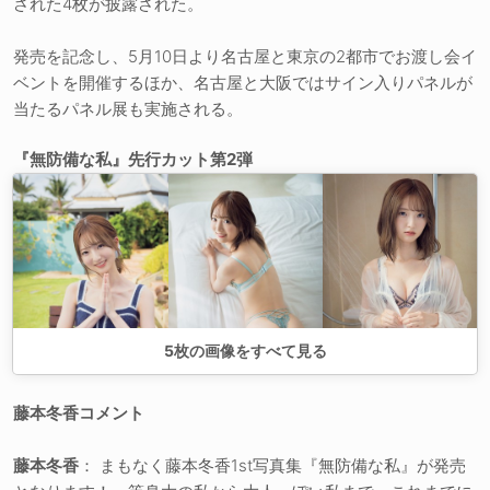
された4枚が披露された。
発売を記念し、5月10日より名古屋と東京の2都市でお渡し会イ
ベントを開催するほか、名古屋と大阪ではサイン入りパネルが
当たるパネル展も実施される。
『無防備な私』先行カット第2弾
5
枚の画像をすべて見る
藤本冬香コメント
藤本冬香
： まもなく藤本冬香1st写真集『無防備な私』が発売