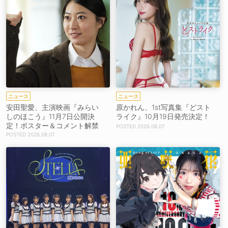
ニュース
ニュース
安田聖愛、主演映画『みらい
原かれん、1st写真集『どスト
しのほこう』11月7日公開決
ライク』10月19日発売決定！
定！ポスター＆コメント解禁
2026.08.07
2026.08.07