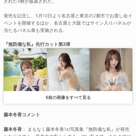
された4枚が披露された。
発売を記念し、5月10日より名古屋と東京の2都市でお渡し会イ
ベントを開催するほか、名古屋と大阪ではサイン入りパネルが
当たるパネル展も実施される。
『無防備な私』先行カット第2弾
5
枚の画像をすべて見る
藤本冬香コメント
藤本冬香
： まもなく藤本冬香1st写真集『無防備な私』が発売