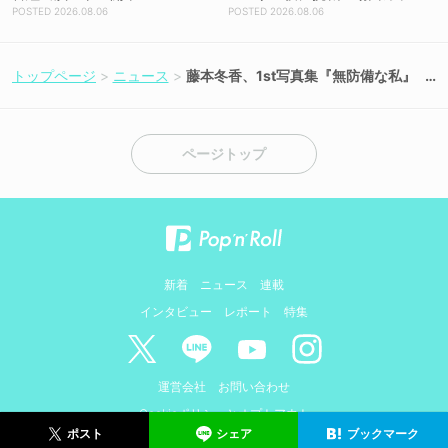
トを解禁！【コメントあり】
2026.08.06
2026.08.06
トップページ
ニュース
藤本冬香、1st写真集『無防備な私』
5月18日発売！先行カット第2弾が解
禁
ページトップ
新着
ニュース
連載
インタビュー
レポート
特集
運営会社
お問い合わせ
Cookieポリシーとオプトアウト
シェア
ブックマーク
ポスト
© AMIDUS. ALL RIGHTS RESERVED.