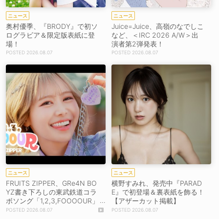
ニュース
ニュース
奥村優季、『BRODY』で初ソ
Juice=Juice、高嶺のなでしこ
ログラビア＆限定版表紙に登
など、＜IRC 2026 A/W＞出
場！
演者第2弾発表！
2026.08.07
2026.08.07
ニュース
ニュース
FRUITS ZIPPER、GRe4N BO
横野すみれ、発売中『PARAD
YZ書き下ろしの東武鉄道コラ
E』で初登場＆裏表紙を飾る！
ボソング「1,2,3,FOOOOUR」
【アザーカット掲載】
をリリース＆MV公開！
2026.08.07
2026.08.07