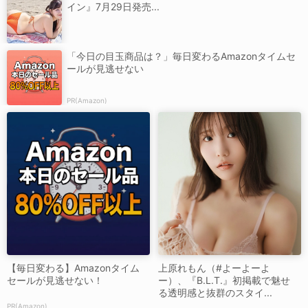
イン』7月29日発売...
「今日の目玉商品は？」毎日変わるAmazonタイムセ
ールが見逃せない
PR(Amazon)
【毎日変わる】Amazonタイム
上原れもん（#よーよーよ
セールが見逃せない！
ー）、『B.L.T.』初掲載で魅せ
る透明感と抜群のスタイ...
PR(Amazon)