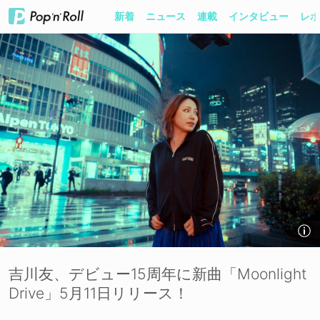
新着
ニュース
連載
インタビュー
レポ
吉川友、デビュー15周年に新曲「Moonlight
Drive」5月11日リリース！