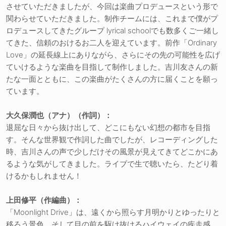
させていただきましたが、今回は楽曲プロデュースという形で
関わらせていただきました。制作チームには、これまで僕がプ
ロデュースしてきたグループ lyrical schoolでも数多くご一緒し
てきた、信頼のおけるお二人を迎えています。前作「Ordinary
Love」の延長線上にありながら、さらにその先の可能性を広げ
ていけるような楽曲を目指して制作しました。吉川友さんの新
たな一面とともに、この楽曲がたくさんの方に届くことを願っ
ています。
大久保潤也（アナ）（作詞）：
退屈な日々から抜け出して、どこにもない幻想の都市を目指
す。そんな世界観で作詞した曲でしたが、レコーディングした
時、吉川さんの声で少しだけその風景が見えてきてどこかにあ
るような気がしてきました。ライブで生で聴いたら、たどり着
けるかもしれません！
上田修平（作編曲）：
「Moonlight Drive」は、遠くから照らす月明かりとゆったりと
移ろう景色、そして目の前を駆け抜けるハイウェイの疾走感、