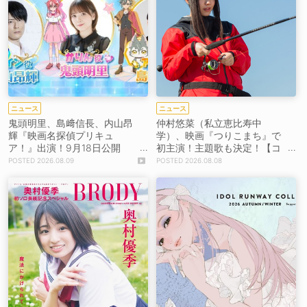
ニュース
ニュース
鬼頭明里、島﨑信長、内山昂
仲村悠菜（私立恵比寿中
輝『映画名探偵プリキュ
学）、映画『つりこまち』で
ア！』出演！9月18日公開
初主演！主題歌も決定！【コ
【コメントあり】
メントあり】
2026.08.09
2026.08.08