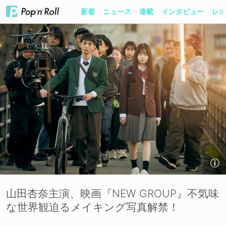
新着
ニュース
連載
インタビュー
レポ
山田杏奈主演、映画『NEW GROUP』不気味
な世界観迫るメイキング写真解禁！