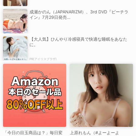
成瀬かのん（JAPANARIZM）、3rd DVD『ピーチラ
イン』7月29日発売...
【大人気】ひんやり冷感寝具で快適な睡眠をあなた
に。
PR(アイリスプラザ)
「今日の目玉商品は？」毎日変
上原れもん（#よーよーよ