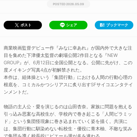
2026.05.09
シェア
ブックマーク
ポスト
商業映画監督デビュー作『みなに幸あれ』が国内外で大きな注
目を集めた下津優太監督の劇場公開2作目となる『NEW
GROUP』が、6月12日に全国公開となる。公開に先がけ、この
度メイキング写真4点が初解禁された。
本作は、組体操という「集団行動」における人間の行動心理の
根底を、コミカルかつシリアスに炙り出すSFサイコエンタテイ
ンメントだ。
物語の主人公・愛を演じるのは山田杏奈。家族に問題を抱える
引っ込み思案な高校生が、学校内で巻き起こる「人間ピラミッ
ド」という集団怪現象に巻き込まれていく姿を描く。共演に
は、集団行動に馴染めない転校生・優役に青木柚、不敵な笑み
で集団を導く校長役にピエール瀧が名を連ねる。