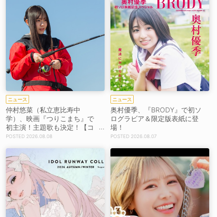
ニュース
ニュース
仲村悠菜（私立恵比寿中
奥村優季、『BRODY』で初ソ
学）、映画『つりこまち』で
ログラビア＆限定版表紙に登
初主演！主題歌も決定！【コ
場！
メントあり】
2026.08.08
2026.08.07