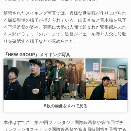
解禁されたメイキング写真では、異様な世界観が作り上げられ
る撮影現場の様子が捉えられている。山田杏奈と青木柚を見守
る下津監督の姿や、実際に大勢の人間で組まれた緊張感あふれ
る人間ピラミッドのシーンで、監督がピエール瀧と入念に段取
りを確認する様子などが収められた。
『NEW GROUP』メイキング写真
5
枚の画像をすべて見る
本作はすでに、第29回ファンタジア国際映画祭や第29回プチ
ョンファンタスティック国際映画祭で審査員特別賞を受賞する