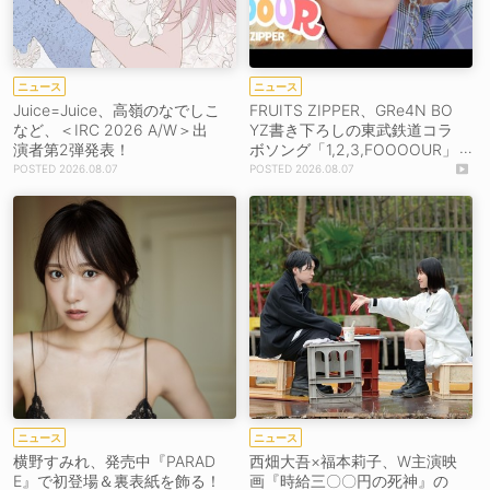
ニュース
ニュース
Juice=Juice、高嶺のなでしこ
FRUITS ZIPPER、GRe4N BO
など、＜IRC 2026 A/W＞出
YZ書き下ろしの東武鉄道コラ
演者第2弾発表！
ボソング「1,2,3,FOOOOUR」
をリリース＆MV公開！
2026.08.07
2026.08.07
ニュース
ニュース
横野すみれ、発売中『PARAD
西畑大吾×福本莉子、W主演映
E』で初登場＆裏表紙を飾る！
画『時給三〇〇円の死神』の