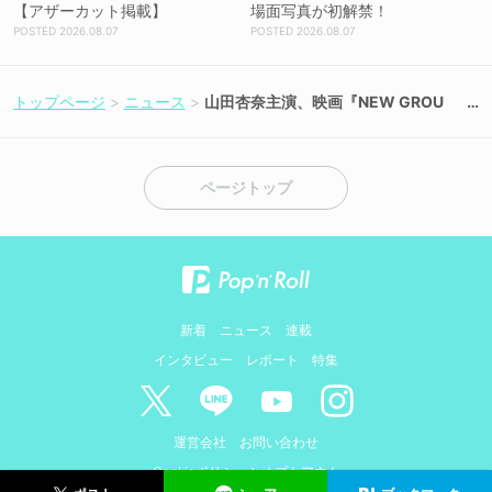
【アザーカット掲載】
場面写真が初解禁！
2026.08.07
2026.08.07
トップページ
ニュース
山田杏奈主演、映画『NEW GROU
P』不気味な世界観迫るメイキング写
真解禁！
ページトップ
新着
ニュース
連載
インタビュー
レポート
特集
運営会社
お問い合わせ
Cookieポリシーとオプトアウト