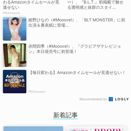
わるAmazonタイムセールが見
ー）、『B.L.T.』初掲載で魅せ
逃せない
る透明感と抜群のスタイ...
PR(Amazon)
姫野ひなの（#Mooove!）、「BLT MONSTER」に初
出演＆裏表紙に登場...
赤間四季（#Mooove!）、『グラビアザテレビジョ
ン』本日発売号に初登場！
【毎日変わる】Amazonタイムセールが見逃せない！
PR(Amazon)
Recommended by
新着記事