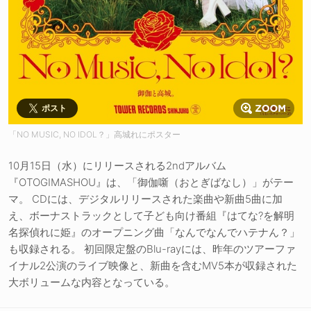
ポスト
「NO MUSIC, NO IDOL？」高城れにポスター
10月15日（水）にリリースされる2ndアルバム
『OTOGIMASHOU』は、「御伽噺（おとぎばなし）」がテー
マ。 CDには、デジタルリリースされた楽曲や新曲5曲に加
え、ボーナストラックとして子ども向け番組『はてな?を解明
名探偵れに姫』のオープニング曲「なんでなんでハテナん？」
も収録される。 初回限定盤のBlu-rayには、昨年のツアーファ
イナル2公演のライブ映像と、新曲を含むMV5本が収録された
大ボリュームな内容となっている。