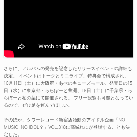
さらに、アルバムの発売を記念したリリースイベントの詳細も
決定。 イベントはトークとミニライブ、特典会で構成され、
10月11日（土）に大阪府・あべのキューズモール、発売日の15
日（水）に東京都・ららぽーと豊洲、18日（土）に千葉県・ら
らぽーと柏の葉にて開催される。 フリー観覧も可能となってい
るので、ぜひ足を運んでほしい。
そのほか、タワーレコード新宿店始動のアイドル企画「NO
MUSIC, NO IDOL？」VOL.318に高城れにが登場することも決
定した。