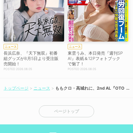
ニュース
ニュース
長浜広奈、『天下無双』初番
東雲うみ、本日発売『週刊SP
組グッズが8月5日より受注販
A!』表紙＆12Pフォトブック
売開始！
で魅了！
2026.08.05
2026.08.05
トップページ
ニュース
ももクロ・高城れに、2nd AL『OTO
GIMASHOU』から7曲先行配信＆特
典ライブ映像公開！
ページトップ