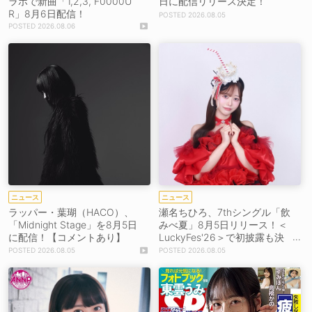
ラボで新曲「1,2,3, F0000U
日に配信リリース決定！
R」8月6日配信！
2026.08.05
2026.08.06
ニュース
ニュース
ラッパー・葉瑚（HACO）、
瀬名ちひろ、7thシングル「飲
「Midnight Stage」を8月5日
みべ夏」8月5日リリース！＜
に配信！【コメントあり】
LuckyFes'26＞で初披露も決
定
2026.08.05
2026.08.05