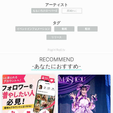
アーティスト
ももいろクローバーZ
高城れに
タグ
イベントインフォメーション
動画
配信
リリース
Pop'n'Roll.tv
RECOMMEND