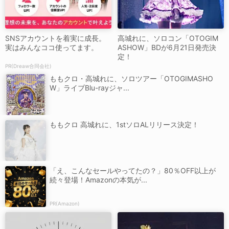
SNSアカウントを着実に成長。
高城れに、ソロコン「OTOGIM
実はみんなココ使ってます。
ASHOW」BDが6月21日発売決
定！
PR(Dreaw合同会社)
ももクロ・高城れに、ソロツアー「OTOGIMASHO
W」ライブBlu-rayジャ...
ももクロ 高城れに、1stソロALリリース決定！
「え、こんなセールやってたの？」80％OFF以上が
続々登場！Amazonの本気が...
PR(Amazon)