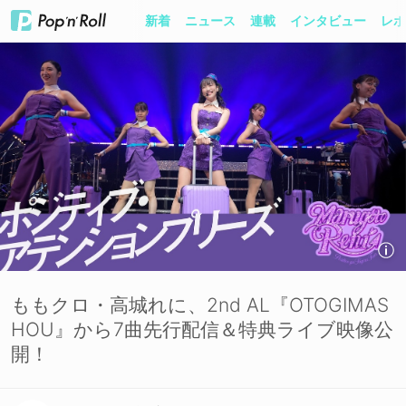
新着
ニュース
連載
インタビュー
レポ
ももクロ・高城れに、2nd AL『OTOGIMAS
HOU』から7曲先行配信＆特典ライブ映像公
開！