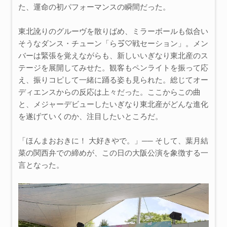
た、運命の初パフォーマンスの瞬間だった。
東北訛りのグルーヴを散りばめ、ミラーボールも似合い
そうなダンス・チューン「らゔ♡戦セーション」。メン
バーは緊張を覚えながらも、新しいいぎなり東北産のス
テージを展開してみせた。観客もペンライトを振って応
え、振りコピして一緒に踊る姿も見られた。総じてオー
ディエンスからの反応は上々だった。ここからこの曲
と、メジャーデビューしたいぎなり東北産がどんな進化
を遂げていくのか、注目したいところだ。
「ほんまおおきに！ 大好きやで。」── そして、葉月結
菜の関西弁での締めが、この日の大阪公演を象徴する一
言となった。