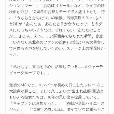
ションサマー！」「おのぼりガール」など、ライブの鉄
板曲が並び、10周年のお祭りモードで大盛り上がり。特
に「うぢらとおめだづ」の最後、吉瀬真珠の"いつもの
台詞"が「あんなぁ、あなたと目が合うだけで、もうダ
メになっちゃいそうなの。それくらい、あなたのこと
が……あかん。好き。」と関西弁で放たれた瞬間、皆産
（いぎなり東北産のファンの総称）の誰よりも大興奮し
て何度も奇声を発していたのが、ステージ上の橘花怜だ
った。
「私たちは、東北を中心に活動している……メジャーデ
ビューグループです。」
最初のMCでは、メンバーが初めて口にしたフレーズに
大歓声が起こる。そして久しぶりの"生まれ故郷"凱旋と
もいえる彼女たちは、10年の思い出を披露していく。
「キャプテンは昔怖かった。」「移動が全部ハイエース
だった。」「10周年の思い出は、タイでゾウに乗ったこ