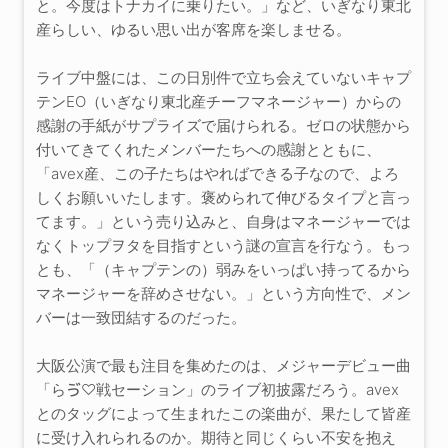
と。今度はトナカイに乗りたい。」など、いぎなり東北
産らしい、ゆるい思い出が客席を楽しませる。
ライブ中盤には、この日別件で立ち会えていないキャプ
テンEO（いぎなり東北産チーフマネージャー）からの
感謝の手紙がサプライズで届けられる。ゼロの状態から
付いてきてくれたメンバーたちへの感謝とともに、
「avex産、この子たちはやればできる子なので、よろ
しくお願いいたします。褒められて伸びるタイプと言っ
てます。」という売り込みと、自身はマネージャーでは
なくトップヲタを目指すという謎の宣言を行なう。もっ
とも、「（キャプテンの）弱みをいっぱい持ってるから
マネージャーを辞めさせない。」という方向性で、メン
バーは一致団結するのだった。
大阪公演で最も注目を集めたのは、メジャーデビュー曲
「らゔ♡戦セーション」のライブ初披露だろう。avex
とのタッグによって生まれたこの楽曲が、果たして皆産
に受け入れられるのか。期待と同じくらい不安を抱え