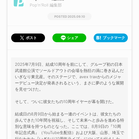
Pop'n'Roll 編集部
2025.09.10
シェア
ブックマーク
ポスト
2025年7月9日、結成10周年を前にして、グループ初の日本
武道館公演でソールドアウトの会場を熱狂の渦に巻き込んだ
いぎなり東北産。そのステージで、avex traxからのメジャ
ーデビュー決定が発表されるという、まさに夢のような展開
を見せつけた。
そして、ついに彼女たちの10周年イヤーが幕を開けた。
結成日の8月9日から始まる一連のイベントは、彼女たちの
歩んできた10年間を祝福し、そして未来へと歩みを進める特
別な意味を持つものとなった。ここでは、8月9日の『10周
年記念式典』（YouTube生配信）および大阪、山形、埼玉で
行なわれた『いぎなり10周年ライブ』についてお伝えした