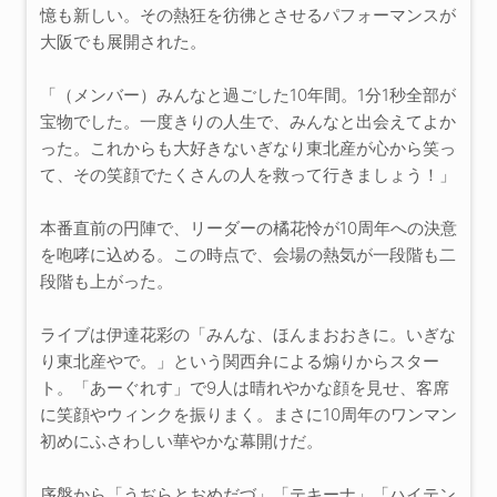
憶も新しい。その熱狂を彷彿とさせるパフォーマンスが
大阪でも展開された。
「（メンバー）みんなと過ごした10年間。1分1秒全部が
宝物でした。一度きりの人生で、みんなと出会えてよか
った。これからも大好きないぎなり東北産が心から笑っ
て、その笑顔でたくさんの人を救って行きましょう！」
本番直前の円陣で、リーダーの橘花怜が10周年への決意
を咆哮に込める。この時点で、会場の熱気が一段階も二
段階も上がった。
ライブは伊達花彩の「みんな、ほんまおおきに。いぎな
り東北産やで。」という関西弁による煽りからスター
ト。「あーぐれす」で9人は晴れやかな顔を見せ、客席
に笑顔やウィンクを振りまく。まさに10周年のワンマン
初めにふさわしい華やかな幕開けだ。
序盤から「うぢらとおめだづ」「テキーナ」「ハイテン