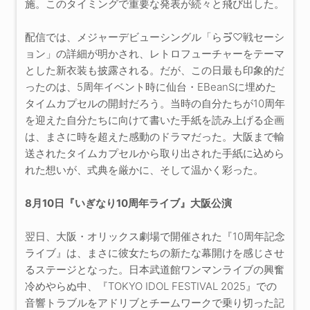
施。このタイミングで重要な発表が続々と飛び出した。
配信では、メジャーデビューシングル「らゔ♡戦セーシ
ョン」の詳細が明かされ、レトロフューチャーをテーマ
とした新衣装も披露される。だが、この日最も印象的だ
ったのは、5周年イベント時に仙台・EBeanSに埋めた
タイムカプセルの開封だろう。当時の自分たちが10周年
を迎えた自分たちに向けて書いた手紙を読み上げる企画
は、まさに時を超えた感動のドラマだった。大阪まで輸
送されたタイムカプセルから取り出された手紙に込めら
れた想いが、式典を厳かに、そして温かく彩った。
8月10日『いぎなり10周年ライブ』大阪公演
翌日、大阪・オリックス劇場で開催された『10周年記念
ライブ』は、まさに彼女たちの新たな幕開けを感じさせ
るステージとなった。日本武道館ワンマンライブの興奮
冷めやらぬ中、『TOKYO IDOL FESTIVAL 2025』での
音響トラブルをアドリブとチームワークで乗り切った記