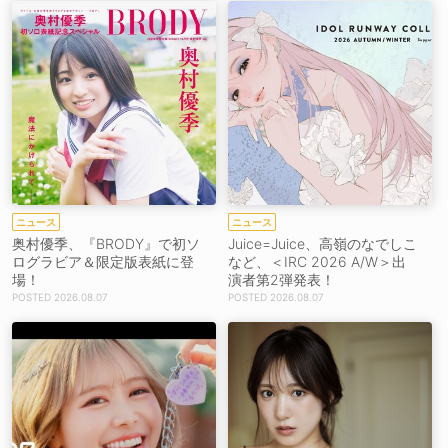
ニュース
ニュース
奥村優季、『BRODY』で初ソ
Juice=Juice、高嶺のなでしこ
ログラビア＆限定版表紙に登
など、＜IRC 2026 A/W＞出
場！
演者第2弾発表！
2026.08.07
2026.08.07