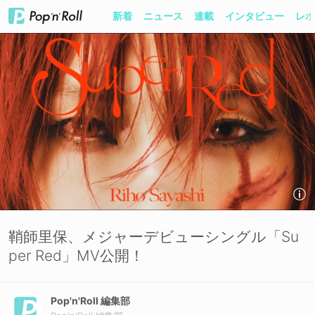
新着
ニュース
連載
インタビュー
レポ
鞘師里保、メジャーデビューシングル「Su
per Red」MV公開！
Pop'n'Roll 編集部