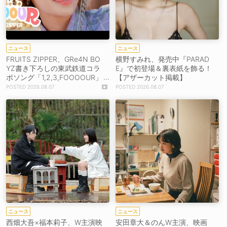
ニュース
ニュース
FRUITS ZIPPER、GRe4N BO
横野すみれ、発売中『PARAD
YZ書き下ろしの東武鉄道コラ
E』で初登場＆裏表紙を飾る！
ボソング「1,2,3,FOOOOUR」
【アザーカット掲載】
をリリース＆MV公開！
2026.08.07
2026.08.07
ニュース
ニュース
西畑大吾×福本莉子、W主演映
安田章大＆のんW主演、映画