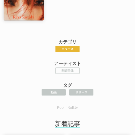
カテゴリ
ニュース
アーティスト
鞘師里保
タグ
動画
リリース
Pop'n'Roll.tv
新着記事