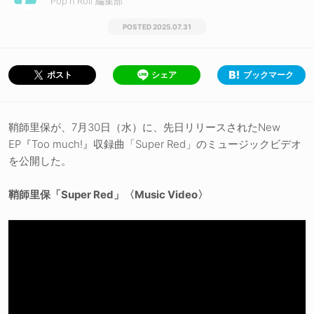
Pop'n'Roll 編集部
2025.07.31
シェア
ブックマーク
ポスト
鞘師里保が、7月30日（水）に、先日リリースされたNew
EP『Too much!』収録曲「Super Red」のミュージックビデオ
を公開した。
鞘師里保「Super Red」〈Music Video〉