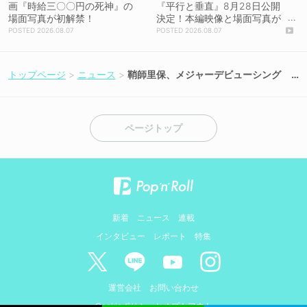
画『時給三〇〇円の死神』の
『平行と垂直』8月28日公開
場面写真が初解禁！
決定！本編映像と場面写真が
初解禁！
2026.08.07
2026.08.07
トップページ
ニュース
鞘師里保、メジャーデビューシング
ル「Super Red」MV公開！
ページトップ
新着
ニュース
連載
インタビュー
レポート
特集
運営会社
お問い合わせ
Cookieポリシーとオプトアウト