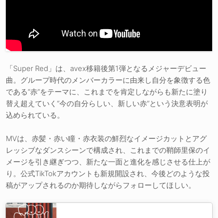
「Super Red」は、avex移籍後第1弾となるメジャーデビュー
曲。グループ時代のメンバーカラーに由来し自分を象徴する色
である“赤”をテーマに、これまでを肯定しながらも新たに塗り
替え超えていく“今の自分らしい、新しい赤”という決意表明が
込められている。
MVは、赤髪・赤い瞳・赤衣装の鮮烈なイメージカットとアグ
レッシブなダンスシーンで構成され、これまでの鞘師里保のイ
メージを引き継ぎつつ、新たな一面と進化を感じさせる仕上が
り。公式TikTokアカウントも新規開設され、今後どのような投
稿がアップされるのか期待しながらフォローしてほしい。