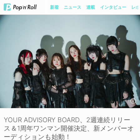
新着
ニュース
連載
インタビュー
レポ
YOUR ADVISORY BOARD、2週連続リリー
ス＆1周年ワンマン開催決定、新メンバーオ
ーディションも始動！