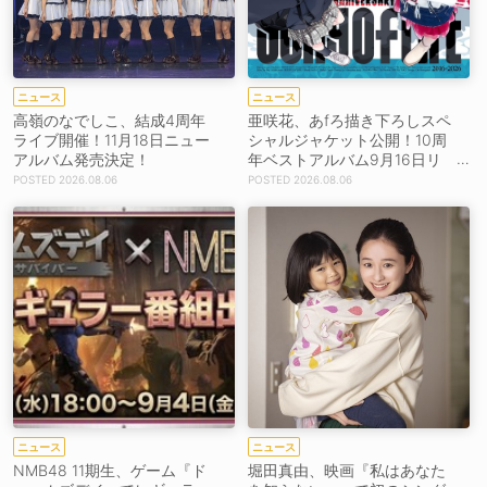
ニュース
ニュース
高嶺のなでしこ、結成4周年
亜咲花、あfろ描き下ろしスペ
ライブ開催！11月18日ニュー
シャルジャケット公開！10周
アルバム発売決定！
年ベストアルバム9月16日リ
リース！
2026.08.06
2026.08.06
ニュース
ニュース
NMB48 11期生、ゲーム『ド
堀田真由、映画『私はあなた