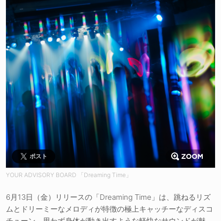
ポスト
YOUR ADVISORY BOARD 「Dreaming Time」
6月13日（金）リリースの「Dreaming Time」は、跳ねるリズ
ムとドリーミーなメロディが特徴の極上キャッチーなディスコ
チューン。思わず身体が動き出すような軽快なサウンドが魅