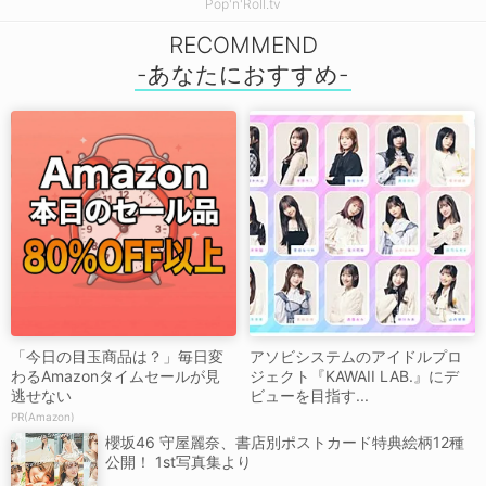
Pop'n'Roll.tv
RECOMMEND
「今日の目玉商品は？」毎日変
アソビシステムのアイドルプロ
わるAmazonタイムセールが見
ジェクト『KAWAII LAB.』にデ
逃せない
ビューを目指す...
PR(Amazon)
櫻坂46 守屋麗奈、書店別ポストカード特典絵柄12種
公開！ 1st写真集より