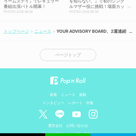
ゥームズデイ』でレギュラー
を知らない、』で初のシング
番組出演バトル開幕！
ルマザー役に挑戦！場面カッ
トを解禁！【コメントあり】
2026.08.06
2026.08.06
トップページ
ニュース
YOUR ADVISORY BOARD、2週連続
リリース＆1周年ワンマン開催決定、
新メンバーオーディションも始動！
ページトップ
新着
ニュース
連載
インタビュー
レポート
特集
運営会社
お問い合わせ
Cookieポリシーとオプトアウト