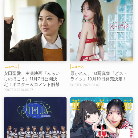
ニュース
ニュース
安田聖愛、主演映画『みらい
原かれん、1st写真集『どスト
しのほこう』11月7日公開決
ライク』10月19日発売決定！
定！ポスター＆コメント解禁
2026.08.07
2026.08.07