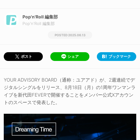
Pop'n'Roll 編集部
Pop'n'Roll 編集部
2025.06.13
シェア
ブックマーク
ポスト
YOUR ADVISORY BOARD（通称：ユアアド）が、2週連続でデ
ジタルシングルをリリース、8月18日（月）の1周年ワンマンラ
イブを新代田FEVERで開催することをメンバー公式Xアカウン
トのスペースで発表した。