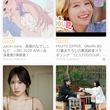
ニュース
ニュース
Juice=Juice、高嶺のなでしこ
FRUITS ZIPPER、GRe4N BO
など、＜IRC 2026 A/W＞出
YZ書き下ろしの東武鉄道コラ
演者第2弾発表！
ボソング「1,2,3,FOOOOUR」
をリリース＆MV公開！
2026.08.07
2026.08.07