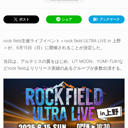
シェア
ブックマーク
ポスト
rock field主催ライブイベント＜rock field ULTRA LIVE in 上野
＞が、6月15日（日）に開催されることが決定した。
当日は、アルテミスの翼をはじめ、LIT MOON、YUM!-TUK!な
どrock fieldよりリリース実績のあるグループが多数出演する。