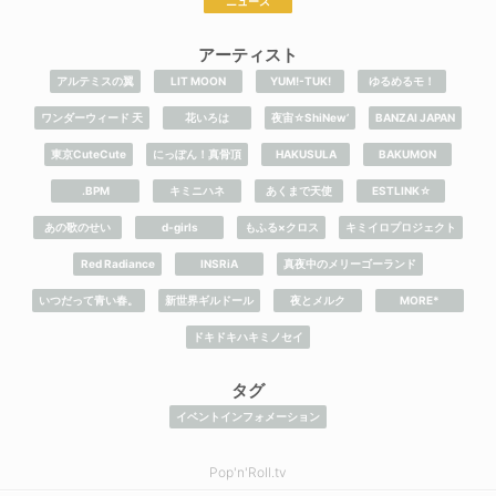
ニュース
アーティスト
アルテミスの翼
LIT MOON
YUM!-TUK!
ゆるめるモ！
ワンダーウィード 天
花いろは
夜宙☆ShiNew’
BANZAI JAPAN
東京CuteCute
にっぽん！真骨頂
HAKUSULA
BAKUMON
.BPM
キミニハネ
あくまで天使
ESTLINK☆
あの歌のせい
d-girls
もふる×クロス
キミイロプロジェクト
Red Radiance
INSRiA
真夜中のメリーゴーランド
いつだって青い春。
新世界ギルドール
夜とメルク
MORE*
ドキドキハキミノセイ
タグ
イベントインフォメーション
Pop'n'Roll.tv