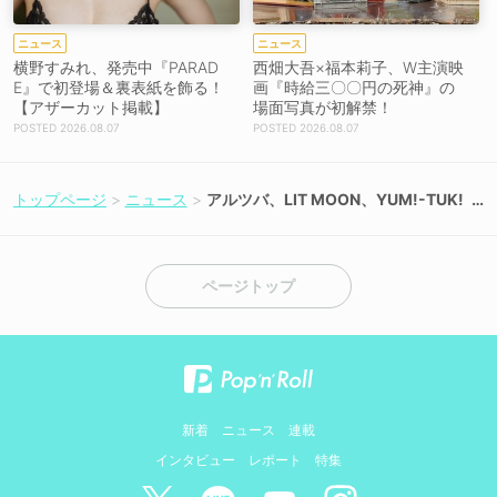
ニュース
ニュース
横野すみれ、発売中『PARAD
西畑大吾×福本莉子、W主演映
E』で初登場＆裏表紙を飾る！
画『時給三〇〇円の死神』の
【アザーカット掲載】
場面写真が初解禁！
2026.08.07
2026.08.07
トップページ
ニュース
アルツバ、LIT MOON、YUM!-TUK!
ら出演！ ＜rock field ULTRA LIVE in
上野＞開催決定
ページトップ
新着
ニュース
連載
インタビュー
レポート
特集