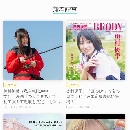
新着記事
ニュース
ニュース
仲村悠菜（私立恵比寿中
奥村優季、『BRODY』で初ソ
学）、映画『つりこまち』で
ログラビア＆限定版表紙に登
初主演！主題歌も決定！【コ
場！
メントあり】
2026.08.08
2026.08.07