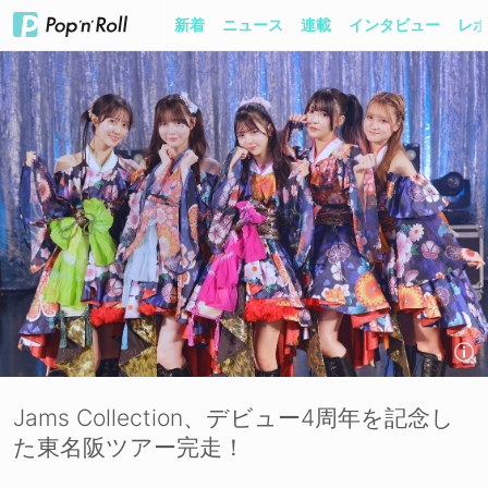
新着
ニュース
連載
インタビュー
レポ
Jams Collection、デビュー4周年を記念し
た東名阪ツアー完走！