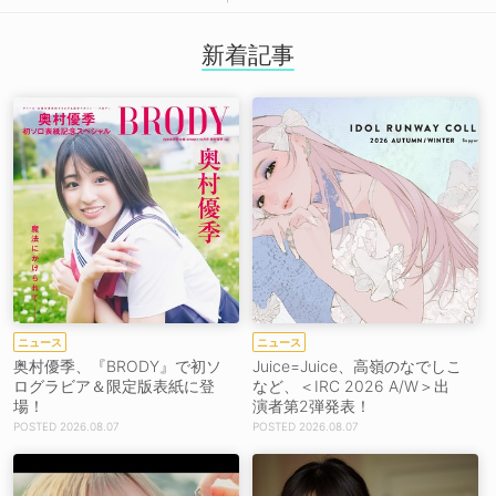
新着記事
ニュース
ニュース
奥村優季、『BRODY』で初ソ
Juice=Juice、高嶺のなでしこ
ログラビア＆限定版表紙に登
など、＜IRC 2026 A/W＞出
場！
演者第2弾発表！
2026.08.07
2026.08.07