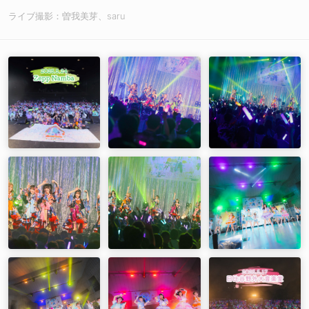
ライブ撮影：曽我美芽、saru