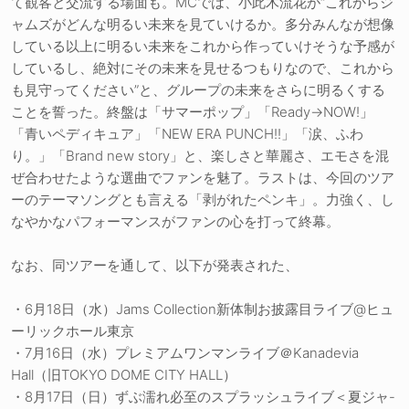
て観客と交流する場面も。MCでは、小此木流花が“これからジ
ャムズがどんな明るい未来を見ていけるか。多分みんなが想像
している以上に明るい未来をこれから作っていけそうな予感が
しているし、絶対にその未来を見せるつもりなので、これから
も見守ってください”と、グループの未来をさらに明るくする
ことを誓った。終盤は「サマーポップ」「Ready→NOW!」
「青いペディキュア」「NEW ERA PUNCH!!」「涙、ふわ
り。」「Brand new story」と、楽しさと華麗さ、エモさを混
ぜ合わせたような選曲でファンを魅了。ラストは、今回のツア
ーのテーマソングとも言える「剥がれたペンキ」。力強く、し
なやかなパフォーマンスがファンの心を打って終幕。
なお、同ツアーを通して、以下が発表された、
・6月18日（水）Jams Collection新体制お披露目ライブ@ヒュ
ーリックホール東京
・7月16日（水）プレミアムワンマンライブ＠Kanadevia
Hall（旧TOKYO DOME CITY HALL）
・8月17日（日）ずぶ濡れ必至のスプラッシュライブ＜夏ジャ-