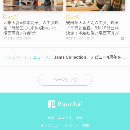
ニュース
ニュース
西畑大吾×福本莉子、W主演映
安田章大＆のんW主演、映画
画『時給三〇〇円の死神』の
『平行と垂直』8月28日公開
場面写真が初解禁！
決定！本編映像と場面写真が
初解禁！
2026.08.07
2026.08.07
トップページ
ニュース
Jams Collection、デビュー4周年を
記念した東名阪ツアー完走！
ページトップ
新着
ニュース
連載
インタビュー
レポート
特集