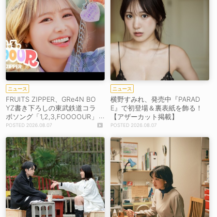
ニュース
ニュース
FRUITS ZIPPER、GRe4N BO
横野すみれ、発売中『PARAD
YZ書き下ろしの東武鉄道コラ
E』で初登場＆裏表紙を飾る！
ボソング「1,2,3,FOOOOUR」
【アザーカット掲載】
をリリース＆MV公開！
2026.08.07
2026.08.07