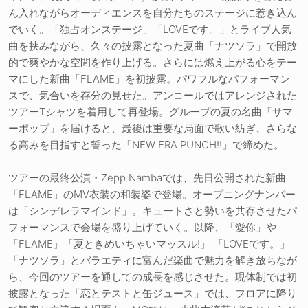
ん入れながらオーディエンスを自分たちのステージに惹き込ん
でいく。「独占オンステージ」「LOVEです。」とライブ人気
曲を挟みながら、久々の披露となった夏曲「ナツソラ」で開放
的で爽やかな空間を作り上げる。さらには燃え上がる心をテー
マにした新曲「FLAME」を初披露。パワフルなパフォーマン
スで、気合いを存分の見せた。アンコールではアレンジされた
ツアーTシャツを着用して再登場。グループの夏の名曲「サマ
ーポップ」を届けると、最後は重要な局面で歌い紡ぎ、さらな
る高みを目指すと誓った「NEW ERA PUNCH!!」で締めた。
ツアーの最終公演・Zepp Nambaでは、先日公開された新曲
「FLAME」のMV衣装の和装姿で登場。オープニングナンバー
は「シンデレラマインド」。キュートさと勢いを共存させたパ
フォーマンスで会場を盛り上げていく。以降、「愛你」や
「FLAME」「夏ときめいちゃいマッスル!」 「LOVEです。」
「ナツソラ」とバラエティに富んだ楽曲で魅力を解き放ちなが
ら、今回のツアーを通しての成長を感じさせた。現体制では初
披露となった「恋とテストと缶ジュース」では、フロアに降り