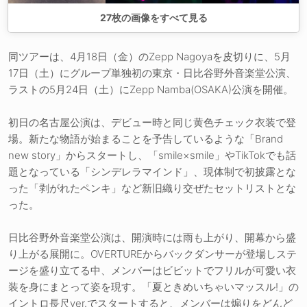
27
枚の画像をすべて見る
同ツアーは、4月18日（金）のZepp Nagoyaを皮切りに、5月
17日（土）にグループ単独初の東京・日比谷野外音楽堂公演、
ラストの5月24日（土）にZepp Namba(OSAKA)公演を開催。
初日の名古屋公演は、デビュー時と同じ黄色チェック衣装で登
場。新たな物語が始まることを予告しているような「Brand
new story」からスタートし、「smile×smile」やTikTokでも話
題となっている「シンデレラマインド」、現体制で初披露とな
った「剥がれたペンキ」など新旧織り交ぜたセットリストとな
った。
日比谷野外音楽堂公演は、開演時には雨も上がり、開幕から盛
り上がる展開に。OVERTUREからバックダンサーが登場しステ
ージを盛り立てる中、メンバーはビビットでフリルが可愛い衣
装を身にまとって姿を現す。「夏ときめいちゃいマッスル!」の
イントロ長尺ver.でスタートすると、メンバーは煽りをどんど