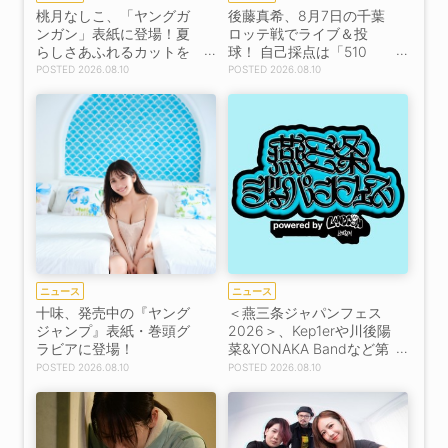
桃月なしこ、「ヤングガ
後藤真希、8月7日の千葉
ンガン」表紙に登場！夏
ロッテ戦でライブ＆投
らしさあふれるカットを
球！ 自己採点は「510
披露
点」
2026.08.10
2026.08.10
ニュース
ニュース
十味、発売中の『ヤング
＜燕三条ジャパンフェス
ジャンプ』表紙・巻頭グ
2026＞、Kep1erや川後陽
ラビアに登場！
菜&YONAKA Bandなど第
一弾出演者発表！
2026.08.10
2026.08.10