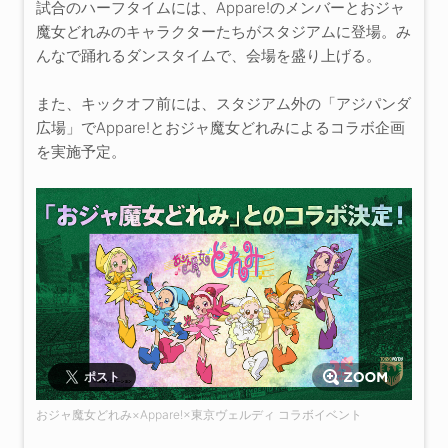
試合のハーフタイムには、Appare!のメンバーとおジャ
魔女どれみのキャラクターたちがスタジアムに登場。み
んなで踊れるダンスタイムで、会場を盛り上げる。
また、キックオフ前には、スタジアム外の「アジパンダ
広場」でAppare!とおジャ魔女どれみによるコラボ企画
を実施予定。
ポスト
おジャ魔女どれみ×Appare!×東京ヴェルディ コラボイベント