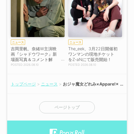
ニュース
ニュース
吉岡里帆、奈緒W主演映
The_eek、3月22日開催初
画『シャドウワーク』新
ワンマンの現地チケット
場面写真＆コメント解
をZ-aNにて販売開始！
禁！
2026.08.10
2026.08.10
トップページ
ニュース
おジャ魔女どれみ×Appare!×
東京ヴェルディ コラボイベン
ト開催！
ページトップ