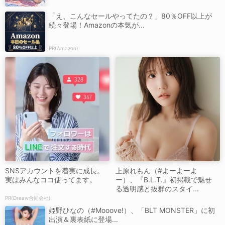
「え、こんなセールやってたの？」80％OFF以上が
続々登場！Amazonの本気が...
PR(Amazon)
SNSアカウントを着実に成長。
上原れもん（#よーよーよ
実はみんなココ使ってます。
ー）、『B.L.T.』初掲載で魅せ
る透明感と抜群のスタイ...
PR(Dreaw合同会社)
姫野ひなの（#Mooove!）、「BLT MONSTER」に初
出演＆裏表紙に登場...