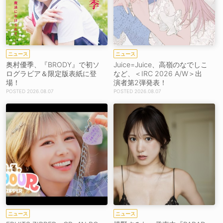
ニュース
ニュース
奥村優季、『BRODY』で初ソ
Juice=Juice、高嶺のなでしこ
ログラビア＆限定版表紙に登
など、＜IRC 2026 A/W＞出
場！
演者第2弾発表！
2026.08.07
2026.08.07
ニュース
ニュース