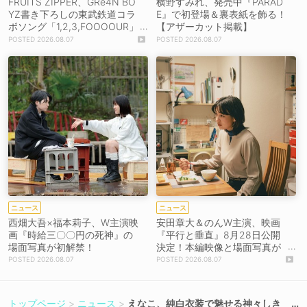
FRUITS ZIPPER、GRe4N BO
横野すみれ、発売中『PARAD
YZ書き下ろしの東武鉄道コラ
E』で初登場＆裏表紙を飾る！
ボソング「1,2,3,FOOOOUR」
【アザーカット掲載】
をリリース＆MV公開！
2026.08.07
2026.08.07
ニュース
ニュース
西畑大吾×福本莉子、W主演映
安田章大＆のんW主演、映画
画『時給三〇〇円の死神』の
『平行と垂直』8月28日公開
場面写真が初解禁！
決定！本編映像と場面写真が
初解禁！
2026.08.07
2026.08.07
トップページ
ニュース
えなこ、純白衣装で魅せる神々しき