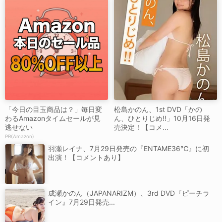
「今日の目玉商品は？」毎日変
松島かのん、1st DVD「かの
わるAmazonタイムセールが見
ん、ひとりじめ!!」10月16日発
逃せない
売決定！【コメ...
PR(Amazon)
羽瀬レイナ、7月29日発売の『ENTAME36℃』に初
出演！【コメントあり】
成瀬かのん（JAPANARIZM）、3rd DVD『ピーチラ
イン』7月29日発売...