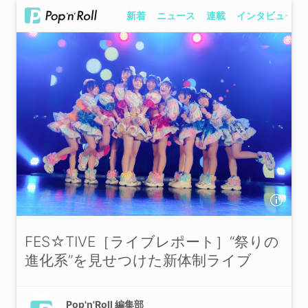
新着
ニュース
連載
インタビュー
FES☆TIVE［ライブレポート］“祭りの
進化系”を見せつけた新体制ライブ
Pop'n'Roll 編集部