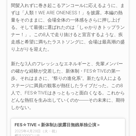
間髪入れずに巻き起こるアンコールに応えるように、ま
ずは「人類！WE ARE ONENESS！」を披露。本編の熱
量をそのままに、会場全体の一体感をさらに押し上げ
る。そして最後に選ばれたのは「しゃかりきトップラン
ナー！」。この8人で走り抜けると宣言するような、疾
走感と希望に満ちたラストソングに、会場は最高潮の盛
り上がりを迎えた。
新たな3人のフレッシュなエネルギーと、先輩メンバー
の確かな経験が交差した、新体制・FES☆TIVEの第一
歩。それはまさに、“祭りの進化系”。新たな8人による
ステージに満員の観客が熱狂したライブだった。この8
人で、FES☆TIVEはきっともっと面白くなる。これから
どんな熱狂を生み出していくのか——その未来に、期待
しかない。
FES☆TIVE＜新体制お披露目無銭単独公演＞
2025年4月29日（火・祝）
横浜1000CLUB