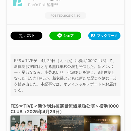
Pop'n'Roll 編集部
2025.04.30
シェア
ブックマーク
ポスト
FES☆TIVEが、4月29日（火・祝）に横浜1000CLUBにて、
新体制お披露目となる無銭単独公演を開催した。新メンバ
ー・星乃ななみ、小柴あいり、七瀬あいを迎え、8名体制と
なったFES☆TIVEが、新衣装とともに新たな歴史を刻む一歩
を踏み出した。本記事では、オフィシャルレポートをお届け
する。
FES☆TIVE＜新体制お披露目無銭単独公演＞横浜1000
CLUB（2025年4月29日）