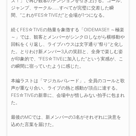
ズ！」で再び観客のテンションを引き上げる。コール、
ジャンプ、サークル……すべてが完璧に交差した瞬
間、“これがFES☆TIVEだ”と会場が1つになる。
続くFES☆TIVEの熱量を象徴する「OIDEMASE!! ～極楽
～」では、観客とメンバーがシンクロしながら横移動や
回転をくり返し、ライブハウスは文字通り“祭り”と化し
た。とりわけ新メンバー3人の笑顔と、全身で楽しむ姿
が印象的で、“FES☆TIVEに加入した”という実感が、こ
の瞬間に宿っていたように感じた。
本編ラストは「マジカルパレード」。全員のコールと歌
声が重なり合い、ライブの熱と感動が頂点に達する。
FES☆TIVEの新章に、会場中が惜しみない拍手に包まれ
た。
最後のMCでは、新メンバーの3名がそれぞれに決意を
込めた言葉を届けた。