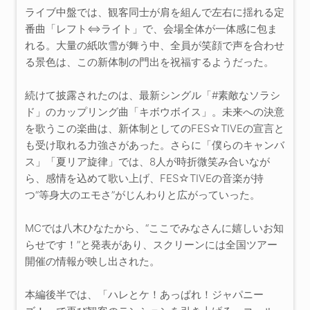
ライブ中盤では、観客同士が肩を組んで左右に揺れる定
番曲「レフト⇔ライト」で、会場全体が一体感に包ま
れる。大量の紙吹雪が舞う中、全員が笑顔で声を合わせ
る景色は、この新体制の門出を祝福するようだった。
続けて披露されたのは、最新シングル「#素敵なソラシ
ド」のカップリング曲「キボウボイス」。未来への決意
を歌うこの楽曲は、新体制としてのFES☆TIVEの宣言と
も受け取れる力強さがあった。さらに「僕らのキャンバ
ス」「夏リア旋律」では、8人が時折微笑み合いなが
ら、感情を込めて歌い上げ、FES☆TIVEの音楽が持
つ“等身大のエモさ”がじんわりと広がっていった。
MCでは八木ひなたから、“ここでみなさんに嬉しいお知
らせです！”と発表があり、スクリーンには全国ツアー
開催の情報が映し出された。
本編後半では、「ハレとケ！あっぱれ！ジャパニー