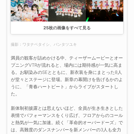
25
枚の画像をすべて見る
撮影：ワタナベタイシ、バンタツユキ
満員の観客が詰めかける中、ティーザームービーとオー
プニングVTRが流れると、場内には期待感が一気に高ま
る。お馴染みのSEとともに、新衣装を身にまとった8人
が堂々とステージに登場。新章の幕開けを告げるかのよ
うに、「青春ハートビート」からライブがスタートし
た。
新体制初披露とは思えないほど、全員が生き生きとした
表情でパフォーマンスをくり広げ、フロアからのコール
と熱気が一気に加速。続く「革命的オーバードーズ」で
は、高難度のダンスナンバーを新メンバーの3人も全力