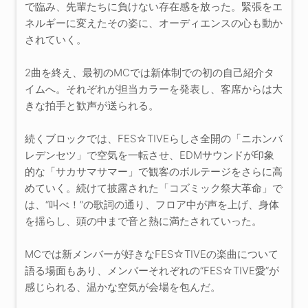
で臨み、先輩たちに負けない存在感を放った。緊張をエ
ネルギーに変えたその姿に、オーディエンスの心も動か
されていく。
2曲を終え、最初のMCでは新体制での初の自己紹介タ
イムへ。それぞれが担当カラーを発表し、客席からは大
きな拍手と歓声が送られる。
続くブロックでは、FES☆TIVEらしさ全開の「ニホンバ
レデンセツ」で空気を一転させ、EDMサウンドが印象
的な「サカサマサマー」で観客のボルテージをさらに高
めていく。続けて披露された「コズミック祭大革命」で
は、“叫べ！”の歌詞の通り、フロア中が声を上げ、身体
を揺らし、頭の中まで音と熱に満たされていった。
MCでは新メンバーが好きなFES☆TIVEの楽曲について
語る場面もあり、メンバーそれぞれの“FES☆TIVE愛”が
感じられる、温かな空気が会場を包んだ。