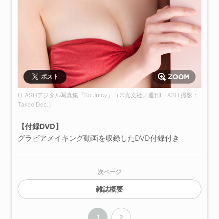
ポスト
FLASHデジタル写真集『So Juicy』（©️光文社／週刊FLASH 撮影：
Takeo Dec.）
【付録DVD】
グラビアメイキング動画を収録したDVD付録付き
次ページ
雑誌概要
1
2