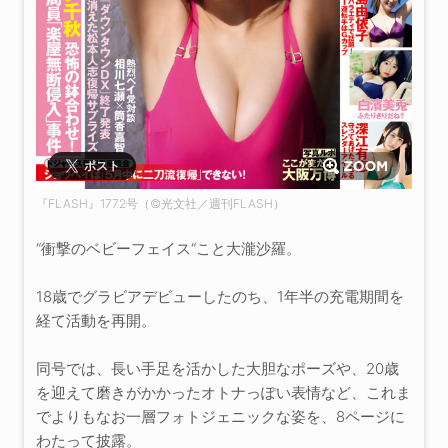
ポスト
『FLASH』1772号（©️光文社／週刊FLASH）
“衝撃のベビーフェイス“こと大瀧沙羅。
18歳でグラビアデビューしたのち、1年半の充電期間を
経て活動を再開。
同号では、長い手足を活かした大胆なポーズや、20歳
を迎えて磨きがかかったオトナっぽい表情など、これま
でよりもなお一層フォトジェニックな姿を、8ページに
わたって披露。