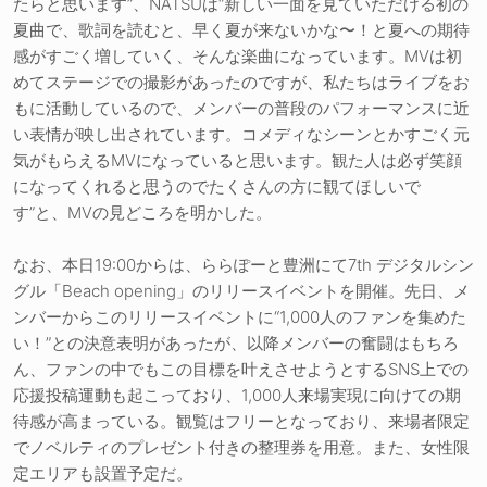
たらと思います”、NATSUは“新しい一面を見ていただける初の
夏曲で、歌詞を読むと、早く夏が来ないかな〜！と夏への期待
感がすごく増していく、そんな楽曲になっています。MVは初
めてステージでの撮影があったのですが、私たちはライブをお
もに活動しているので、メンバーの普段のパフォーマンスに近
い表情が映し出されています。コメディなシーンとかすごく元
気がもらえるMVになっていると思います。観た人は必ず笑顔
になってくれると思うのでたくさんの方に観てほしいで
す”と、MVの見どころを明かした。
なお、本日19:00からは、ららぽーと豊洲にて7th デジタルシン
グル「Beach opening」のリリースイベントを開催。先日、メ
ンバーからこのリリースイベントに“1,000人のファンを集めた
い！”との決意表明があったが、以降メンバーの奮闘はもちろ
ん、ファンの中でもこの目標を叶えさせようとするSNS上での
応援投稿運動も起こっており、1,000人来場実現に向けての期
待感が高まっている。観覧はフリーとなっており、来場者限定
でノベルティのプレゼント付きの整理券を用意。また、女性限
定エリアも設置予定だ。