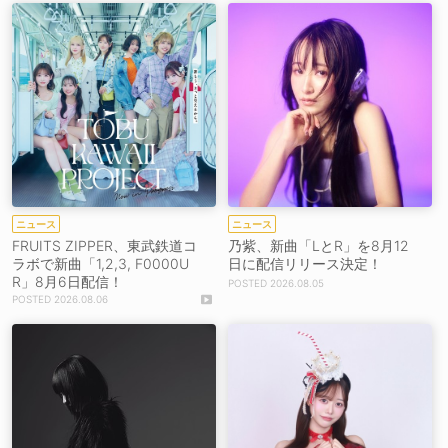
ニュース
ニュース
FRUITS ZIPPER、東武鉄道コ
乃紫、新曲「LとR」を8月12
ラボで新曲「1,2,3, F0000U
日に配信リリース決定！
R」8月6日配信！
2026.08.05
2026.08.06