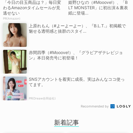
「今日の目玉商品は？」毎日変
姫野ひなの（#Mooove!）、「B
わるAmazonタイムセールが見
LT MONSTER」に初出演＆裏表
逃せない
紙に登場...
PR(Amazon)
上原れもん（#よーよーよー）、『B.L.T.』初掲載で
魅せる透明感と抜群のスタイ...
赤間四季（#Mooove!）、『グラビアザテレビジョ
ン』本日発売号に初登場！
SNSアカウントを着実に成長。実はみんなココ使っ
てます。
PR(Dreaw合同会社)
Recommended by
新着記事