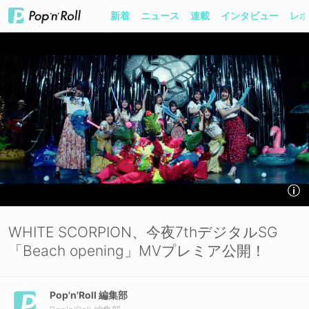
新着
ニュース
連載
インタビュー
レポ
WHITE SCORPION、今夜7thデジタルSG
「Beach opening」MVプレミア公開！
Pop'n'Roll 編集部