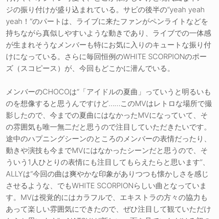
ジの振り付けが盛り込まれている。サビの後半の“yeah yeah
yeah！”のパートは、ライブに来たファンがペンライトなどを
持ちながら真似しやすいような動きであり、ライブでの一体感
が生まれそうなメンバーも特にお気に入りのキュートな振り付
けになっている。さらに毎回恒例のWHITE SCORPIONのポー
ズ（スコピース）が、今回もどこかに潜んでいる。
メンバーのCHOCOは“「アイドルの夏曲」っていうと明るいも
のを想像すると思うんですけど……このMVはレトロな場所で撮
影したので、今までの夏曲にはなかったMVになっていて、そ
の雰囲気も唯一無二だと思うので注目していただきたいです。
途中のハプニングシーンのところのメンバーの表情だったり、
動きや演技も今までMVにはなかったシーンだと思うので、そ
ういう1人ひとりの表情にも注目してもらえたらと思います”、
ALLYは“今回の曲は爽やかな印象がありつつも懐かしさを感じ
させるような、でもWHITE SCORPIONらしい曲となっていま
す。MVは視覚的にはカラフルで、エキストラの方々の協力も
あって楽しい雰囲気にできたので、ぜひ注目して観ていただけ