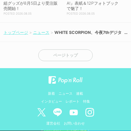
組グッズが8月5日より受注販
A!』表紙＆12Pフォトブック
売開始！
で魅了！
2026.08.05
2026.08.05
トップページ
ニュース
WHITE SCORPION、今夜7thデジタ
ルSG「Beach opening」MVプレミ
ア公開！
ページトップ
新着
ニュース
連載
インタビュー
レポート
特集
運営会社
お問い合わせ