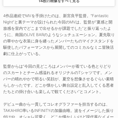
14
枚の画像をすべて見る
4作品連続でMVを手掛けたのは、新宮良平監督。“Fantastic
Night”と裏テーマが設けられた今回のMVは、監督が“夏感と開
放感を室内でどこまで出せるかが課題でした”と振り返ったよ
うに、南国のLIVE BARのようなシュチュエーション。夏先取り
の華やかな衣装に身を纏ったメンバーたちのマイクスタンドを
駆使したパフォーマンスから展開してのコミカルなミニ冒険活
劇に仕上がっている。
監督からは“今回の見どころはメンバーが着ている色とりどり
のスカートとチーム感溢れるオリジナルのTシャツです。メン
バーの晴れやかで明るい笑顔が、夏空を想像させるぐらい素晴
らしかったです。どこか懐かしい舞台設定と乱入してくる悪者
たちとの掛け合いも楽しんで観てください”とコメント。
デビュー曲から一貫してコレオグラファーを担当するのは、
TAKAHIRO率いるINFINITYの加藤由唯。波をイメージした振り
付けや、オシャレ可愛く、どこか懐かしいけど現代風なイメー