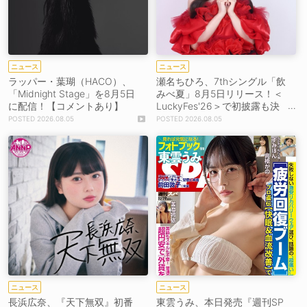
ニュース
ニュース
ラッパー・葉瑚（HACO）、
瀬名ちひろ、7thシングル「飲
「Midnight Stage」を8月5日
みべ夏」8月5日リリース！＜
に配信！【コメントあり】
LuckyFes'26＞で初披露も決
定
2026.08.05
2026.08.05
ニュース
ニュース
長浜広奈、『天下無双』初番
東雲うみ、本日発売『週刊SP