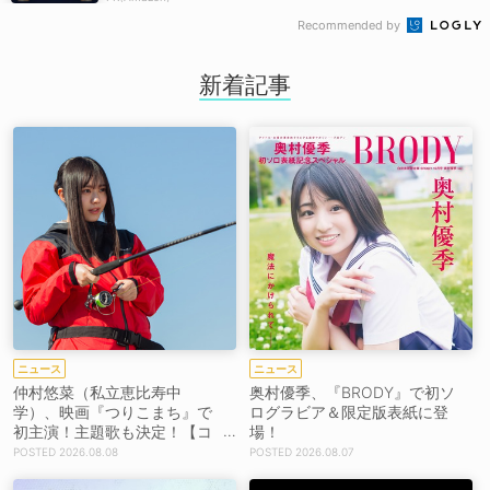
Recommended by
新着記事
ニュース
ニュース
仲村悠菜（私立恵比寿中
奥村優季、『BRODY』で初ソ
学）、映画『つりこまち』で
ログラビア＆限定版表紙に登
初主演！主題歌も決定！【コ
場！
メントあり】
2026.08.08
2026.08.07