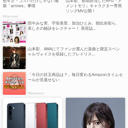
堅牢さ・コスパだけじゃない最
山本彩、歌唱担当したRPG『メ
新「arrows」事情
メントモリ』キャラクター専用
ソングMV公開！
PR(arrows)
田中みな実、宇垣美里、加治ひとみ、朝比奈彩ら、
美しさの秘訣をレクチャー！ 美容誌...
山本彩、AWAにてファンが選んだ楽曲と限定スペシ
ャルヴォイスを収録したプレイリス...
「今日の目玉商品は？」毎日変わるAmazonタイムセ
ールが見逃せない
PR(Amazon)