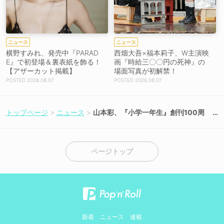
ニュース
ニュース
横野すみれ、発売中『PARAD
西畑大吾×福本莉子、W主演映
E』で初登場＆裏表紙を飾る！
画『時給三〇〇円の死神』の
【アザーカット掲載】
場面写真が初解禁！
2026.08.07
2026.08.07
トップページ
ニュース
山本彩、『小学一年生』創刊100周
年記念ソングの歌唱を担当！「多く
の方に聴いていただけると嬉しいで
す」
ページトップ
新着
ニュース
連載