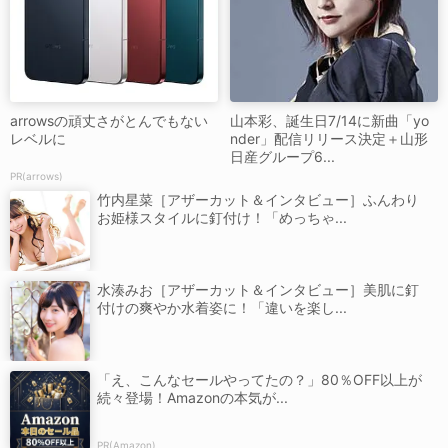
arrowsの頑丈さがとんでもない
山本彩、誕生日7/14に新曲「yo
レベルに
nder」配信リリース決定＋山形
日産グループ6...
PR(arrows)
竹内星菜［アザーカット＆インタビュー］ふんわり
お姫様スタイルに釘付け！「めっちゃ...
水湊みお［アザーカット＆インタビュー］美肌に釘
付けの爽やか水着姿に！「違いを楽し...
「え、こんなセールやってたの？」80％OFF以上が
続々登場！Amazonの本気が...
PR(Amazon)