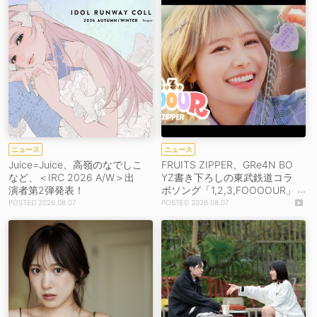
ニュース
ニュース
Juice=Juice、高嶺のなでしこ
FRUITS ZIPPER、GRe4N BO
など、＜IRC 2026 A/W＞出
YZ書き下ろしの東武鉄道コラ
演者第2弾発表！
ボソング「1,2,3,FOOOOUR」
をリリース＆MV公開！
2026.08.07
2026.08.07