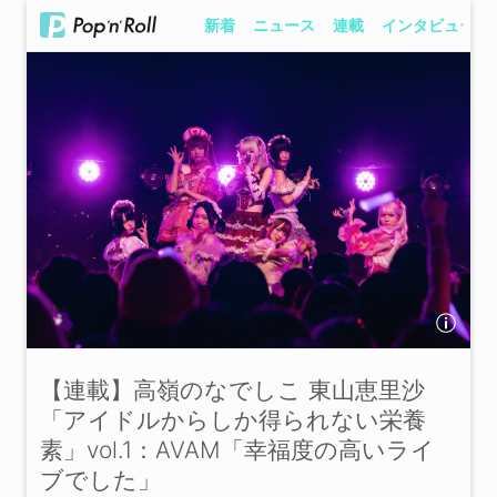
新着
ニュース
連載
インタビュー
【連載】高嶺のなでしこ 東山恵里沙
「アイドルからしか得られない栄養
素」vol.1：AVAM「幸福度の高いライ
ブでした」