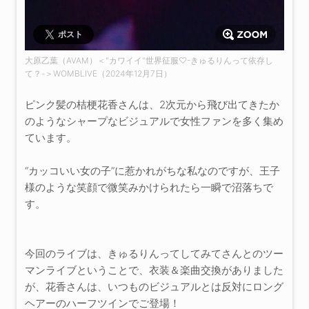
ポスト
大原乙葉（AVAM）＜"カワイイ"世界征服♡-きゅるりんって依存し
て？-＞WOMBLIVE（2024年12月7日）
ピンク髪の桔梗花香さんは、2次元から飛び出てきたか
のようなシャープなビジュアルで女性ファンを多く集め
ています。
“カッコいい女の子”に惹かれがちな私なのですが、王子
様のような笑顔で微笑みかけられたら一瞬で沼落ちで
す。
今回のライブは、きゅるりんってしてみてさんとのツー
マンライブということで、衣装＆楽曲交換がありました
が、花香さんは、いつものビジュアルとは反対にロング
ヘアーのハーフツインでご登場！