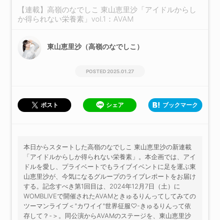
【連載】高嶺のなでしこ 東山恵里沙「アイドルからし
か得られない栄養素」vol.1：AVAM
東山恵里沙（高嶺のなでしこ）
2025.01.27
シェア
ブックマーク
ポスト
本日からスタートした高嶺のなでしこ 東山恵里沙の新連載
「アイドルからしか得られない栄養素」。本企画では、アイ
ドルを愛し、プライベートでもライブイベントに足を運ぶ東
山恵里沙が、今気になるグループのライブレポートをお届け
する。記念すべき第1回目は、2024年12月7日（土）に
WOMBLIVEで開催されたAVAMときゅるりんってしてみての
ツーマンライブ＜"カワイイ"世界征服♡-きゅるりんって依
存して？-＞。同公演からAVAMのステージを、東山恵里沙