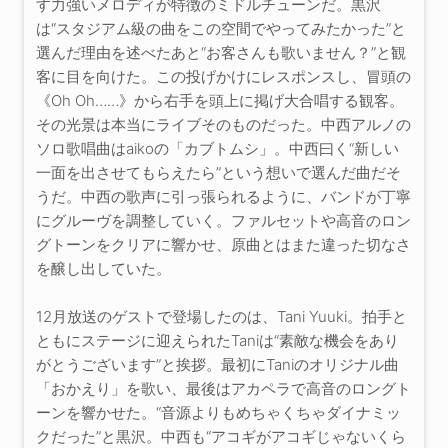
す力強いメロディが特徴のミドルチューンだ。黒沢
は“スタジアム級の曲をこの空間でやってみたかった”と
選んだ理由を述べたあと“お客さんも歌いません？”と観
客に目を向けた。この投げかけにレスポンスし、冒頭の
《Oh Oh……》から右手を頭上に掲げ大合唱する観客。
その光景は本当にライブそのものだった。中西アルノの
ソロ歌唱曲はaikoの「カブトムシ」。中西曰く“新しい
一面を出させてもらえたら”という想いで選んだ曲だそ
うだ。中西の歌声に引っ張られるように、バンドが丁寧
にグルーヴを調整していく。ファルセットや高音のロン
グトーンをクリアに響かせ、原曲とはまた違った切なさ
を醸し出していた。
12月放送のゲストで登場したのは、Tani Yuuki。拍手と
ともにステージに迎えられたTaniは“素敵な機会をあり
がとうございます”と挨拶。最初にTaniのオリジナル曲
「おかえり」を歌い、最後はアカペラで高音のロングト
ーンを響かせた。“音源よりもめちゃくちゃダイナミッ
クだった”と黒沢。中西も“アコギがアコギじゃないくら