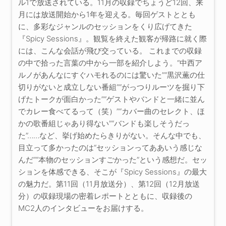
ル1で放送されている。11月の収録でちょうど12回、来
月には放送開始から1年を迎える。毎回ゲストととも
に、多彩なジャンルのセッションをくり広げてきた
『Spicy Sessions』。観覧を終えた観客が帰路に就く際
には、こんな会話が飛び交っている。 これまでの収録
の中で拾った言葉の中から一部を紹介しよう。“中西ア
ルノがあんなにすぐハモれるのには驚いた”“黒沢薫の仕
切りがないと成立しない番組”“がっつりルーツを掘り下
げたトークが面白かった”“ゲストやバンドと一緒に並ん
でカレー食べてるって（笑）”“カバー曲のセレクト、ほ
かの歌番組じゃあり得ない”“バンドも楽しそうだっ
た”……など、挙げ始めたらきりがない。そんな中でも、
目立って多かったのは“セッションってああいう感じな
んだ”“本物のセッションすごかった”という感想だ。セッ
ションを体感できる、そこが『Spicy Sessions』の最大
の魅力だ。第11回（11月放送分）、第12回（12月放送
分）の収録現場の密着レポートとともに、収録後の
MC2人のインタビューをお届けする。