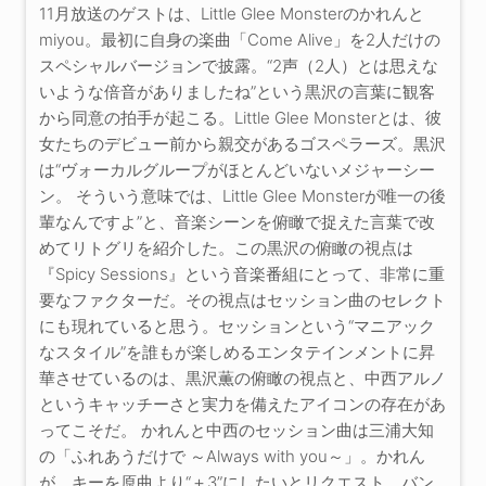
11月放送のゲストは、Little Glee Monsterのかれんと
miyou。最初に自身の楽曲「Come Alive」を2人だけの
スペシャルバージョンで披露。“2声（2人）とは思えな
いような倍音がありましたね”という黒沢の言葉に観客
から同意の拍手が起こる。Little Glee Monsterとは、彼
女たちのデビュー前から親交があるゴスペラーズ。黒沢
は“ヴォーカルグループがほとんどいないメジャーシー
ン。 そういう意味では、Little Glee Monsterが唯一の後
輩なんですよ”と、音楽シーンを俯瞰で捉えた言葉で改
めてリトグリを紹介した。この黒沢の俯瞰の視点は
『Spicy Sessions』という音楽番組にとって、非常に重
要なファクターだ。その視点はセッション曲のセレクト
にも現れていると思う。セッションという“マニアック
なスタイル”を誰もが楽しめるエンタテインメントに昇
華させているのは、黒沢薫の俯瞰の視点と、中西アルノ
というキャッチーさと実力を備えたアイコンの存在があ
ってこそだ。 かれんと中西のセッション曲は三浦大知
の「ふれあうだけで ～Always with you～」。かれん
が、キーを原曲より“＋3”にしたいとリクエスト。バン