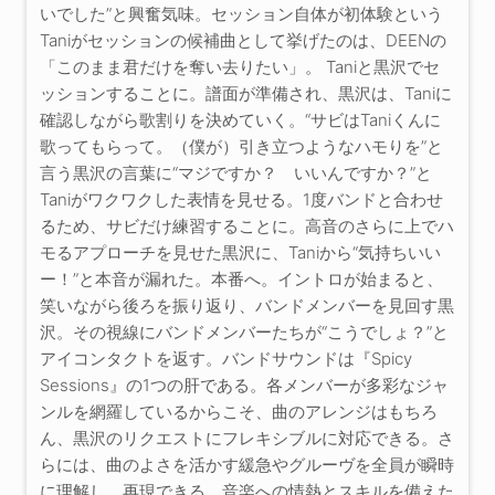
いでした”と興奮気味。セッション自体が初体験という
Taniがセッションの候補曲として挙げたのは、DEENの
「このまま君だけを奪い去りたい」。 Taniと黒沢でセ
ッションすることに。譜面が準備され、黒沢は、Taniに
確認しながら歌割りを決めていく。“サビはTaniくんに
歌ってもらって。（僕が）引き立つようなハモりを”と
言う黒沢の言葉に“マジですか？ いいんですか？”と
Taniがワクワクした表情を見せる。1度バンドと合わせ
るため、サビだけ練習することに。高音のさらに上でハ
モるアプローチを見せた黒沢に、Taniから“気持ちいい
ー！”と本音が漏れた。本番へ。イントロが始まると、
笑いながら後ろを振り返り、バンドメンバーを見回す黒
沢。その視線にバンドメンバーたちが“こうでしょ？”と
アイコンタクトを返す。バンドサウンドは『Spicy
Sessions』の1つの肝である。各メンバーが多彩なジャ
ンルを網羅しているからこそ、曲のアレンジはもちろ
ん、黒沢のリクエストにフレキシブルに対応できる。さ
らには、曲のよさを活かす緩急やグルーヴを全員が瞬時
に理解し、再現できる。音楽への情熱とスキルを備えた