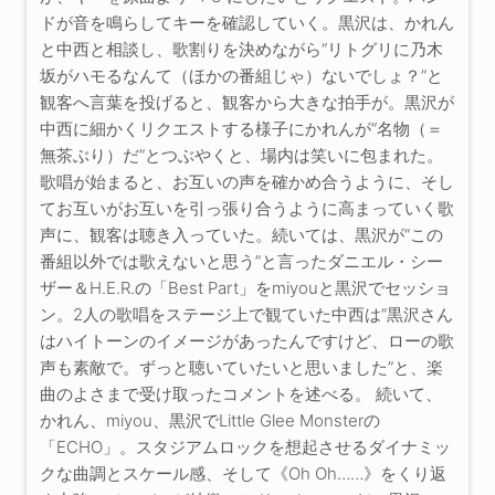
ドが音を鳴らしてキーを確認していく。黒沢は、かれん
と中西と相談し、歌割りを決めながら“リトグリに乃木
坂がハモるなんて（ほかの番組じゃ）ないでしょ？”と
観客へ言葉を投げると、観客から大きな拍手が。黒沢が
中西に細かくリクエストする様子にかれんが“名物（＝
無茶ぶり）だ”とつぶやくと、場内は笑いに包まれた。
歌唱が始まると、お互いの声を確かめ合うように、そし
てお互いがお互いを引っ張り合うように高まっていく歌
声に、観客は聴き入っていた。続いては、黒沢が“この
番組以外では歌えないと思う”と言ったダニエル・シー
ザー＆H.E.R.の「Best Part」をmiyouと黒沢でセッショ
ン。2人の歌唱をステージ上で観ていた中西は“黒沢さん
はハイトーンのイメージがあったんですけど、ローの歌
声も素敵で。ずっと聴いていたいと思いました”と、楽
曲のよさまで受け取ったコメントを述べる。 続いて、
かれん、miyou、黒沢でLittle Glee Monsterの
「ECHO」。スタジアムロックを想起させるダイナミッ
クな曲調とスケール感、そして《Oh Oh……》をくり返