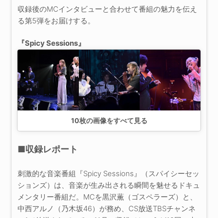
収録後のMCインタビューと合わせて番組の魅力を伝え
る第5弾をお届けする。
『Spicy Sessions』
10
枚の画像をすべて見る
■収録レポート
刺激的な音楽番組『Spicy Sessions』（スパイシーセッ
ションズ）は、音楽が生み出される瞬間を魅せるドキュ
メンタリー番組だ。MCを黒沢薫（ゴスペラーズ）と、
中西アルノ（乃木坂46）が務め、CS放送TBSチャンネ