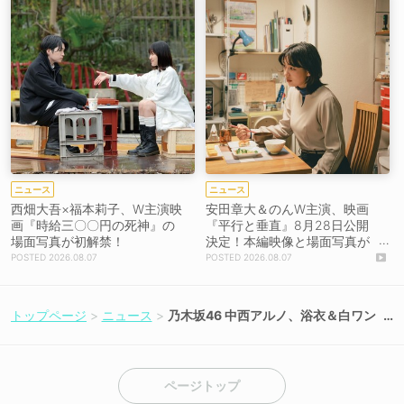
ニュース
ニュース
西畑大吾×福本莉子、W主演映
安田章大＆のんW主演、映画
画『時給三〇〇円の死神』の
『平行と垂直』8月28日公開
場面写真が初解禁！
決定！本編映像と場面写真が
初解禁！
2026.08.07
2026.08.07
トップページ
ニュース
乃木坂46 中西アルノ、浴衣＆白ワン
ピースで魅せる絶対的透明感！ 『FL
ASH』登場
ページトップ