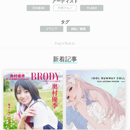
アーティスト
乃木坂46
中西アルノ
FLASH
タグ
グラビア
雑誌／書籍
Pop'n'Roll.tv
新着記事