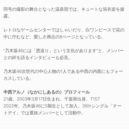
同号の撮影の舞台となった温泉宿では、キュートな浴衣姿を披
露。
レトロなゲームセンターではしゃいだり、白ワンピースで花の
中に佇むなど、愛しさ満点の8ページとなっている。
“乃木坂46には「恩送り」という文化があります”と、メンバー
との絆を語るインタビューも必見。
乃木坂46次世代の中心人物の1人である中西の内面にもフォー
カスしている。
中西アルノ（なかにしあるの）プロフィール
21歳、2003年3月17日生まれ、千葉県出身、T157
2022年、乃木坂46に5期生として加入。36thシングル「チー
トデイ」では選抜メンバーとして活動中。