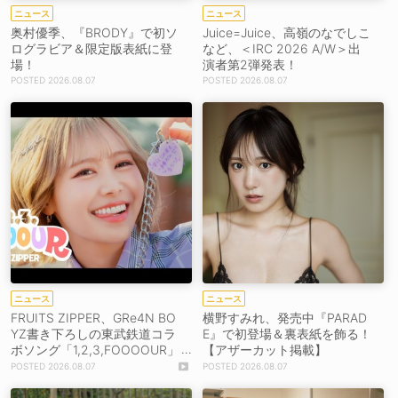
ニュース
ニュース
奥村優季、『BRODY』で初ソ
Juice=Juice、高嶺のなでしこ
ログラビア＆限定版表紙に登
など、＜IRC 2026 A/W＞出
場！
演者第2弾発表！
2026.08.07
2026.08.07
ニュース
ニュース
FRUITS ZIPPER、GRe4N BO
横野すみれ、発売中『PARAD
YZ書き下ろしの東武鉄道コラ
E』で初登場＆裏表紙を飾る！
ボソング「1,2,3,FOOOOUR」
【アザーカット掲載】
をリリース＆MV公開！
2026.08.07
2026.08.07