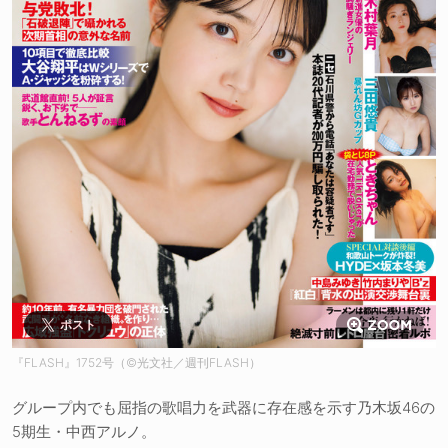
ポスト
『FLASH』1752号（©️光文社／週刊FLASH）
グループ内でも屈指の歌唱力を武器に存在感を示す乃木坂46の
5期生・中西アルノ。