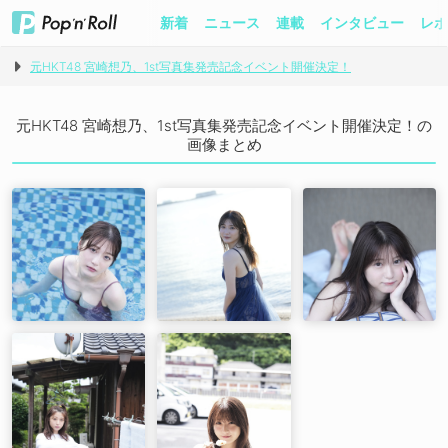
新着
ニュース
連載
インタビュー
レポ
元HKT48 宮崎想乃、1st写真集発売記念イベント開催決定！
元HKT48 宮崎想乃、1st写真集発売記念イベント開催決定！の
画像まとめ