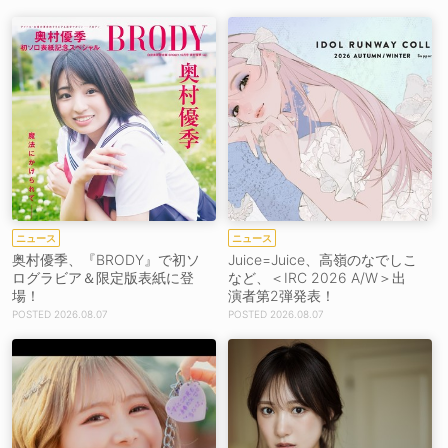
ニュース
ニュース
奥村優季、『BRODY』で初ソ
Juice=Juice、高嶺のなでしこ
ログラビア＆限定版表紙に登
など、＜IRC 2026 A/W＞出
場！
演者第2弾発表！
2026.08.07
2026.08.07