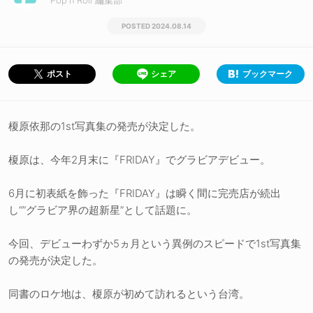
Pop'n'Roll 編集部
2024.08.14
シェア
ブックマーク
ポスト
榎原依那の1st写真集の発売が決定した。
榎原は、今年2月末に『FRIDAY』でグラビアデビュー。
6月に初表紙を飾った『FRIDAY』は瞬く間に完売店が続出
し“”グラビア界の超新星”として話題に。
今回、デビューわずか5ヵ月という異例のスピードで1st写真集
の発売が決定した。
同書のロケ地は、榎原が初めて訪れるという台湾。