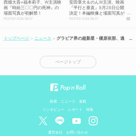
西畑大吾×福本莉子、W主演映
安田章大＆のんW主演、映画
画『時給三〇〇円の死神』の
『平行と垂直』8月28日公開
場面写真が初解禁！
決定！本編映像と場面写真が
初解禁！
2026.08.07
2026.08.07
トップページ
ニュース
グラビア界の超新星・榎原依那、過
去最大露出に挑戦！ デビュー5ヵ月で
1st写真集発売決定【コメントあり】
ページトップ
新着
ニュース
連載
インタビュー
レポート
特集
運営会社
お問い合わせ