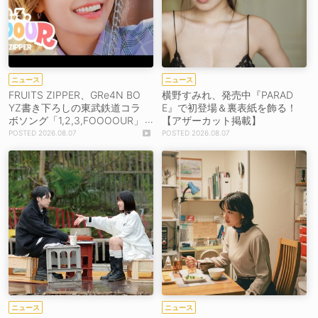
ニュース
ニュース
FRUITS ZIPPER、GRe4N BO
横野すみれ、発売中『PARAD
YZ書き下ろしの東武鉄道コラ
E』で初登場＆裏表紙を飾る！
ボソング「1,2,3,FOOOOUR」
【アザーカット掲載】
をリリース＆MV公開！
2026.08.07
2026.08.07
ニュース
ニュース