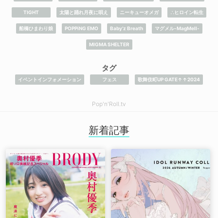
TIGHT
太陽と踊れ月夜に唄え
ニーキューオメガ
∴ヒロイン転生
船橋ひまわり娘
POPPiNG EMO
Baby’z Breath
マグメル-MagMell-
MIGMA SHELTER
タグ
イベントインフォメーション
フェス
歌舞伎町UP GATE↑↑2024
Pop'n'Roll.tv
新着記事