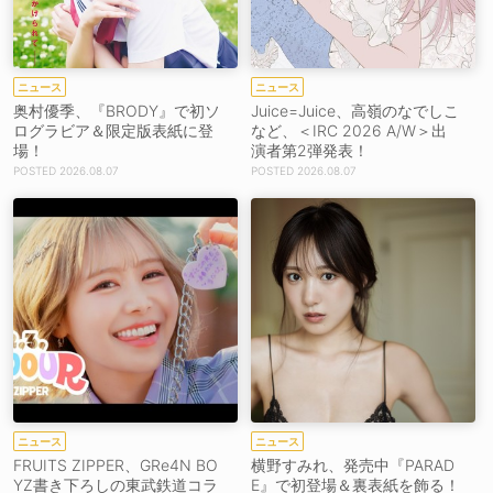
ニュース
ニュース
奥村優季、『BRODY』で初ソ
Juice=Juice、高嶺のなでしこ
ログラビア＆限定版表紙に登
など、＜IRC 2026 A/W＞出
場！
演者第2弾発表！
2026.08.07
2026.08.07
ニュース
ニュース
FRUITS ZIPPER、GRe4N BO
横野すみれ、発売中『PARAD
YZ書き下ろしの東武鉄道コラ
E』で初登場＆裏表紙を飾る！