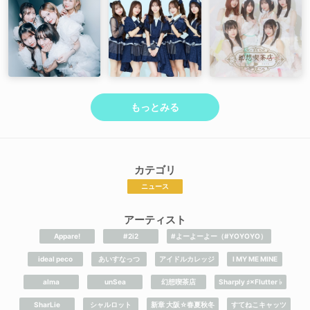
もっとみる
カテゴリ
ニュース
アーティスト
Appare!
#2i2
#よーよーよー（#YOYOYO）
ideal peco
あいすなっつ
アイドルカレッジ
I MY ME MINE
alma
unSea
幻想喫茶店
Sharply ♯×Flutter ♭
SharLie
シャルロット
新章 大阪☆春夏秋冬
すてねこキャッツ