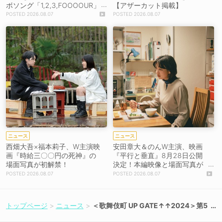
ボソング「1,2,3,FOOOOUR」
【アザーカット掲載】
をリリース＆MV公開！
2026.08.07
2026.08.07
ニュース
ニュース
西畑大吾×福本莉子、W主演映
安田章大＆のんW主演、映画
画『時給三〇〇円の死神』の
『平行と垂直』8月28日公開
場面写真が初解禁！
決定！本編映像と場面写真が
初解禁！
2026.08.07
2026.08.07
トップページ
ニュース
＜歌舞伎町 UP GATE↑↑2024＞第5
弾に、Appare!、#2i2、#よーよーよ