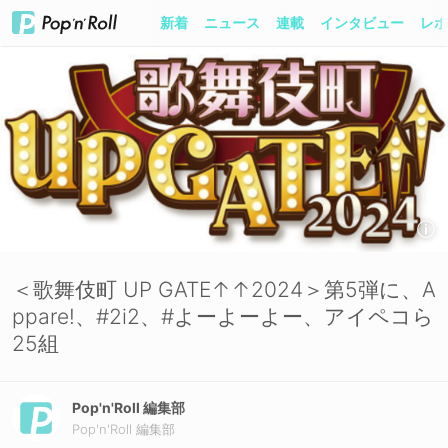
新着
ニュース
連載
インタビュー
レポ
＜歌舞伎町 UP GATE↑↑2024＞第5弾に、A
ppare!、#2i2、#よーよーよー、アイペコら
25組
Pop'n'Roll 編集部
Pop'n'Roll 編集部