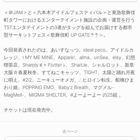
＜＠JAM＞と＜六本木アイドルフェスティバル＞と東急歌舞伎
町タワーにおけるエンターテイメント施設の企画・運営を行う
TSTエンタテイメントの3者がタッグを組んでお届けする都市
型サーキットフェス＜歌舞伎町 UP GATE↑↑＞。
今回発表されたのは、あいすなっつ、ideal peco、アイドルカ
レッジ、I MY ME MINE、Appare!、alma、unSea、elsy、幻想
喫茶店、Sharply ♯ × Flutter ♭、.SharLie、シャルロット、新章
大阪☆春夏秋冬、すてねこキャッツ、TIGHT、太陽と踊れ月夜
に唄え、#2i2、ニーキューオメガ、∴ヒロイン転生、船橋ひま
わり娘、POPPiNG EMO、Baby’z Breath、マグメル-
MagMell-、MIGMA SHELTER、#よーよーよー の25組 。
チケットは現在発売中。
次ページ