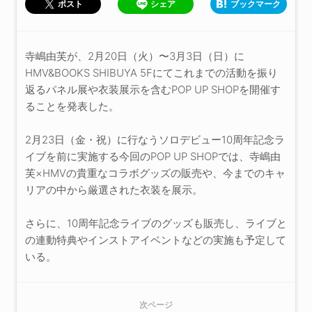
シェア
ブックマーク
ポスト
寺嶋由芙が、2月20日（火）〜3月3日（日）に
HMV&BOOKS SHIBUYA 5Fにてこれまでの活動を振り
返るパネル展や衣装展示を含むPOP UP SHOPを開催す
ることを発表した。
2月23日（金・祝）に行なうソロデビュー10周年記念ラ
イブを前に実施する今回のPOP UP SHOPでは、寺嶋由
芙×HMVの貴重なコラボグッズの販売や、今までのキャ
リアの中から厳選された衣装を展示。
さらに、10周年記念ライブのグッズも販売し、ライブと
の連動特典やインストアイベントなどの実施も予定して
いる。
次ページ