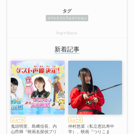
タグ
イベントインフォメーション
Pop'n'Roll.tv
新着記事
ニュース
ニュース
鬼頭明里、島﨑信長、内
仲村悠菜（私立恵比寿中
山昂輝『映画名探偵プリ
学）、映画『つりこま