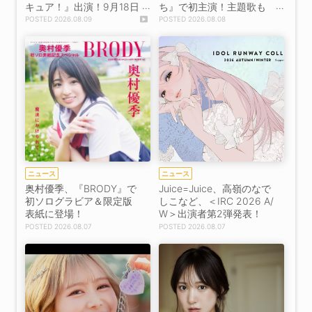
キュア！』出演！9月18日
ち』で初主演！主題歌も
公開【コメントあり】
決定！【コメントあり】
2026.08.09
2026.08.08
ニュース
ニュース
奥村優季、『BRODY』で
Juice=Juice、高嶺のなで
初ソログラビア＆限定版
しこなど、＜IRC 2026 A/
表紙に登場！
W＞出演者第2弾発表！
2026.08.07
2026.08.07