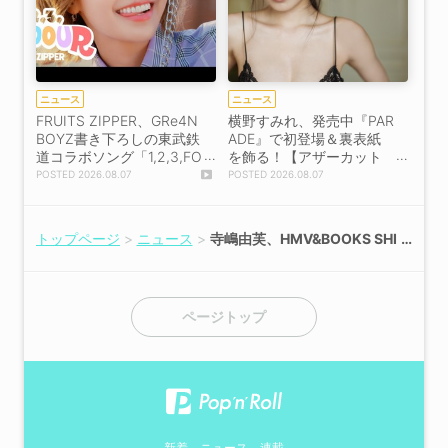
ニュース
ニュース
FRUITS ZIPPER、GRe4N
横野すみれ、発売中『PAR
BOYZ書き下ろしの東武鉄
ADE』で初登場＆裏表紙
道コラボソング「1,2,3,FO
を飾る！【アザーカット
OOOUR」をリリース＆M
掲載】
2026.08.07
2026.08.07
V公開！
トップページ
ニュース
寺嶋由芙、HMV&BOOKS SHI
BUYAにてPOP UP SHOP開催
決定！
ページトップ
新着
ニュース
連載