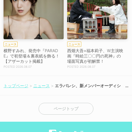
ニュース
ニュース
横野すみれ、発売中『PARAD
西畑大吾×福本莉子、W主演映
E』で初登場＆裏表紙を飾る！
画『時給三〇〇円の死神』の
【アザーカット掲載】
場面写真が初解禁！
2026.08.07
2026.08.07
トップページ
ニュース
エラバレシ、新メンバーオーディシ
ョン開催！【もえのあずきコメント
あり】
ページトップ