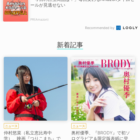
ールが見逃せない
PR(Amazon)
Recommended by
新着記事
ニュース
ニュース
仲村悠菜（私立恵比寿中
奥村優季、『BRODY』で初ソ
学）、映画『つりこまち』で
ログラビア＆限定版表紙に登