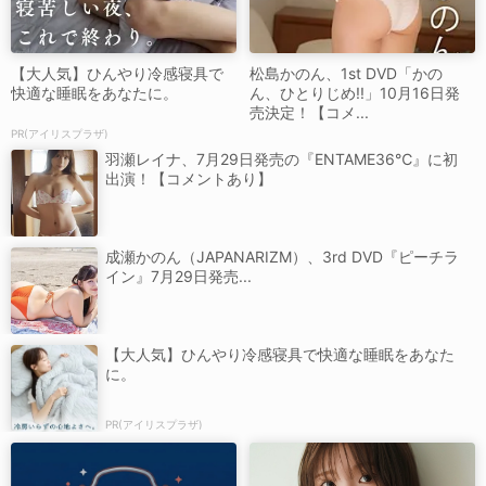
【大人気】ひんやり冷感寝具で
松島かのん、1st DVD「かの
快適な睡眠をあなたに。
ん、ひとりじめ!!」10月16日発
売決定！【コメ...
PR(アイリスプラザ)
羽瀬レイナ、7月29日発売の『ENTAME36℃』に初
出演！【コメントあり】
成瀬かのん（JAPANARIZM）、3rd DVD『ピーチラ
イン』7月29日発売...
【大人気】ひんやり冷感寝具で快適な睡眠をあなた
に。
PR(アイリスプラザ)