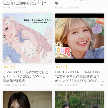
初主演！主題歌も決定！【コ
場！
メントあり】
2026.08.08
2026.08.07
ニュース
ニュース
Juice=Juice、高嶺のなでしこ
FRUITS ZIPPER、GRe4N BO
など、＜IRC 2026 A/W＞出
YZ書き下ろしの東武鉄道コラ
演者第2弾発表！
ボソング「1,2,3,FOOOOUR」
をリリース＆MV公開！
2026.08.07
2026.08.07