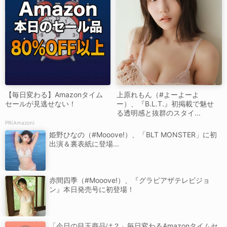
【毎日変わる】Amazonタイム
上原れもん（#よーよーよ
セールが見逃せない！
ー）、『B.L.T.』初掲載で魅せ
る透明感と抜群のスタイ...
PR(Amazon)
姫野ひなの（#Mooove!）、「BLT MONSTER」に初
出演＆裏表紙に登場...
赤間四季（#Mooove!）、『グラビアザテレビジョ
ン』本日発売号に初登場！
「今日の目玉商品は？」毎日変わるAmazonタイムセ