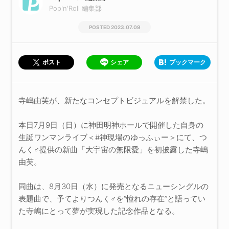
Pop'n'Roll 編集部
2023.07.09
シェア
ブックマーク
ポスト
寺嶋由芙が、新たなコンセプトビジュアルを解禁した。
本日7月9日（日）に神田明神ホールで開催した自身の
生誕ワンマンライブ＜#神現場のゆっふぃー＞にて、つ
んく♂提供の新曲「大宇宙の無限愛」を初披露した寺嶋
由芙。
同曲は、8月30日（水）に発売となるニューシングルの
表題曲で、予てよりつんく♂を“憧れの存在”と語ってい
た寺嶋にとって夢が実現した記念作品となる。