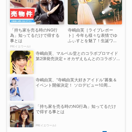
「持ち家を売る時のNG行
寺嶋由芙［ライブレポー
為」知ってるだけで得する
ト］今年も様々な表情でゆ
事とは
ふぃすとを魅了！生誕ワン
マンで夏女...
PR(イエウール)
寺嶋由芙、マルベル堂とのコラボプロマイド
第2弾発売決定＋オカザえもんとのコラボソ...
寺嶋由芙、“寺嶋由芙大好きアイドル”募集＆
イベント開催決定！ ソロデビュー10周...
「持ち家を売る時のNG行為」知ってるだけ
で得する事とは
PR(イエウール)