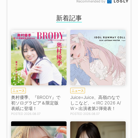
Recommended by
新着記事
ニュース
ニュース
奥村優季、『BRODY』で
Juice=Juice、高嶺のなで
初ソログラビア＆限定版
しこなど、＜IRC 2026 A/
表紙に登場！
W＞出演者第2弾発表！
2026.08.07
2026.08.07