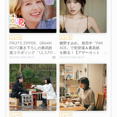
ニュース
ニュース
FRUITS ZIPPER、GRe4N
横野すみれ、発売中『PAR
BOYZ書き下ろしの東武鉄
ADE』で初登場＆裏表紙
道コラボソング「1,2,3,FO
を飾る！【アザーカット
OOOUR」をリリース＆M
掲載】
2026.08.07
2026.08.07
V公開！
ニュース
ニュース