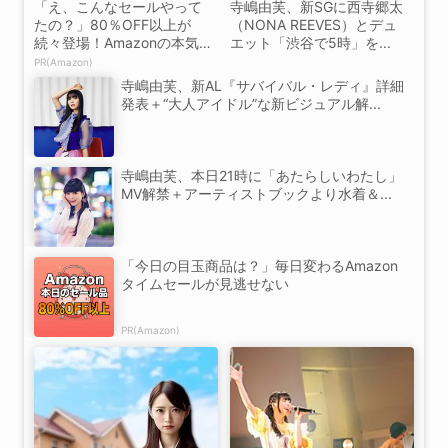
「え、こんなセールやって
寺嶋由芙、新SGに西寺郷太
たの？」80％OFF以上が
（NONA REEVES）とデュ
続々登場！Amazonの本気
エット「渋谷で5時」を...
が...
PR(Amazon)
寺嶋由芙、新AL『サバイバル・レディ』詳細
発表＋“大人アイドル”な新ビジュアル解...
寺嶋由芙、本日21時に「あたらしいわたし」
MV解禁＋アーティストブックより水着＆...
「今日の目玉商品は？」毎日変わるAmazon
タイムセールが見逃せない
PR(Amazon)