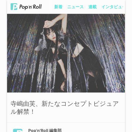
新着
ニュース
連載
インタビュー
寺嶋由芙、新たなコンセプトビジュア
ル解禁！
Pop'n'Roll 編集部