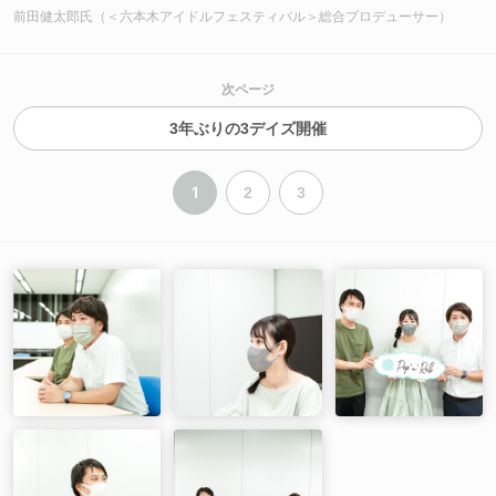
前田健太郎氏（＜六本木アイドルフェスティバル＞総合プロデューサー）
次ページ
3年ぶりの3デイズ開催
1
2
3