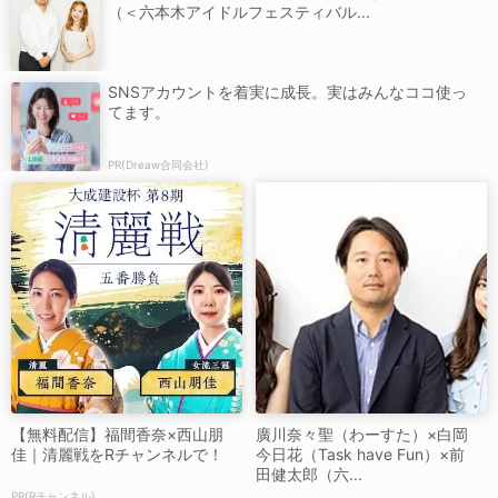
（＜六本木アイドルフェスティバル...
SNSアカウントを着実に成長。実はみんなココ使っ
てます。
PR(Dreaw合同会社)
【無料配信】福間香奈×西山朋
廣川奈々聖（わーすた）×白岡
佳｜清麗戦をRチャンネルで！
今日花（Task have Fun）×前
田健太郎（六...
PR(Rチャンネル)