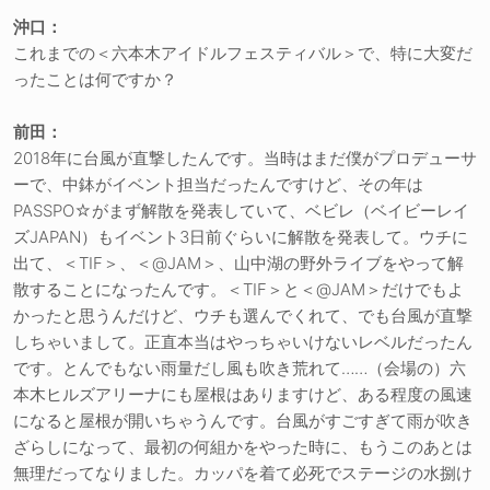
沖口：
これまでの＜六本木アイドルフェスティバル＞で、特に大変だ
ったことは何ですか？
前田：
2018年に台風が直撃したんです。当時はまだ僕がプロデューサ
ーで、中鉢がイベント担当だったんですけど、その年は
PASSPO☆がまず解散を発表していて、ベビレ（ベイビーレイ
ズJAPAN）もイベント3日前ぐらいに解散を発表して。ウチに
出て、＜TIF＞、＜@JAM＞、山中湖の野外ライブをやって解
散することになったんです。＜TIF＞と＜@JAM＞だけでもよ
かったと思うんだけど、ウチも選んでくれて、でも台風が直撃
しちゃいまして。正直本当はやっちゃいけないレベルだったん
です。とんでもない雨量だし風も吹き荒れて……（会場の）六
本木ヒルズアリーナにも屋根はありますけど、ある程度の風速
になると屋根が開いちゃうんです。台風がすごすぎて雨が吹き
ざらしになって、最初の何組かをやった時に、もうこのあとは
無理だってなりました。カッパを着て必死でステージの水捌け