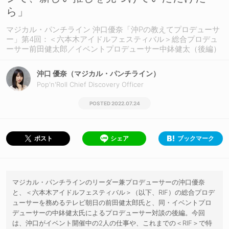
ら」
マジカル・パンチライン 沖口優奈「沖Pの教えてプロデューサ
ー」第4回：＜六本木アイドルフェスティバル＞総合プロデュ
ーサー前田健太郎／イベントプロデューサー中鉢健太（後編）
沖口 優奈（マジカル・パンチライン）
Pop'n'Roll Chief Discovery Officer
2022.07.24
シェア
ブックマーク
ポスト
マジカル・パンチラインのリーダー兼プロデューサーの沖口優奈
と、＜六本木アイドルフェスティバル＞（以下、RIF）の総合プロデ
ューサーを務めるテレビ朝日の前田健太郎氏と、同・イベントプロ
デューサーの中鉢健太氏によるプロデューサー対談の後編。今回
は、沖口がイベント開催中の2人の仕事や、これまでの＜RIF＞で特