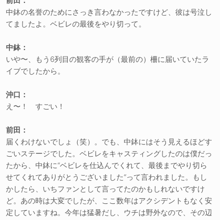
前田：
中鉢の名誉のためにさっき言わなかったですけど、彼は号泣し
てましたよ。ベビレの最後をやり切って。
中鉢：
いや〜、もう6列目の観客の手が（最前の）柵に届いていたラ
イブでしたから。
沖口：
え〜！ すごい！
前田：
届くわけないでしょ（笑）。でも、中鉢にはそう見えるほどす
ごいステージでした。ベビレをキャスティングしたのは僕だっ
たから、中鉢に“ベビレを仕込んでくれて、最後までやり切ら
せてくれてありがとうございました“って言われました。もし
かしたら、いちファンとして言ってたのかもしれないですけ
ど。あの時は大変でしたが、ここ数年はアクシデントもなく安
定していますね。今年は猛暑だし、ウチは野外なので、その辺