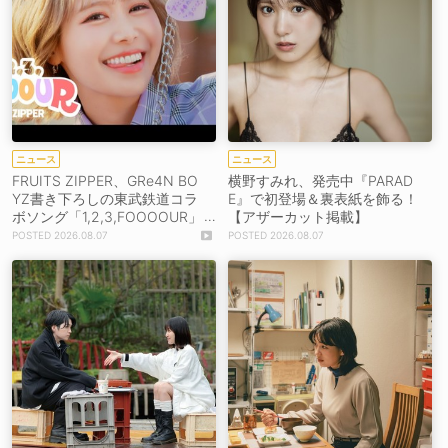
ニュース
ニュース
FRUITS ZIPPER、GRe4N BO
横野すみれ、発売中『PARAD
YZ書き下ろしの東武鉄道コラ
E』で初登場＆裏表紙を飾る！
ボソング「1,2,3,FOOOOUR」
【アザーカット掲載】
をリリース＆MV公開！
2026.08.07
2026.08.07