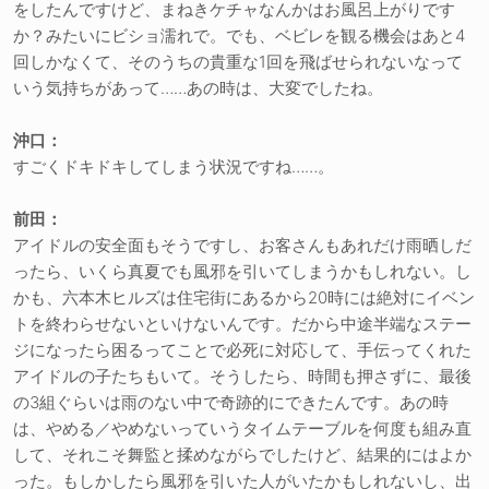
をしたんですけど、まねきケチャなんかはお風呂上がりです
か？みたいにビショ濡れで。でも、ベビレを観る機会はあと4
回しかなくて、そのうちの貴重な1回を飛ばせられないなって
いう気持ちがあって……あの時は、大変でしたね。
沖口：
すごくドキドキしてしまう状況ですね……。
前田：
アイドルの安全面もそうですし、お客さんもあれだけ雨晒しだ
ったら、いくら真夏でも風邪を引いてしまうかもしれない。し
かも、六本木ヒルズは住宅街にあるから20時には絶対にイベン
トを終わらせないといけないんです。だから中途半端なステー
ジになったら困るってことで必死に対応して、手伝ってくれた
アイドルの子たちもいて。そうしたら、時間も押さずに、最後
の3組ぐらいは雨のない中で奇跡的にできたんです。あの時
は、やめる／やめないっていうタイムテーブルを何度も組み直
して、それこそ舞監と揉めながらでしたけど、結果的にはよか
った。もしかしたら風邪を引いた人がいたかもしれないし、出