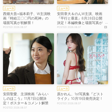
ニュース
ニュース
西畑大吾×福本莉子、W主演映
安田章大＆のんW主演、映画
画『時給三〇〇円の死神』の
『平行と垂直』8月28日公開
場面写真が初解禁！
決定！本編映像と場面写真が
初解禁！
2026.08.07
2026.08.07
ニュース
ニュース
安田聖愛、主演映画『みらい
原かれん、1st写真集『どスト
しのほこう』11月7日公開決
ライク』10月19日発売決定！
定！ポスター＆コメント解禁
2026.08.07
2026.08.07