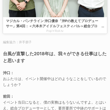
マジカル・パンチライン 沖口優奈「沖Pの教えてプロデュー
サー」第4回：＜六本木アイドルフェスティバル＞総合プロ
デューサー前田健太郎／イベントプロデューサー中鉢健太
Pop'n'Roll.tv
（前編）「メンバーも運営もファンも全力でステージに向か
っているので、こちらも本気で最大限のイベントを作りた
編集協力：井手朋子
い」
台風が直撃した2018年は、我々ができる仕事はした
と思います
沖口：
おふたりは、イベント開催中はどのようなことをしているので
しょうか？
前田：
イベント当日になると、僕の実務はもうないんですよ。とはい
え、総合プロデューサーとして、要所要所で中鉢のサポートは