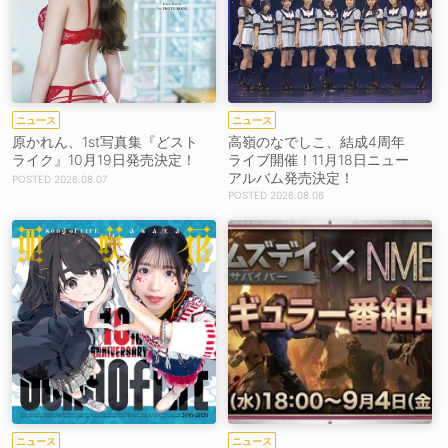
ニュース
ニュース
原かれん、1st写真集『どスト
高嶺のなでしこ、結成4周年
ライク』10月19日発売決定！
ライブ開催！11月18日ニュー
アルバム発売決定！
2026.08.07
2026.08.06
ニュース
ニュース