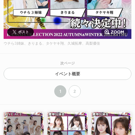
ポスト
ウチら3姉妹、きりまる、タケヤキ翔、久城拓摩、高梨優佳
次ページ
イベント概要
1
2