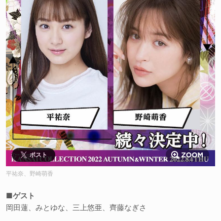
ポスト
平祐奈、野崎萌香
■ゲスト
岡田蓮、みとゆな、三上悠亜、齊藤なぎさ