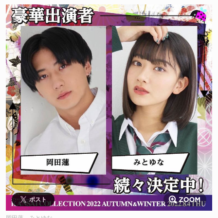
ポスト
岡田蓮、みとゆな