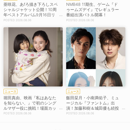
亜咲花、あfろ描き下ろしスペ
NMB48 11期生、ゲーム『ド
シャルジャケット公開！10周
ゥームズデイ』でレギュラー
年ベストアルバム9月16日リ
番組出演バトル開幕！
リース！
2026.08.06
2026.08.06
ニュース
ニュース
堀田真由、映画『私はあなた
飯田栞月・小南満佑子、ミュ
を知らない、』で初のシング
ージカル『ファントム』出
ルマザー役に挑戦！場面カッ
演！加藤和樹＆城田優も続投
トを解禁！【コメントあり】
【コメントあり】
2026.08.06
2026.08.06