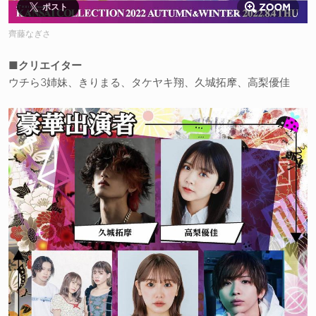
ポスト
齊藤なぎさ
■クリエイター
ウチら3姉妹、きりまる、タケヤキ翔、久城拓摩、高梨優佳