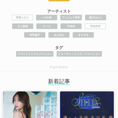
アーティスト
齊藤なぎさ
＝LOVE
アンジェラ芽衣
黒木ひかり
三上悠亜
さくら
​平祐奈
野崎萌香
村田倫子
みとゆな
きりまる
タグ
イベントインフォメーション
ビューティ／メイク／ファッション
Pop'n'Roll.tv
新着記事