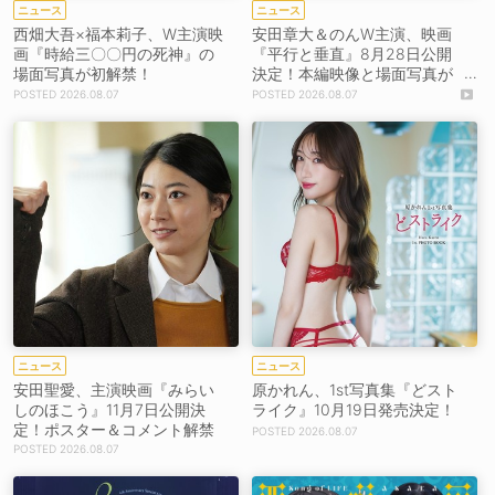
ニュース
ニュース
西畑大吾×福本莉子、W主演映
安田章大＆のんW主演、映画
画『時給三〇〇円の死神』の
『平行と垂直』8月28日公開
場面写真が初解禁！
決定！本編映像と場面写真が
初解禁！
2026.08.07
2026.08.07
ニュース
ニュース
安田聖愛、主演映画『みらい
原かれん、1st写真集『どスト
しのほこう』11月7日公開決
ライク』10月19日発売決定！
定！ポスター＆コメント解禁
2026.08.07
2026.08.07