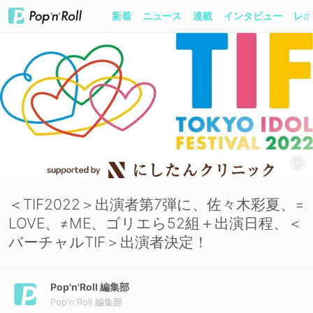
新着
ニュース
連載
インタビュー
レポ
＜TIF2022＞出演者第7弾に、佐々木彩夏、=
LOVE、≠ME、ゴリエら52組＋出演日程、＜
バーチャルTIF＞出演者決定！
Pop'n'Roll 編集部
Pop'n'Roll 編集部