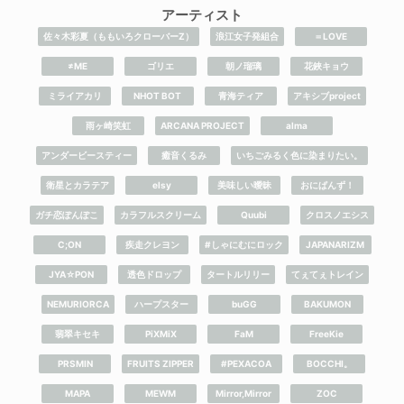
アーティスト
佐々木彩夏（ももいろクローバーZ）
浪江女子発組合
＝LOVE
≠ME
ゴリエ
朝ノ瑠璃
花鋏キョウ
ミライアカリ
NHOT BOT
青海ティア
アキシブproject
雨ヶ崎笑虹
ARCANA PROJECT
alma
アンダービースティー
癒音くるみ
いちごみるく色に染まりたい。
衛星とカラテア
elsy
美味しい曖昧
おにぱんず！
ガチ恋ぽんぽこ
カラフルスクリーム
Quubi
クロスノエシス
C;ON
疾走クレヨン
#しゃにむにロック
JAPANARIZM
JYA☆PON
透色ドロップ
タートルリリー
てぇてぇトレイン
NEMURIORCA
ハープスター
buGG
BAKUMON
翡翠キセキ
PiXMiX
FaM
FreeKie
PRSMIN
FRUITS ZIPPER
#PEXACOA
BOCCHI。
MAPA
MEWM
Mirror,Mirror
ZOC