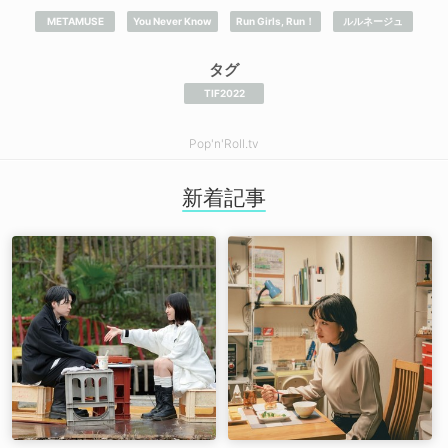
METAMUSE
You Never Know
Run Girls, Run！
ルルネージュ
タグ
TIF2022
Pop'n'Roll.tv
新着記事