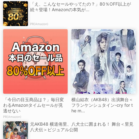
「え、こんなセールやってたの？」80％OFF以上が
続々登場！Amazonの本気が...
PR(Amazon)
「今日の目玉商品は？」毎日変
横山結衣（AKB48）出演舞台＜
わるAmazonタイムセールが見
フランケンシュタイン-cry for t
逃せない
he m...
PR(Amazon)
元AKB48 横道侑里、八犬士に囲まれる！ 舞台＜里見
八犬伝＞ビジュアル公開