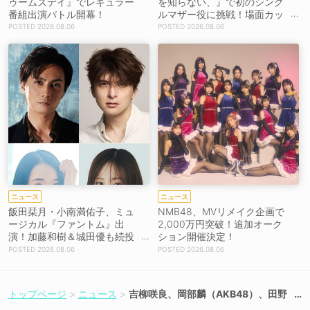
ゥームズデイ』でレギュラー
を知らない、』で初のシング
番組出演バトル開幕！
ルマザー役に挑戦！場面カッ
トを解禁！【コメントあり】
2026.08.06
2026.08.06
ニュース
ニュース
飯田栞月・小南満佑子、ミュ
NMB48、MVリメイク企画で
ージカル『ファントム』出
2,000万円突破！追加オーク
演！加藤和樹＆城田優も続投
ション開催決定！
【コメントあり】
2026.08.06
2026.08.06
トップページ
ニュース
吉柳咲良、岡部麟（AKB48）、田野
優花ら出演、ブロードウェイミュー