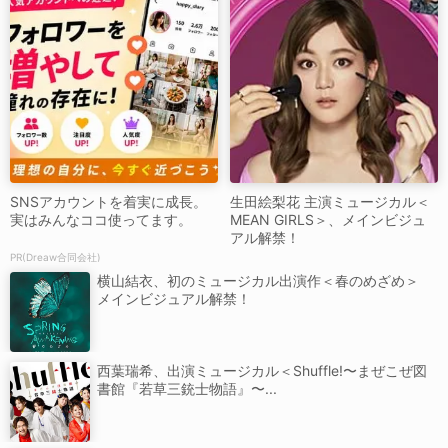
SNSアカウントを着実に成長。
生田絵梨花 主演ミュージカル＜
実はみんなココ使ってます。
MEAN GIRLS＞、メインビジュ
アル解禁！
PR(Dreaw合同会社)
横山結衣、初のミュージカル出演作＜春のめざめ＞
メインビジュアル解禁！
西葉瑞希、出演ミュージカル＜Shuffle!〜まぜこぜ図
書館『若草三銃士物語』〜...