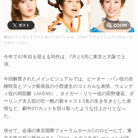
ポスト
青山メインランドファンタジースペシャル ブロードウェイミュージカル＜ピ
ーター・パン＞
今年で42年目を迎える同作は、7月と8月に東京と大阪で上
演。
今回解禁されたメインビジュアルでは、ピーター・パン役の吉
柳咲良とフック船長役の小西遼生のコミカルな表情、ウェンデ
ィ役の岡部麟（AKB48）、タイガー・リリー役の田野優花、ダ
ーリング夫人役の壮一帆の新キャスト3名の生き生きとした表
情など、劇中の1カットを切り取ったような仕上がりとなっ
た。
併せて、会場の東京国際フォーラムホールCのロビーにて、東
京大学の折り紙サークル「Orist」とのコラボレーションが決