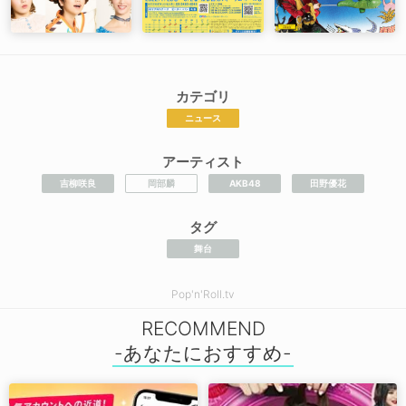
カテゴリ
ニュース
アーティスト
吉柳咲良
岡部麟
AKB48
田野優花
タグ
舞台
Pop'n'Roll.tv
RECOMMEND