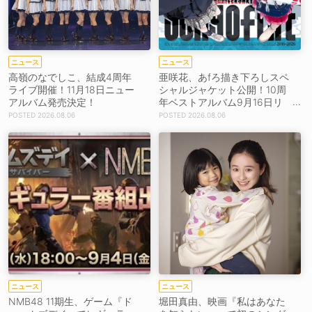
ニュース
ニュース
高嶺のなでしこ、結成4周年
亜咲花、あfろ描き下ろしスペ
ライブ開催！11月18日ニュー
シャルジャケット公開！10周
アルバム発売決定！
年ベストアルバム9月16日リ
リース！
2026.08.06
2026.08.06
ニュース
ニュース
NMB48 11期生、ゲーム『ド
堀田真由、映画『私はあなた