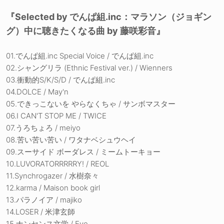
『Selected by でんぱ組.inc：マラソン（ジョギン
グ）中に聴きたくなる曲 by 藤咲彩音』
01.でんぱ組.inc Special Voice / でんぱ組.inc
02.シャングリラ (Ethnic Festival ver.) / Wienners
03.衝動的S/K/S/D / でんぱ組.inc
04.DOLCE / May'n
05.できっこないを やらなくちゃ / サンボマスター
06.I CAN'T STOP ME / TWICE
07.うろちょろ / meiyo
08.苦い苦い苦い / ワタナベシュウヘイ
09.スーサイド ボーダレス / ミームトーキョー
10.LUVORATORRRRRY! / REOL
11.Synchrogazer / 水樹奈々
12.karma / Maison book girl
13.パラノイア / majiko
14.LOSER / 米津玄師
15.ナンセンス文学 / Eve