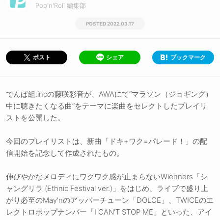
Pop'n'Roll 編集部
2022.03.17
シェア
ブックマーク
ポスト
でんぱ組.incの藤咲彩音が、AWAにて“マラソン（ジョギング）
中に聴きたくなる曲”をテーマに楽曲をセレクトしたプレイリ
ストを公開した。
今回のプレイリストは、新曲「ドキ+ワク=パレード！」の配
信開始を記念して作成されたもの。
伸びやかなメロディにワクワク感が止まらないWienners「シ
ャングリラ (Ethnic Festival ver.)」をはじめ、ライブで盛り上
がり必至のMay'nのアッパーチューン「DOLCE」、TWICEのエ
レクトロポップナンバー「I CAN'T STOP ME」といった、アイ