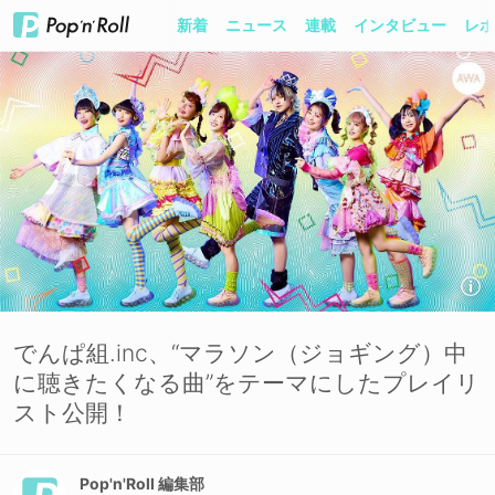
新着
ニュース
連載
インタビュー
レポ
でんぱ組.inc、“マラソン（ジョギング）中
に聴きたくなる曲”をテーマにしたプレイリ
スト公開！
Pop'n'Roll 編集部