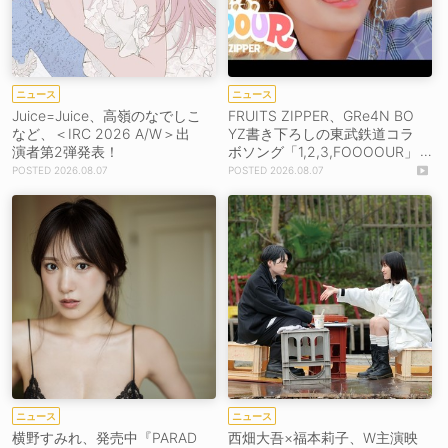
ニュース
ニュース
Juice=Juice、高嶺のなでしこ
FRUITS ZIPPER、GRe4N BO
など、＜IRC 2026 A/W＞出
YZ書き下ろしの東武鉄道コラ
演者第2弾発表！
ボソング「1,2,3,FOOOOUR」
をリリース＆MV公開！
2026.08.07
2026.08.07
ニュース
ニュース
横野すみれ、発売中『PARAD
西畑大吾×福本莉子、W主演映