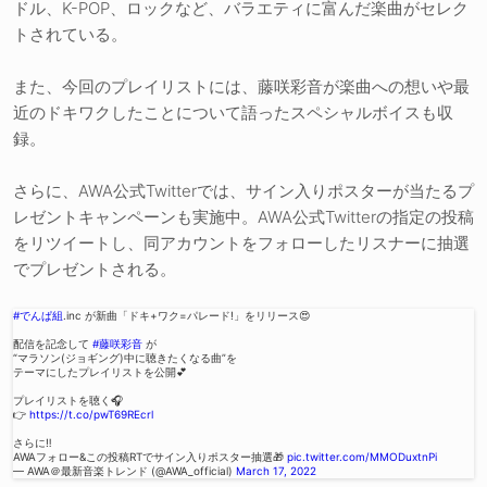
ドル、K-POP、ロックなど、バラエティに富んだ楽曲がセレク
トされている。
また、今回のプレイリストには、藤咲彩音が楽曲への想いや最
近のドキワクしたことについて語ったスペシャルボイスも収
録。
さらに、AWA公式Twitterでは、サイン入りポスターが当たるプ
レゼントキャンペーンも実施中。AWA公式Twitterの指定の投稿
をリツイートし、同アカウントをフォローしたリスナーに抽選
でプレゼントされる。
#でんぱ組
.inc が新曲「ドキ+ワク=パレード!」をリリース😍
配信を記念して
#藤咲彩音
が
“マラソン(ジョギング)中に聴きたくなる曲”を
テーマにしたプレイリストを公開💕
プレイリストを聴く🎧
👉
https://t.co/pwT69REcrl
さらに‼️
AWAフォロー&この投稿RTでサイン入りポスター抽選🎁
pic.twitter.com/MMODuxtnPi
— AWA＠最新音楽トレンド (@AWA_official)
March 17, 2022