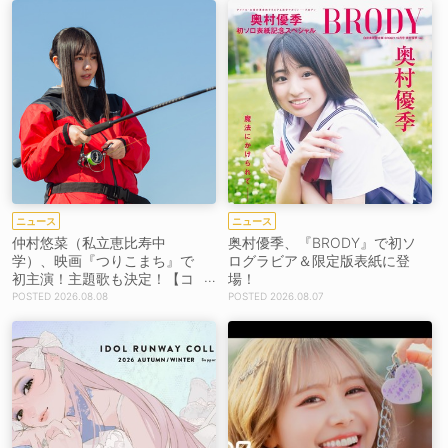
ニュース
ニュース
仲村悠菜（私立恵比寿中
奥村優季、『BRODY』で初ソ
学）、映画『つりこまち』で
ログラビア＆限定版表紙に登
初主演！主題歌も決定！【コ
場！
メントあり】
2026.08.08
2026.08.07