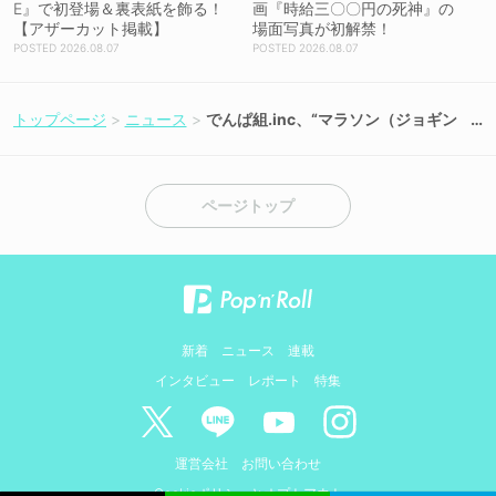
E』で初登場＆裏表紙を飾る！
画『時給三〇〇円の死神』の
【アザーカット掲載】
場面写真が初解禁！
2026.08.07
2026.08.07
トップページ
ニュース
でんぱ組.inc、“マラソン（ジョギン
グ）中に聴きたくなる曲”をテーマに
したプレイリスト公開！
ページトップ
新着
ニュース
連載
インタビュー
レポート
特集
運営会社
お問い合わせ
Cookieポリシーとオプトアウト