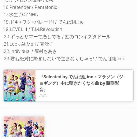
16.Pretender / Pentatonix
17.水生 / CYNHN
18.ドキ+ワク=パレード! / でんぱ組.inc
19.LEVEL 4 / T.M.Revolution
20.ずっとサマーで恋してる / 虹のコンキスタドール
21.Look At Me!! / 杏沙子
22.Individual / 眉村ちあき
23.君も絶対に降参しないで進まなくちゃっ! / でんぱ組.inc
『Selected by でんぱ組.inc：マラソン（ジ
ョギング）中に聴きたくなる曲 by 藤咲彩
音』
AWA