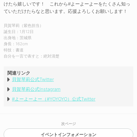
けたら嬉しいです！ これから#よーよーよーをたくさん知っ
ていただけたらなと思います。応援よろしくお願いします！
貝賀琴莉（紫色担当）
誕生日：1月12日
出身地：茨城県
身長：162cm
特技：書道
自分を一言で表すと：絶対清楚
関連リンク
貝賀琴莉公式Twitter
貝賀琴莉公式Instagram
#よーよーよー（#YOYOYO）公式Twitter
次ページ
イベントインフォメーション