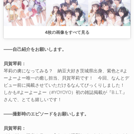
4
枚の画像をすべて見る
――自己紹介をお願いします。
貝賀琴莉：
琴莉の虜になってみる？ 納豆大好き茨城県出身、紫色と#よ
ーよーよー唯一の癒し担当、貝賀琴莉です！ 今回、なんとデ
ビュー前に掲載させていただけるなんてびっくりしました！
しかも#よーよーよー（#YOYOYO）初の雑誌掲載が『B.L.T.』
さんで、とても嬉しいです！
――撮影時のエピソードをお願いします。
貝賀琴莉：