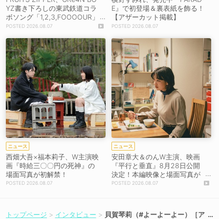
YZ書き下ろしの東武鉄道コラ
E』で初登場＆裏表紙を飾る！
ボソング「1,2,3,FOOOOUR」
【アザーカット掲載】
をリリース＆MV公開！
2026.08.07
2026.08.07
ニュース
ニュース
西畑大吾×福本莉子、W主演映
安田章大＆のんW主演、映画
画『時給三〇〇円の死神』の
『平行と垂直』8月28日公開
場面写真が初解禁！
決定！本編映像と場面写真が
初解禁！
2026.08.07
2026.08.07
トップページ
インタビュー
貝賀琴莉（#よーよーよー）［ア