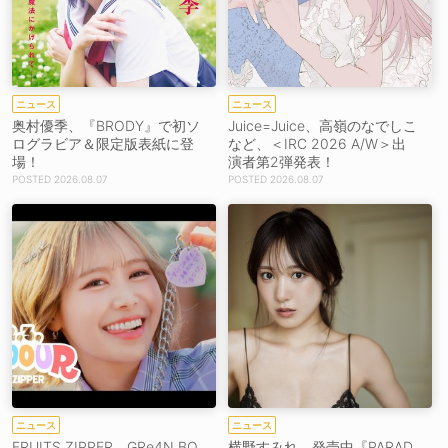
ニュース
ニュース
奥村優季、『BRODY』で初ソ
Juice=Juice、高嶺のなでしこ
ログラビア＆限定版表紙に登
など、＜IRC 2026 A/W＞出
場！
演者第2弾発表！
2026.08.07
2026.08.07
ニュース
ニュース
FRUITS ZIPPER、GRe4N BO
横野すみれ、発売中『PARAD