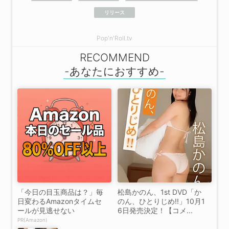
リリース
Pop'n'Roll.tv
RECOMMEND
「今日の目玉商品は？」毎
松島かのん、1st DVD「か
日変わるAmazonタイムセ
のん、ひとりじめ!!」10月1
ールが見逃せない
6日発売決定！【コメ...
PR(Amazon)