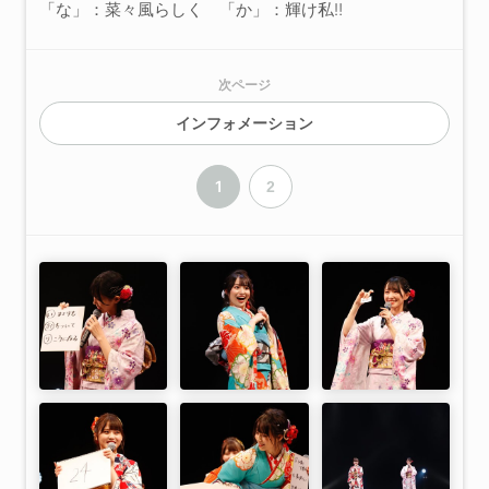
「な」：菜々風らしく 「か」：輝け私‼
次ページ
インフォメーション
1
2