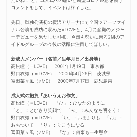
たいね！”と、成人式への想いと新型コロナ終息を願う
コメントをして、イベントは終了した。
先日、単独公演初の横浜アリーナにて全国ツアーファイ
ナル公演を成功に収めた=LOVEと、4月に念願のメジャ
ーデビューを果たした≠ME。今最も勢いに乗る2組のア
イドルグループの今後の活躍に注目してほしい。
新成人メンバー（名前／生年月日／出身地）
髙松瞳（＝LOVE） 2001年1月19日 東京都
野口衣織（＝LOVE） 2000年4月26日 茨城県
冨田菜々風（≠ME） 2000年7月17日 鹿児島県
成人式の抱負「あいうえお作文」
髙松瞳（＝LOVE） 「ひ」：ひなたのように
「と」：とびきり笑顔で 「み」：みんなを明るく！
野口衣織（＝LOVE） 「い」：いまよりも 「お」：
おちついて 「り」：りこうになる
冨田菜々風（≠ME） 「な」：何事も一生懸命