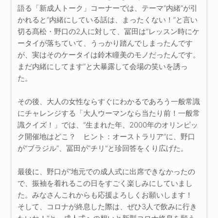
語る「新成人トーク」コーナーでは、テーマ“内緒”が引
かれると“内緒にしている話は、まったくない！”と言い
切る髙松・野口の2人に対して、冨田は“レッスン時にケ
ータイが落ちていて、うっかり踏んでしまったんです
が、実はそのケータイは鈴木瞳美のモノだったんです。
まだ内緒にしてます”と大暴露して会場の笑いを誘っ
た。
その後、大人の女性ならすぐにわかるであろう一般常識
にチャレンジする「大人ウーマンなら当たり前！一般常
識クイズ！」では、“生まれた年、2000年のオリンピッ
ク開催地はどこ？ ヒント：オーストラリア”に、野口
が“ブラジル”、冨田が“チリ”と珍回答をくり広げた。
最後に、野口が“地元での成人式に出席できなかったの
で、振袖を着れるこの日をすごく楽しみにしていまし
た。みなさんこれからも応援よろしくお願いします！
そして、コロナが終息した際は、ぜひ3人で飲みに行き