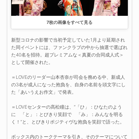
7
枚の画像をすべて見る
新型コロナの影響で当初予定していた1月より延期され
た同イベントには、ファンクラブの中から抽選で選ばれ
た40名を招待。超プレミアムな＜真夏の合同成人式＞
として開催された。
＝LOVEのリーダー山本杏奈が司会を務める中、新成人
の3名が成人になった抱負を、自身の名前を頭文字にし
た「あいうえお作文」で発表。
＝LOVEセンターの髙松瞳は、“「ひ」：ひなたのよう
に 「と」：とびきり笑顔で 「み」：みんなを明る
く！”と、とびきりポジティヴな抱負を笑顔で語った。
ボックス内のトークテーマを引き、そのテーマについて