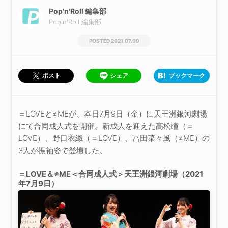
Pop'n'Roll 編集部
Pop'n'Roll 編集部
2021.07.09
シェア
ブックマーク
ポスト
＝LOVEと≠MEが、本日7月9日（金）に天王洲銀河劇場
にて合同成人式を開催。新成人を迎えた髙松瞳（＝
LOVE）、野口衣織（＝LOVE）、冨田菜々風（≠ME）の
3人が振袖姿で登壇した。
＝LOVE＆≠ME＜合同成人式＞天王洲銀河劇場（2021
年7月9日）