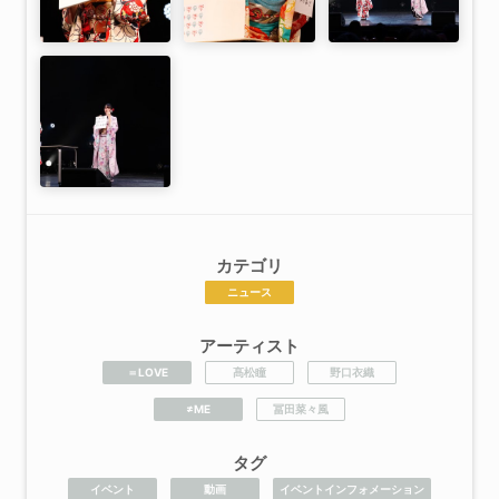
カテゴリ
ニュース
アーティスト
＝LOVE
髙松瞳
野口衣織
≠ME
冨田菜々風
タグ
イベント
動画
イベントインフォメーション