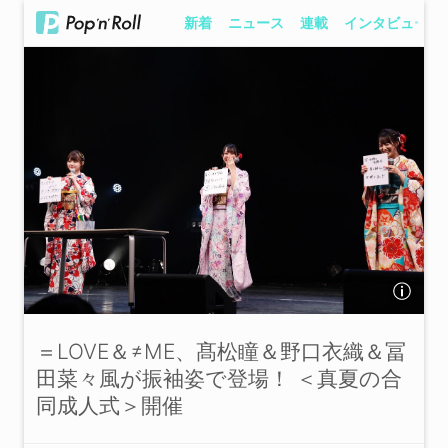
新着
ニュース
連載
インタビュー
＝LOVE＆≠ME、髙松瞳＆野口衣織＆冨
田菜々風が振袖姿で登場！ ＜真夏の合
同成人式＞開催