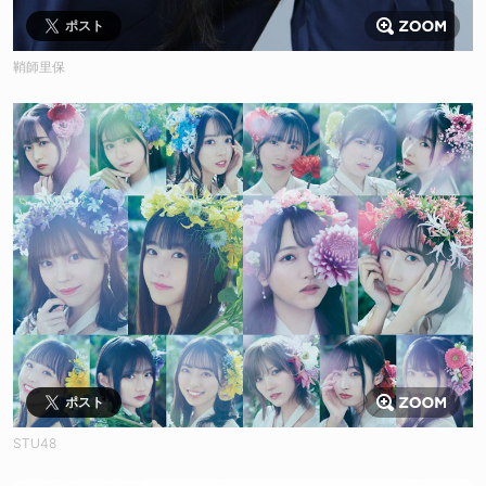
ポスト
鞘師里保
ポスト
STU48