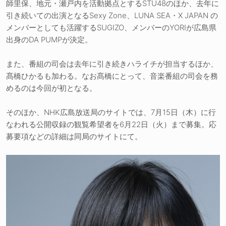
師里保、地元・瀬戸内を活動拠点とするSTU48のほか、去年に
引き続いての出演となるSexy Zone、LUNA SEA・X JAPAN の
メンバーとしても活躍するSUGIZO、メンバーのYORIが広島県
出身のDA PUMPが決定。
また、番組の司会は去年に引き続きハライチが担当するほか、
髙橋ひかるも加わる。なお髙橋にとって、音楽番組の司会を務
めるのは今回が初となる。
そのほか、NHK広島放送局のサイトでは、7月15日（木）に行
なわれる公開収録の観覧希望者を6月22日（火）まで募集。応
募要項などの詳細は同局のサイトにて。