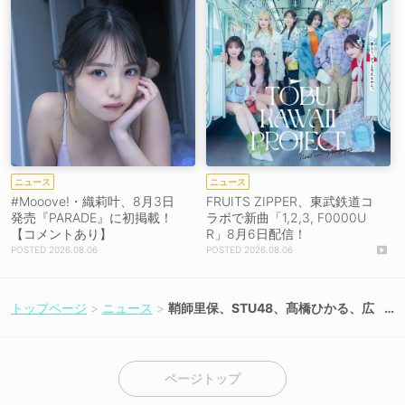
ニュース
ニュース
#Mooove!・織莉叶、8月3日
FRUITS ZIPPER、東武鉄道コ
発売『PARADE』に初掲載！
ラボで新曲「1,2,3, F0000U
【コメントあり】
R」8月6日配信！
2026.08.06
2026.08.06
トップページ
ニュース
鞘師里保、STU48、髙橋ひかる、広
島から“平和への想い”を歌で届ける
『れいわのへいわソング 2021』出演
決定！「音楽のパワーを広島の地か
ら、みなさんのもとへお届けしたい
ページトップ
と思います！」