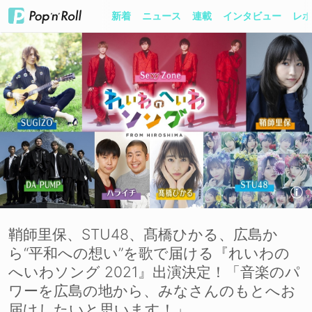
新着
ニュース
連載
インタビュー
レポ
鞘師里保、STU48、髙橋ひかる、広島か
ら“平和への想い”を歌で届ける『れいわの
へいわソング 2021』出演決定！「音楽のパ
ワーを広島の地から、みなさんのもとへお
届けしたいと思います！」