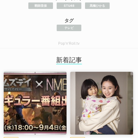
鞘師里保
STU48
髙橋ひかる
タグ
テレビ
Pop'n'Roll.tv
新着記事