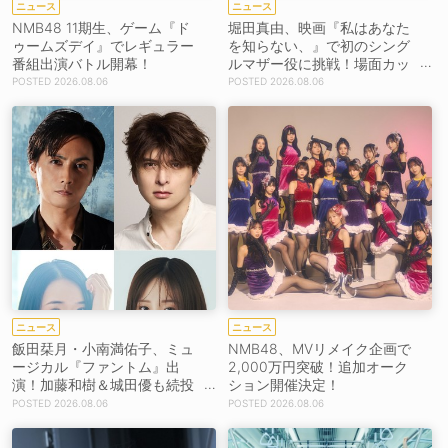
ニュース
ニュース
NMB48 11期生、ゲーム『ド
堀田真由、映画『私はあなた
ゥームズデイ』でレギュラー
を知らない、』で初のシング
番組出演バトル開幕！
ルマザー役に挑戦！場面カッ
トを解禁！【コメントあり】
2026.08.06
2026.08.06
ニュース
ニュース
飯田栞月・小南満佑子、ミュ
NMB48、MVリメイク企画で
ージカル『ファントム』出
2,000万円突破！追加オーク
演！加藤和樹＆城田優も続投
ション開催決定！
【コメントあり】
2026.08.06
2026.08.06