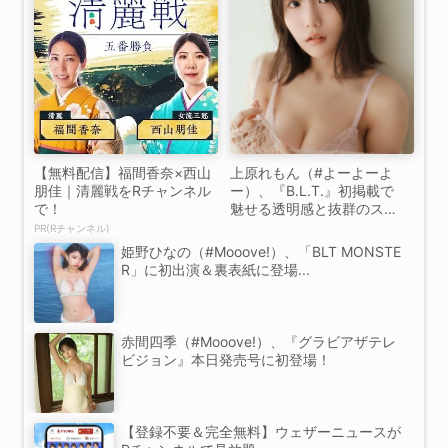
【無料配信】福間香奈×西山
上原れもん（#よーよーよ
朋佳｜清麗戦をRチャンネル
ー）、『B.L.T.』初掲載で
で！
魅せる透明感と抜群のスタ
イ...
PR(Rチャンネル)
姫野ひなの（#Mooove!）、「BLT MONSTE
R」に初出演＆裏表紙に登場...
赤間四季（#Mooove!）、『グラビアザテレ
ビジョン』本日発売号に初登場！
【登録不要＆完全無料】ウェザーニュースが