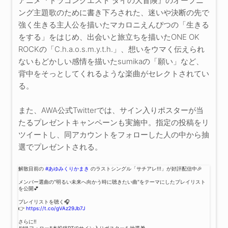
アニメ『ドラゴンクエスト ダイの大冒険』のオープニ
ング主題歌のために書き下ろされた、迷いや決断の先で
強く生きる主人公を描いたマカロニえんぴつの「生きる
をする」をはじめ、出会いと旅立ちを描いたONE OK
ROCKの「C.h.a.o.s.m.y.t.h.」、想いをウマく伝えられ
ないもどかしい感情を描いたsumikaの「願い」など、
背中をそっとしてくれるような楽曲がセレクトされてい
る。
また、AWA公式Twitterでは、サイン入りポスターが当
たるプレゼントキャンペーンも実施中。指定の投稿をリ
ツイートし、同アカウントをフォローした人の中から抽
選でプレゼントされる。
解散目前の
#あゆみくりかまき
のラストシングル「サチアレ!!!」が好評配信中🎉
メンバー選曲の"明るい未来へ向かう時に聴きたい曲"をテーマにしたプレイリスト
を公開💕
プレイリストを聴く🎧
👉
https://t.co/gVAz29Jb7J
さらに‼