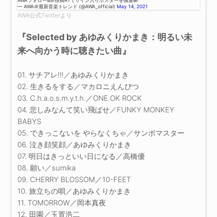
AWAフォロー&本投稿RTでサイン入りポスターを抽選🎁
— AWA＠最新音楽トレンド (@AWA_official)
May 14, 2021
AWA公式Twitterより
『Selected by あゆみくりかまき：明るい未
来へ向かう時に聴きたい曲』
01. サチアレ!!!／あゆみくりかまき
02. 生きるをする／マカロニえんぴつ
03. C.h.a.o.s.m.y.t.h.／ONE OK ROCK
04. 悲しみなんて笑い飛ばせ／FUNKY MONKEY
BABYS
05. できっこないを やらなくちゃ／サンボマスター
06. 泣き顔笑顔／あゆみくりかまき
07. 明日はきっといい日になる／高橋優
08. 願い／sumika
09. CHERRY BLOSSOM／10-FEET
10. 旅立ちの唄／あゆみくりかまき
11. TOMORROW／岡本真夜
12. 田園／玉置浩二