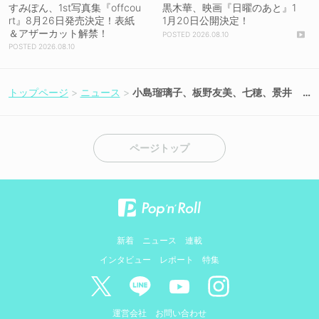
すみぽん、1st写真集『offcou
黒木華、映画『日曜のあと』1
rt』8月26日発売決定！表紙
1月20日公開決定！
＆アザーカット解禁！
2026.08.10
2026.08.10
トップページ
ニュース
小島瑠璃子、板野友美、七穂、景井
ひな出演120秒ショートドラマ『48
日後に結婚します。』、本日より日
中同時配信スタート！
ページトップ
新着
ニュース
連載
インタビュー
レポート
特集
運営会社
お問い合わせ