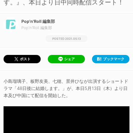
す。』、本日より日中同時配信スタート！
Pop'n'Roll 編集部
Pop'n'Roll 編集部
2021.05.13
シェア
ブックマーク
ポスト
小島瑠璃子、板野友美、七穂、景井ひなが出演するショートド
ラマ「48日後に結婚します。」が、本日5月13日（木）より日
本及び中国にて配信を開始した。