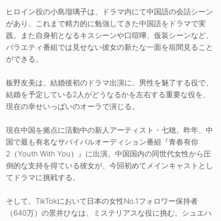
ヒロイン役の小島瑠璃子は、ドラマ内にて中国語の会話シーン
があり、これまで精力的に勉強してきた中国語をドラマで実
践。また自身初となるキスシーンや口喧嘩、仮装シーンなど、
バラエティ番組では見せない彼女の新たな一面を垣間見ること
ができる。
板野友美は、結婚後初のドラマ出演に。男性を魅了する役で、
結婚を予定している2人がどうなるかを左右する重要な役を、
現在の幸せいっぱいのオーラで演じる。
現在中国を拠点に活動中の新人アーティスト・七穂。昨年、中
国で最も有名なサバイバルオーディション番組『青春有你
2（Youth With You）』に出演。中国国内の同世代女性から圧
倒的な支持を得ている彼女が、今回初めてメインキャストとし
てドラマに挑戦する。
そして、TikTokにおいて日本の女性No.1フォロワー保持者
（640万）の景井ひなは、ミステリアスな役に挑む。シュエハ