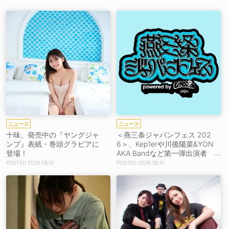
ニュース
ニュース
十味、発売中の『ヤングジャ
＜燕三条ジャパンフェス 202
ンプ』表紙・巻頭グラビアに
6＞、Kep1erや川後陽菜&YON
登場！
AKA Bandなど第一弾出演者
発表！
2026.08.10
2026.08.10