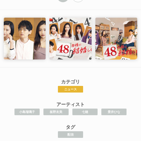
カテゴリ
ニュース
アーティスト
小島瑠璃子
板野友美
七穂
景井ひな
タグ
配信