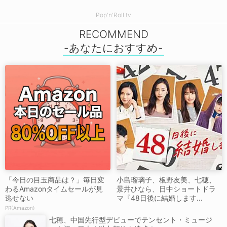
Pop'n'Roll.tv
RECOMMEND
「今日の目玉商品は？」毎日変
小島瑠璃子、板野友美、七穂、
わるAmazonタイムセールが見
景井ひなら、日中ショートドラ
逃せない
マ『48日後に結婚します...
PR(Amazon)
七穂、中国先行型デビューでテンセント・ミュージ