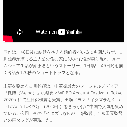
同作は、48日後に結婚を控える婚約者がいるにも関わらず、古
川雄輝が演じる主人公の住む家に3人の女性が突如現れ、ルー
ムシェア生活が始まるというストーリー。1日1話、49日間を描
く各話が120秒のショートドラマとなる。
主演を務める古川雄輝は、中華圏最大のソーシャルメディア
『微博（Weibo）』の祭典＜WEIBO Account Festival in Tokyo
2020＞にて注目俳優賞を受賞。出演ドラマ『イタズラなKiss
～Love in TOKYO』（2013年）をきっかけに中国で人気を集め
ている。今回、その『イタズラなKiss』を監督した永田琴監督
との再タッグが実現した。