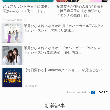
SNSアカウントを着実に成長。
板野友美が“結婚の裏側”を語る
実はみんなココ使ってます。
＋篠田麻里子の夫が初顔出し！
『ダンナの昼顔』第3...
PR(Dreaw合同会社)
景井ひな＆鈴木ゆうか出演『カバーガールTVネクス
ト』シーズン2、7/26より放送...
景井ひな＆鈴木ゆうか、『カバーガールTVネクス
ト』シーズン2放送決定！ 番組内コ...
【毎日変わる】Amazonタイムセールが見逃せない！
PR(Amazon)
Recommended by
新着記事