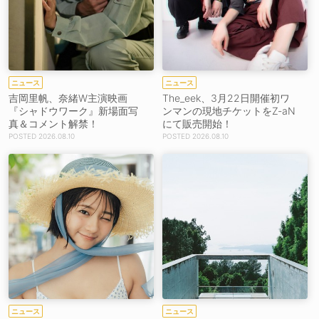
ニュース
ニュース
吉岡里帆、奈緒W主演映画
The_eek、3月22日開催初ワ
『シャドウワーク』新場面写
ンマンの現地チケットをZ-aN
真＆コメント解禁！
にて販売開始！
2026.08.10
2026.08.10
ニュース
ニュース