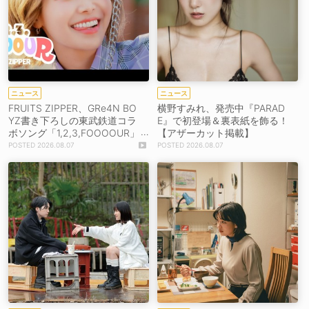
ニュース
ニュース
FRUITS ZIPPER、GRe4N BO
横野すみれ、発売中『PARAD
YZ書き下ろしの東武鉄道コラ
E』で初登場＆裏表紙を飾る！
ボソング「1,2,3,FOOOOUR」
【アザーカット掲載】
をリリース＆MV公開！
2026.08.07
2026.08.07