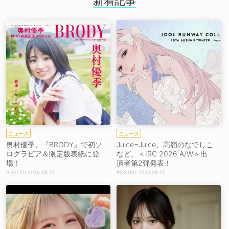
新着記事
ニュース
ニュース
奥村優季、『BRODY』で初ソ
Juice=Juice、高嶺のなでしこ
ログラビア＆限定版表紙に登
など、＜IRC 2026 A/W＞出
場！
演者第2弾発表！
2026.08.07
2026.08.07