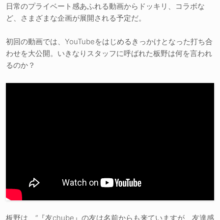
日常のプライベート感あふれる動画からドッキリ、コラボな
ど、さまざまな企画が展開される予定だ。
初回の動画では、YouTubeをはじめるきっかけとなった打ち合
わせを大公開。いきなりスタッフに呼ばれた板野は何を言われ
るのか？
板野は、“『友chube』の友は名前からも来ていますが、友達感