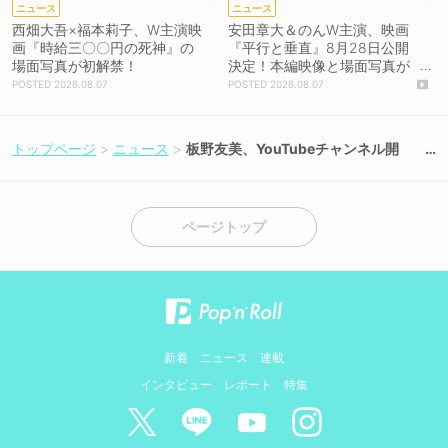
ニュース
ニュース
西畑大吾×福本莉子、W主演映
安田章大＆のんW主演、映画
画『時給三〇〇円の死神』の
『平行と垂直』8月28日公開
場面写真が初解禁！
決定！本編映像と場面写真が
初解禁！
2026.08.07
2026.08.07
トップページ
ニュース
板野友美、YouTubeチャンネル開
設！「友達感覚のような近い距離感
で観ていただきたい」
ページトップ
新着
ニュース
連載
インタビュー
レポート
特集