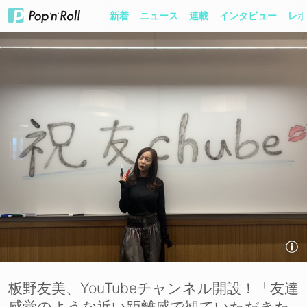
新着
ニュース
連載
インタビュー
レポ
板野友美、YouTubeチャンネル開設！「友達
感覚のような近い距離感で観ていただきた